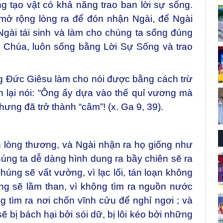
ng tạo vật có khả năng trao ban lời sự sống.
mở rộng lòng ra để đón nhận Ngài, để Ngài
 Ngài tái sinh và làm cho chúng ta sống đúng
n Chúa, luôn sống bằng Lời Sự Sống và trao
g Đức Giêsu làm cho nói được bằng cách trừ
 lại nói: “Ông ấy dựa vào thế quỉ vương mà
hưng đã trở thành “câm”! (x. Ga 9, 39).
 lòng thương, và Ngài nhận ra họ giống như
úng ta dễ dàng hình dung ra bầy chiên sẽ ra
húng sẽ vất vưởng, vì lạc lối, tán loạn không
ng sẽ lầm than, vì không tìm ra nguồn nước
 tìm ra nơi chốn vĩnh cửu để nghỉ ngơi ; và
 bị bách hại bởi sói dữ, bị lôi kéo bởi những