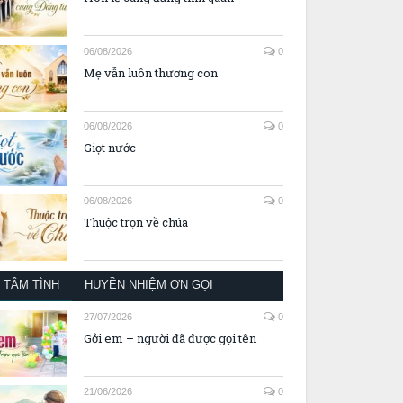
06/08/2026
0
Mẹ vẫn luôn thương con
06/08/2026
0
Giọt nước
06/08/2026
0
Thuộc trọn về chúa
TÂM TÌNH
HUYỀN NHIỆM ƠN GỌI
27/07/2026
0
Gởi em – người đã được gọi tên
21/06/2026
0