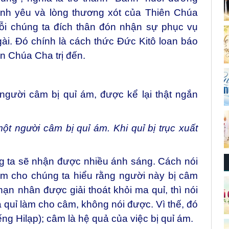
tình yêu và lòng thương xót của Thiên Chúa
mỗi chúng ta đích thân đón nhận sự phục vụ
ài. Đó chính là cách thức Đức Kitô loan báo
n Chúa Cha trị đến.
gười câm bị quỉ ám, được kể lại thật ngắn
ột người câm bị quỉ ám.
Khi quỉ bị trục xuất
g ta sẽ nhận được nhiều ánh sáng. Cách nói
àm cho chúng ta hiểu rằng người này bị câm
nạn nhân được giải thoát khỏi ma quỉ, thì nói
 quỉ làm cho câm, không nói được. Vì thế, đó
ếng Hilạp); câm là hệ quả của việc bị quỉ ám.