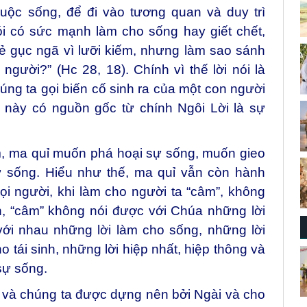
cuộc sống, để đi vào tương quan và duy trì
ói có sức mạnh làm cho sống hay giết chết,
ẻ gục ngã vì lưỡi kiếm, nhưng làm sao sánh
gười?” (Hc 28, 18). Chính vì thế lời nói là
ng ta gọi biến cố sinh ra của một con người
u này có nguồn gốc từ chính Ngôi Lời là sự
m, ma quỉ muốn phá hoại sự sống, muốn gieo
ự sống. Hiểu như thế, ma quỉ vẫn còn hành
i người, khi làm cho người ta “câm”, không
n, “câm” không nói được với Chúa những lời
với nhau những lời làm cho sống, những lời
o tái sinh, những lời hiệp nhất, hiệp thông và
sự sống.
 và chúng ta được dựng nên bởi Ngài và cho