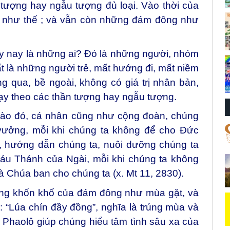
 tượng hay ngẫu tượng đủ loại. Vào thời của
 như thế ; và vẫn còn những đám đông như
y nay là những ai? Đó là những người, nhóm
t là những người trẻ, mất hướng đi, mất niềm
g qua, bề ngoài, không có giá trị nhân bản,
hạy theo các thần tượng hay ngẫu tượng.
nào đó, cá nhân cũng như cộng đoàn, chúng
 vưởng, mỗi khi chúng ta không để cho Đức
a, hướng dẫn chúng ta, nuôi dưỡng chúng ta
áu Thánh của Ngài, mỗi khi chúng ta không
 Chúa ban cho chúng ta (x. Mt 11, 2830).
trạng khốn khổ của đám đông như mùa gặt, và
“Lúa chín đầy đồng”, nghĩa là trúng mùa và
 Phaolô giúp chúng hiểu tâm tình sâu xa của