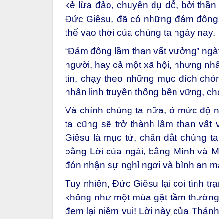
kẻ lừa đảo, chuyên dụ dỗ, bởi thần
Đức Giêsu, đã có những đám đông
thế vào thời của chúng ta ngày nay.
“Đám đông lầm than vất vưởng” ngà
người, hay cả một xã hội, nhưng nhấ
tin, chạy theo những mục đích chón
nhân linh truyền thống bền vững, c
Và chính chúng ta nữa, ở mức độ 
ta cũng sẽ trở thành lầm than vất
Giêsu là mục tử, chăn dắt chúng t
bằng Lời của ngài, bằng Mình và M
đón nhận sự nghỉ ngơi và bình an mà
Tuy nhiên, Đức Giêsu lại coi tình 
không như một mùa gặt tầm thường: 
đem lại niềm vui! Lời này của Thánh