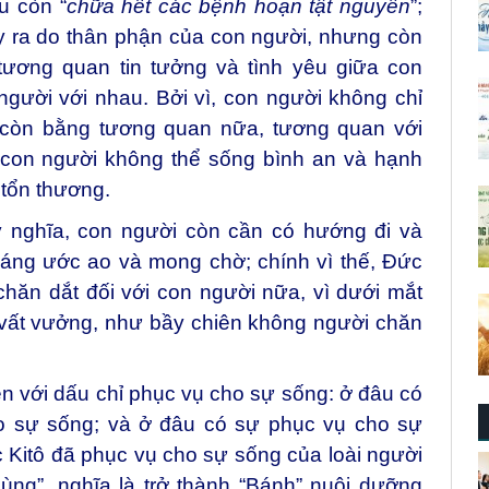
u còn “
chữa hết các bệnh hoạn tật nguyền
”;
y ra do thân phận của con người, nhưng còn
tương quan tin tưởng và tình yêu giữa con
gười với nhau. Bởi vì, con người không chỉ
 còn bằng tương quan nữa, tương quan với
 con người không thể sống bình an và hạnh
tổn thương.
ý nghĩa, con người còn cần có hướng đi và
đáng ước ao và mong chờ; chính vì thế, Đức
ăn dắt đối với con người nữa, vì dưới mắt
n vất vưởng, như bầy chiên không người chăn
n với dấu chỉ phục vụ cho sự sống: ở đâu có
o sự sống; và ở đâu có sự phục vụ cho sự
 Kitô đã phục vụ cho sự sống của loài người
ùng”, nghĩa là trở thành “Bánh” nuôi dưỡng