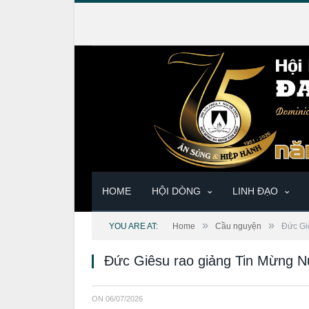
HOME
HỘI DÒNG
LINH ĐẠO
»
»
YOU ARE AT:
Home
Cầu nguyện
Đức Gi
Đức Giêsu rao giảng Tin Mừng N
ON
06/07/2026