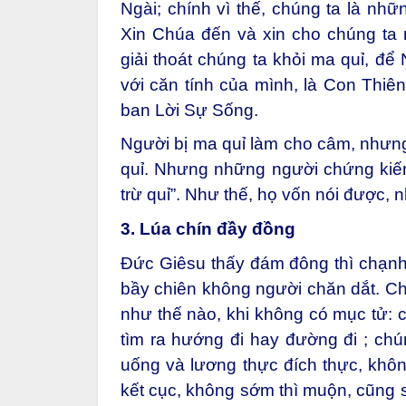
Ngài; chính vì thế, chúng ta là nhữ
Xin Chúa đến và xin cho chúng ta 
giải thoát chúng ta khỏi ma quỉ, để
với căn tính của mình, là Con Thiê
ban Lời Sự Sống.
Người bị ma quỉ làm cho câm, nhưn
quỉ. Nhưng những người chứng kiến
trừ quỉ”. Như thế, họ vốn nói được, n
3. Lúa chín đầy đồng
Đức Giêsu thấy đám đông thì chạnh
bầy chiên không người chăn dắt. Ch
như thế nào, khi không có mục tử: c
tìm ra hướng đi hay đường đi ; chú
uống và lương thực đích thực, không
kết cục, không sớm thì muộn, cũng sẽ