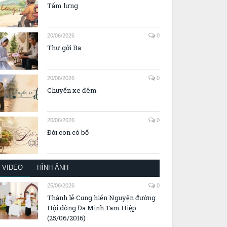
Tấm lưng
20/06/2026
0
Thư gởi Ba
20/06/2026
0
Chuyến xe đêm
20/06/2026
0
Đời con có bố
VIDEO
HÌNH ẢNH
25/06/2026
0
Thánh lễ Cung hiến Nguyện đường
Hội dòng Đa Minh Tam Hiệp
(25/06/2016)