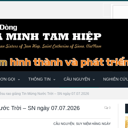
ƠN GỌI
THÔNG TIN
CẦU NGUYỆN
NGHIÊN CỨ
êsu rao giảng Tin Mừng Nước Trời – SN ngày 07.07.2026
ước Trời – SN ngày 07.07.2026
0
CẦU NGUYỆN
,
SUY NIỆM HẰNG NGÀY