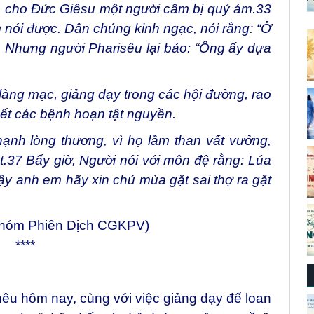
n cho Đức Giêsu một người câm bị quỷ ám.
33
âm nói được. Dân chúng kinh ngạc, nói rằng: “Ở
4
Nhưng người Pharisêu lại bảo: “Ông ấy dựa
làng mạc, giảng dạy trong các hội đường, rao
ết các bệnh hoạn tật nguyền.
nh lòng thương, vì họ lầm than vất vưởng,
t.
37
Bấy giờ, Người nói với môn đệ rằng: Lúa
y anh em hãy xin chủ mùa gặt sai thợ ra gặt
Nhóm Phiên Dịch CGKPV)
****
êu hôm nay, cùng với việc giảng dạy để loan