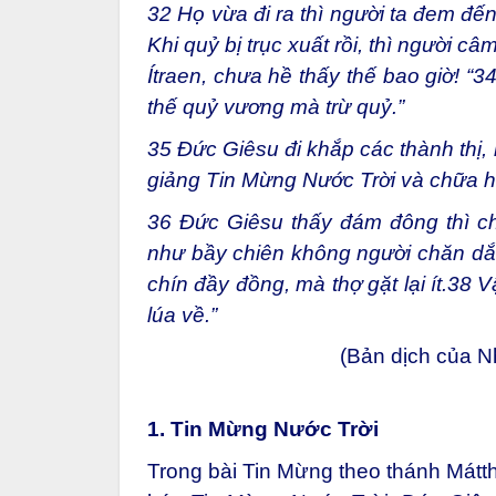
32
Họ vừa đi ra thì người ta đem đế
Khi quỷ bị trục xuất rồi, thì người c
Ítraen, chưa hề thấy thế bao giờ! “
3
thế quỷ vương mà trừ quỷ.”
35
Đức Giêsu đi khắp các thành thị, 
giảng Tin Mừng Nước Trời và chữa h
36
Đức Giêsu thấy đám đông thì chạ
như bầy chiên không người chăn dắ
chín đầy đồng, mà thợ gặt lại ít.
38
Vậ
lúa về.”
(Bản dịch của 
1. Tin Mừng Nước Trời
Trong bài Tin Mừng theo thánh Mátth