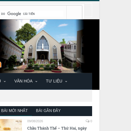
U
VĂN HÓA
TƯ LIỆU
BÀI MỚI NHẤT
BÀI GẦN ĐÂY
09/08/2026
0
Chầu Thánh Thể – Thứ Hai, ngày