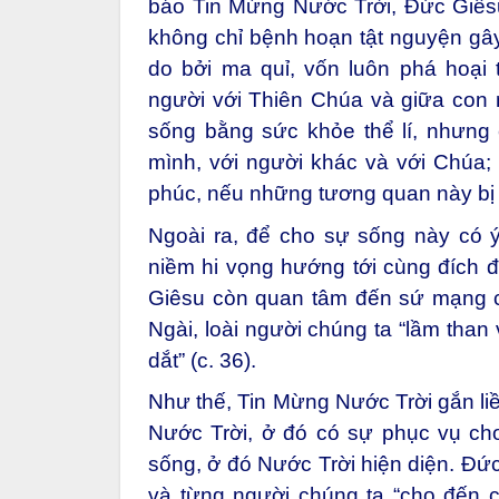
báo Tin Mừng Nước Trời, Đức Giês
không chỉ bệnh hoạn tật nguyện gâ
do bởi ma quỉ, vốn luôn phá hoại 
người với Thiên Chúa và giữa con n
sống bằng sức khỏe thể lí, nhưng
mình, với người khác và với Chúa;
phúc, nếu những tương quan này bị 
Ngoài ra, để cho sự sống này có 
niềm hi vọng hướng tới cùng đích 
Giêsu còn quan tâm đến sứ mạng ch
Ngài, loài người chúng ta “lầm tha
dắt” (c. 36).
Như thế, Tin Mừng Nước Trời gắn liề
Nước Trời, ở đó có sự phục vụ ch
sống, ở đó Nước Trời hiện diện. Đức
và từng người chúng ta “cho đến c