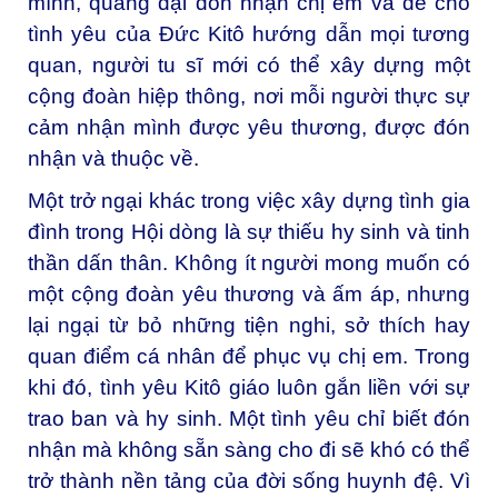
mình, quảng đại đón nhận chị em và để cho
tình yêu của Đức Kitô hướng dẫn mọi tương
quan, người tu sĩ mới có thể xây dựng một
cộng đoàn hiệp thông, nơi mỗi người thực sự
cảm nhận mình được yêu thương, được đón
nhận và thuộc về.
Một trở ngại khác trong việc xây dựng tình gia
đình trong Hội dòng là sự thiếu hy sinh và tinh
thần dấn thân. Không ít người mong muốn có
một cộng đoàn yêu thương và ấm áp, nhưng
lại ngại từ bỏ những tiện nghi, sở thích hay
quan điểm cá nhân để phục vụ chị em. Trong
khi đó, tình yêu Kitô giáo luôn gắn liền với sự
trao ban và hy sinh. Một tình yêu chỉ biết đón
nhận mà không sẵn sàng cho đi sẽ khó có thể
trở thành nền tảng của đời sống huynh đệ. Vì