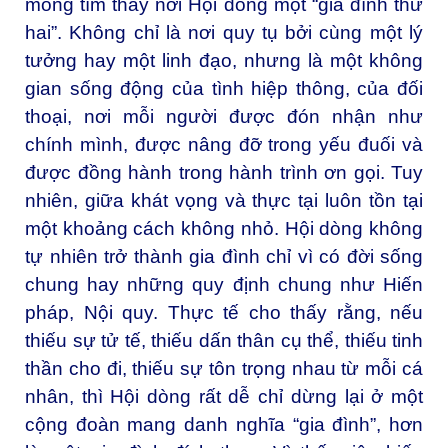
mong tìm thấy nơi Hội dòng một “gia đình thứ
hai”. Không chỉ là nơi quy tụ bởi cùng một lý
tưởng hay một linh đạo, nhưng là một không
gian sống động của tình hiệp thông, của đối
thoại, nơi mỗi người được đón nhận như
chính mình, được nâng đỡ trong yếu đuối và
được đồng hành trong hành trình ơn gọi. Tuy
nhiên, giữa khát vọng và thực tại luôn tồn tại
một khoảng cách không nhỏ. Hội dòng không
tự nhiên trở thành gia đình chỉ vì có đời sống
chung hay những quy định chung như Hiến
pháp, Nội quy. Thực tế cho thấy rằng, nếu
thiếu sự tử tế, thiếu dấn thân cụ thể, thiếu tinh
thần cho đi, thiếu sự tôn trọng nhau từ mỗi cá
nhân, thì Hội dòng rất dễ chỉ dừng lại ở một
cộng đoàn mang danh nghĩa “gia đình”, hơn