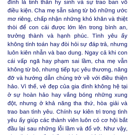
đình là tinh thần hy sinh và sự trao ban vô
điều kiện. Cha mẹ sẵn sàng từ bỏ những ước
mơ riêng, chấp nhận những khó khăn và thiệt
thòi để con cái được lớn lên trong bình an,
trưởng thành và hạnh phúc. Tình yêu ấy
không tính toán hay đòi hỏi sự đáp trả, nhưng
luôn kiên nhẫn và bao dung. Ngay cả khi con
cái vấp ngã hay phạm sai lầm, cha mẹ vẫn
không từ bỏ, nhưng tiếp tục yêu thương, nâng
đỡ và hướng dẫn chúng trở về với điều thiện
hảo. Vì thế, vẻ đẹp của gia đình không hệ tại
ở sự hoàn hảo hay vắng bóng những xung
đột, nhưng ở khả năng tha thứ, hòa giải và
trao ban tình yêu. Chính sự kiên trì trong tình
yêu ấy giúp các thành viên luôn có cơ hội bắt
đầu lại sau những lỗi lầm và đổ vỡ. Như vậy,