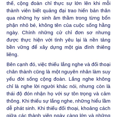
thế, cộng đoàn chỉ thực sự lớn lên khi mỗi
thành viên biết quảng đại trao hiến bản thân
qua những hy sinh âm thầm trong từng bổn
phận nhỏ bé, không tên của cuộc sống hằng
ngày. Chính những cử chỉ đơn sơ nhưng
được thực hiện với tình yêu lại là nền tảng
bền vững để xây dựng một gia đình thiêng
liêng.
Bên cạnh đó, việc thiếu lắng nghe và đối thoại
chân thành cũng là một nguyên nhân làm suy
yếu đời sống cộng đoàn. Lắng nghe không
chỉ là nghe lời người khác nói, nhưng còn là
thái độ đón nhận họ với sự tôn trọng và cảm
thông. Khi thiếu sự lắng nghe, những hiểu lầm
dễ phát sinh. Khi thiếu đối thoại, khoảng cách
giữa các thành viên ngày càng lớn và những