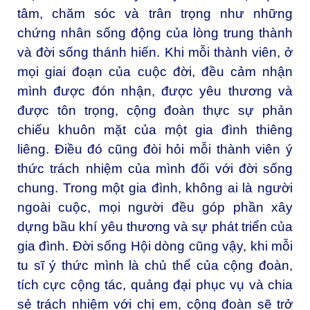
tâm, chăm sóc và trân trọng như những
chứng nhân sống động của lòng trung thành
và đời sống thánh hiến. Khi mỗi thành viên, ở
mọi giai đoạn của cuộc đời, đều cảm nhận
mình được đón nhận, được yêu thương và
được tôn trọng, cộng đoàn thực sự phản
chiếu khuôn mặt của một gia đình thiêng
liêng. Điều đó cũng đòi hỏi mỗi thành viên ý
thức trách nhiệm của mình đối với đời sống
chung. Trong một gia đình, không ai là người
ngoài cuộc, mọi người đều góp phần xây
dựng bầu khí yêu thương và sự phát triển của
gia đình. Đời sống Hội dòng cũng vậy, khi mỗi
tu sĩ ý thức mình là chủ thể của cộng đoàn,
tích cực cộng tác, quảng đại phục vụ và chia
sẻ trách nhiệm với chị em, cộng đoàn sẽ trở