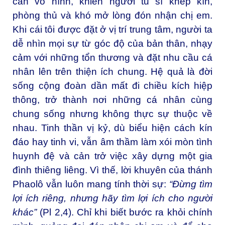
cản vô hình, khiến người tu sĩ khép kín,
phòng thủ và khó mở lòng đón nhận chị em.
Khi cái tôi được đặt ở vị trí trung tâm, người ta
dễ nhìn mọi sự từ góc độ của bản thân, nhạy
cảm với những tổn thương và đặt nhu cầu cá
nhân lên trên thiện ích chung. Hệ quả là đời
sống cộng đoàn dần mất đi chiều kích hiệp
thông, trở thành nơi những cá nhân cùng
chung sống nhưng không thực sự thuộc về
nhau. Tinh thần vị kỷ, dù biểu hiện cách kín
đáo hay tinh vi, vẫn âm thầm làm xói mòn tình
huynh đệ và cản trở việc xây dựng một gia
đình thiêng liêng. Vì thế, lời khuyên của thánh
Phaolô vẫn luôn mang tính thời sự:
“Đừng tìm
lợi ích riêng, nhưng hãy tìm lợi ích cho người
khác”
(Pl 2,4). Chỉ khi biết bước ra khỏi chính