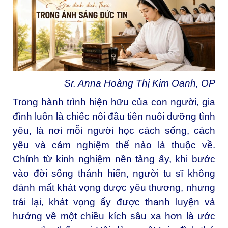
Sr. Anna Hoàng Thị Kim Oanh, OP
Trong hành trình hiện hữu của con người, gia
đình luôn là chiếc nôi đầu tiên nuôi dưỡng tình
yêu, là nơi mỗi người học cách sống, cách
yêu và cảm nghiệm thế nào là thuộc về.
Chính từ kinh nghiệm nền tảng ấy, khi bước
vào đời sống thánh hiến, người tu sĩ không
đánh mất khát vọng được yêu thương, nhưng
trái lại, khát vọng ấy được thanh luyện và
hướng về một chiều kích sâu xa hơn là ước