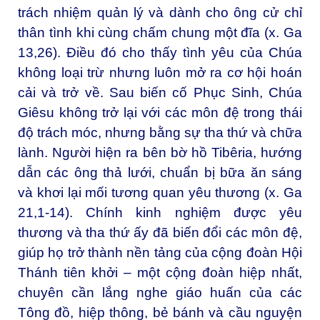
trách nhiệm quản lý và dành cho ông cử chỉ
thân tình khi cùng chấm chung một đĩa (x. Ga
13,26). Điều đó cho thấy tình yêu của Chúa
không loại trừ nhưng luôn mở ra cơ hội hoán
cải và trở về. Sau biến cố Phục Sinh, Chúa
Giêsu không trở lại với các môn đệ trong thái
độ trách móc, nhưng bằng sự tha thứ và chữa
lành. Người hiện ra bên bờ hồ Tibêria, hướng
dẫn các ông thả lưới, chuẩn bị bữa ăn sáng
và khơi lại mối tương quan yêu thương (x. Ga
21,1-14). Chính kinh nghiệm được yêu
thương và tha thứ ấy đã biến đổi các môn đệ,
giúp họ trở thành nền tảng của cộng đoàn Hội
Thánh tiên khởi – một cộng đoàn hiệp nhất,
chuyên cần lắng nghe giáo huấn của các
Tông đồ, hiệp thông, bẻ bánh và cầu nguyện