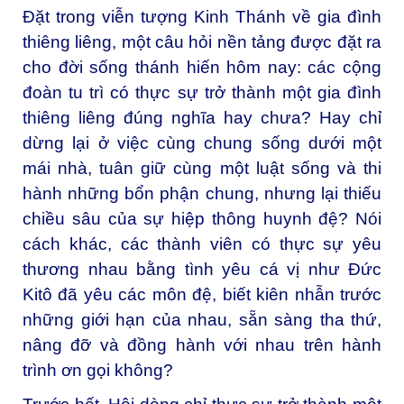
Đặt trong viễn tượng Kinh Thánh về gia đình
thiêng liêng, một câu hỏi nền tảng được đặt ra
cho đời sống thánh hiến hôm nay: các cộng
đoàn tu trì có thực sự trở thành một gia đình
thiêng liêng đúng nghĩa hay chưa? Hay chỉ
dừng lại ở việc cùng chung sống dưới một
mái nhà, tuân giữ cùng một luật sống và thi
hành những bổn phận chung, nhưng lại thiếu
chiều sâu của sự hiệp thông huynh đệ? Nói
cách khác, các thành viên có thực sự yêu
thương nhau bằng tình yêu cá vị như Đức
Kitô đã yêu các môn đệ, biết kiên nhẫn trước
những giới hạn của nhau, sẵn sàng tha thứ,
nâng đỡ và đồng hành với nhau trên hành
trình ơn gọi không?