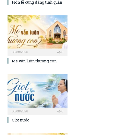
Hôn lễ cùng đấng tình quân
06/08/2026
0
Mẹ vẫn luôn thương con
06/08/2026
0
Giọt nước