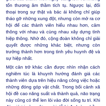
tổn thương âm thầm tích tụ. Ngược lại, đối
thoại trong sự thật và bác ái không chỉ giúp
tháo gỡ những xung đột, nhưng còn mở ra cơ
hội để các thành viên hiểu nhau hơn, cảm
thông với nhau và cùng nhau xây dựng tình
hiệp thông. Nhờ đó, cộng đoàn không chỉ giải
quyết được những khác biệt, nhưng còn
trưởng thành hơn trong tình yêu huynh đệ và
sự hiệp nhất.
Một cản trở khác cần được nhìn nhận cách
nghiêm túc là khuynh hướng đánh giá các
thành viên dựa trên hiệu năng công việc hoặc
những đóng góp vật chất. Trong bối cảnh xã
hội đề cao năng suất và thành quả, não trạng
này cũng có thể len lỏi vào đời sống tu trì. Khi