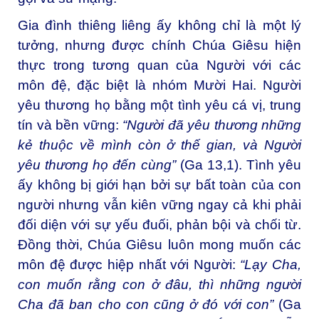
Gia đình thiêng liêng ấy không chỉ là một lý
tưởng, nhưng được chính Chúa Giêsu hiện
thực trong tương quan của Người với các
môn đệ, đặc biệt là nhóm Mười Hai. Người
yêu thương họ bằng một tình yêu cá vị, trung
tín và bền vững:
“Người đã yêu thương những
kẻ thuộc về mình còn ở thế gian, và Người
yêu thương họ đến cùng”
(Ga 13,1). Tình yêu
ấy không bị giới hạn bởi sự bất toàn của con
người nhưng vẫn kiên vững ngay cả khi phải
đối diện với sự yếu đuối, phản bội và chối từ.
Đồng thời, Chúa Giêsu luôn mong muốn các
môn đệ được hiệp nhất với Người:
“Lạy Cha,
con muốn rằng con ở đâu, thì những người
Cha đã ban cho con cũng ở đó với con”
(Ga