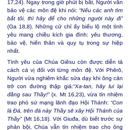
17,24). Ngay trong giờ phút bị bắt, Người vẫn
bảo vệ các môn đệ khi nói:
“Nếu các anh tìm
bắt tôi, thì hãy để cho những người này đi”
(Ga 18,8). Những cử chỉ ấy biểu lộ một tình
yêu mang chiều kích gia đình: yêu thương,
bảo vệ, hiến thân và quy tụ trong sự hiệp
nhất.
Tình yêu của Chúa Giêsu còn được diễn tả
cách cá vị đối với từng môn đệ. Với Phêrô,
Người vừa nghiêm khắc sửa dạy khi ông cản
trở con đường thập giá:
“Xa-tan, hãy lui lại
đằng sau Thầy!”
(x. Mt 16,23), vừa tín nhiệm
trao phó sứ mạng lãnh đạo Hội Thánh:
“Con
là Đá, trên đá này Thầy sẽ xây Hội Thánh của
Thầy”
(Mt 16,18). Với Giuđa, dù biết trước sự
phản bội, Chúa vẫn tín nhiệm trao cho ông