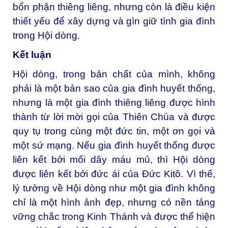
bổn phận thiêng liêng, nhưng còn là điều kiện
thiết yếu để xây dựng và gìn giữ tình gia đình
trong Hội dòng.
Kết luận
Hội dòng, trong bản chất của mình, không
phải là một bản sao của gia đình huyết thống,
nhưng là một gia đình thiêng liêng được hình
thành từ lời mời gọi của Thiên Chúa và được
quy tụ trong cùng một đức tin, một ơn gọi và
một sứ mạng. Nếu gia đình huyết thống được
liên kết bởi mối dây máu mủ, thì Hội dòng
được liên kết bởi đức ái của Đức Kitô. Vì thế,
lý tưởng về Hội dòng như một gia đình không
chỉ là một hình ảnh đẹp, nhưng có nền tảng
vững chắc trong Kinh Thánh và được thể hiện