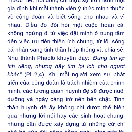
Trước hết, Hội dòng chỉ thực sự trở thành một
gia đình khi mỗi thành viên ý thức mình thuộc
về cộng đoàn và biết sống cho nhau và vì
nhau. Điều đó đòi hỏi một cuộc hoán cải
không ngừng đi từ việc đặt mình ở trung tâm
đến việc ưu tiên thiện ích chung, từ lối sống
cá nhân sang tinh thần hiệp thông và chia sẻ.
Như thánh Phaolô khuyên dạy:
“Đừng tìm lợi
ích riêng, nhưng hãy tìm lợi ích cho người
khác”
(Pl 2,4). Khi mỗi người xem sự phát
triển của cộng đoàn là trách nhiệm của chính
mình, các tương quan huynh đệ sẽ được nuôi
dưỡng và ngày càng trở nên bền chặt. Tinh
thần huynh đệ ấy không chỉ được thể hiện
qua những lời nói hay các sinh hoạt chung,
nhưng cần được xây dựng từ những cử chỉ