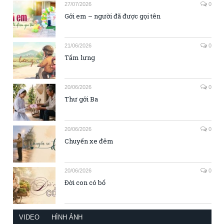
27/07/2026
0
Gởi em – người đã được gọi tên
21/06/2026
0
Tấm lưng
20/06/2026
0
Thư gởi Ba
20/06/2026
0
Chuyến xe đêm
20/06/2026
0
Đời con có bố
VIDEO
HÌNH ẢNH