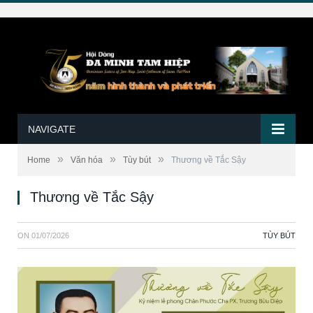
NAVIGATE
»
»
»
Home
Văn hóa
Tùy bút
Thương về Tắc Sậy
Thương về Tắc Sậy
ON
01/07/2026
TÙY BÚT