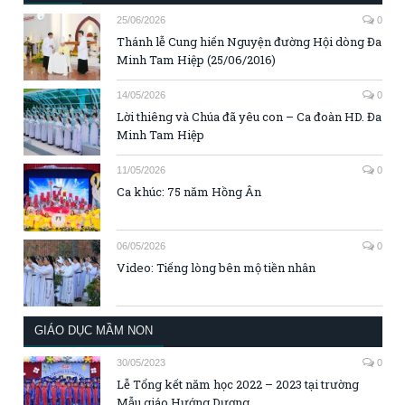
25/06/2026
0
Thánh lễ Cung hiến Nguyện đường Hội dòng Đa
Minh Tam Hiệp (25/06/2016)
14/05/2026
0
Lời thiêng và Chúa đã yêu con – Ca đoàn HD. Đa
Minh Tam Hiệp
11/05/2026
0
Ca khúc: 75 năm Hồng Ân
06/05/2026
0
Video: Tiếng lòng bên mộ tiền nhân
GIÁO DỤC MẦM NON
30/05/2023
0
Lễ Tổng kết năm học 2022 – 2023 tại trường
Mẫu giáo Hướng Dương