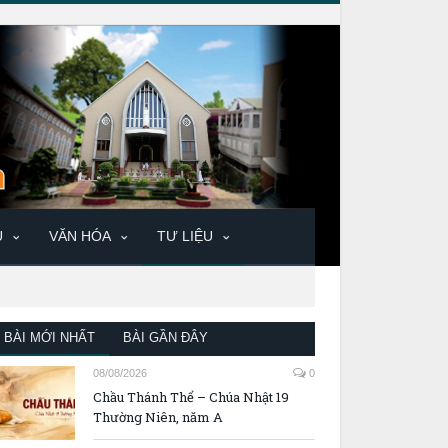
U
VĂN HÓA
TƯ LIỆU
BÀI MỚI NHẤT
BÀI GẦN ĐÂY
08/08/2026
0
Chầu Thánh Thể – Chúa Nhật 19
Thường Niên, năm A