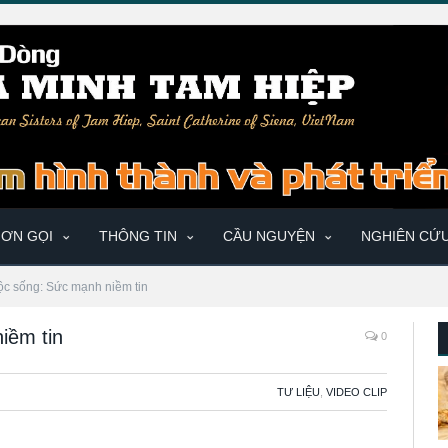
ƠN GỌI
THÔNG TIN
CẦU NGUYỆN
NGHIÊN CỨ
ộc sống: Sức mạnh niềm tin
iềm tin
0
TƯ LIỆU
,
VIDEO CLIP