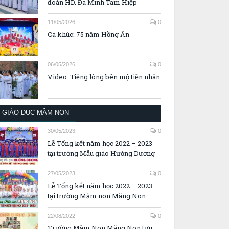
đoàn HD. Đa Minh Tam Hiệp
11/05/2026
0
Ca khúc: 75 năm Hồng Ân
06/05/2026
0
Video: Tiếng lòng bên mộ tiền nhân
GIÁO DỤC MẦM NON
30/05/2023
0
Lễ Tổng kết năm học 2022 – 2023
tại trường Mẫu giáo Hướng Dương
27/05/2023
0
Lễ Tổng kết năm học 2022 – 2023
tại trường Mầm non Măng Non
22/08/2022
0
Trường Mầm Non Măng Non tựu