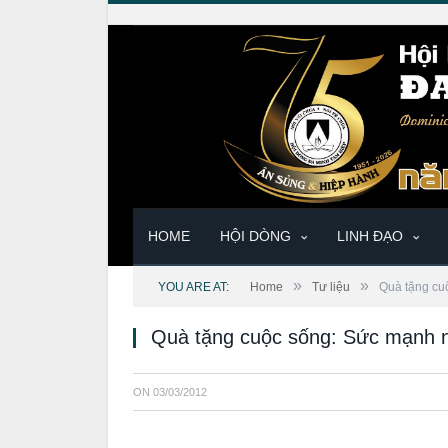
HOME
HỘI DÒNG
LINH ĐẠO
»
»
YOU ARE AT:
Home
Tư liệu
Quà tặng cu
Quà tặng cuộc sống: Sức mạnh n
ON
03/03/2012