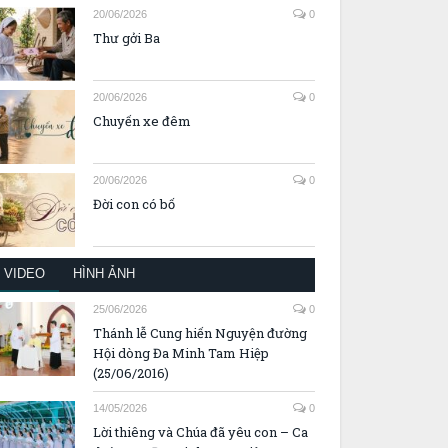
20/06/2026
0
Thư gởi Ba
20/06/2026
0
Chuyến xe đêm
20/06/2026
0
Đời con có bố
VIDEO
HÌNH ẢNH
25/06/2026
0
Thánh lễ Cung hiến Nguyện đường
Hội dòng Đa Minh Tam Hiệp
(25/06/2016)
14/05/2026
0
Lời thiêng và Chúa đã yêu con – Ca