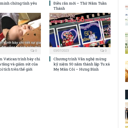
 minh chứng tình yêu
Điều răn mới – Thứ Năm Tuần
Thánh
0
03/07/2023
0
m Vatican trình bày chi
Chương trình Văn nghệ mừng
ia tăng và giảm sút của
kỷ niệm 50 năm thành lập Tu xá
í tích trên thế giới
Mẹ Mân Côi – Hưng Bình