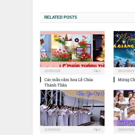
RELATED POSTS
22/05/2026
0
25/12/2024
Các mẫu cắm hoa Lễ Chúa
Mừng Chú
Thánh Thần
11/04/2024
0
29/03/2024