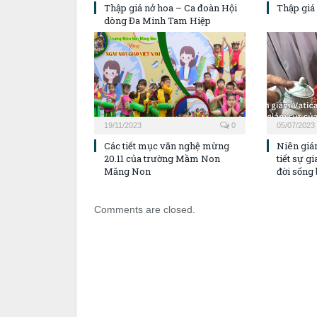
Thập giá nở hoa – Ca đoàn Hội
Thập giá
dòng Đa Minh Tam Hiệp
19/11/2023
0
05/07/2023
Các tiết mục văn nghệ mừng
Niên giá
20.11 của trường Mầm Non
tiết sự g
Măng Non
đời sống b
Comments are closed.