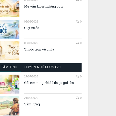
Mẹ vẫn luôn thương con
06/08/2026
0
Giọt nước
06/08/2026
0
Thuộc trọn về chúa
TÂM TÌNH
HUYỀN NHIỆM ƠN GỌI
27/07/2026
0
Gởi em – người đã được gọi tên
21/06/2026
0
Tấm lưng