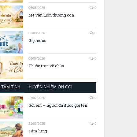
06/08/2026
0
Mẹ vẫn luôn thương con
06/08/2026
0
Giọt nước
06/08/2026
0
Thuộc trọn về chúa
TÂM TÌNH
HUYỀN NHIỆM ƠN GỌI
27/07/2026
0
Gởi em – người đã được gọi tên
21/06/2026
0
Tấm lưng