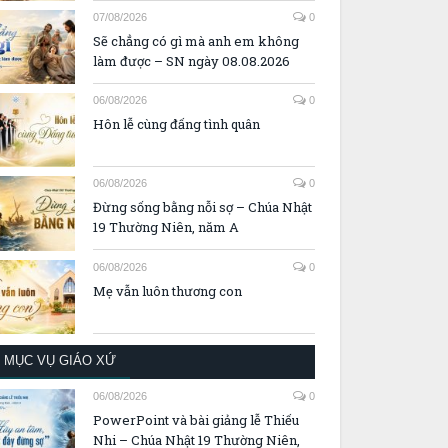
07/08/2026
0
Sẽ chẳng có gì mà anh em không
làm được – SN ngày 08.08.2026
06/08/2026
0
Hôn lễ cùng đấng tình quân
06/08/2026
0
Đừng sống bằng nỗi sợ – Chúa Nhật
19 Thường Niên, năm A
06/08/2026
0
Mẹ vẫn luôn thương con
MỤC VỤ GIÁO XỨ
06/08/2026
0
PowerPoint và bài giảng lễ Thiếu
Nhi – Chúa Nhật 19 Thường Niên,