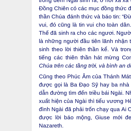
trong đêm Ngài sinh ra, ở nơi xa xa
Đồng Chiên có các mục đồng thức đ
thần Chúa đánh thức và báo tin: “Đừ
vui, đó cũng là tin vui cho toàn d
Thế đã sinh ra cho các ngươi. Người
là những người đầu tiên lãnh nhận
sinh theo lời thiên thần kể. Và tr
tiếng các thiên thần hát mừng Co
Chúa trên các tầng trời, và bình an d
Cũng theo Phúc Âm của Thánh Mátth
được gọi là Ba Đạo Sỹ hay ba nhà 
dẫn đường tìm đến triều bái Ngài. 
xuất hiện của Ngài thì tiểu vương Hê
đình Ngài đã phải trốn chạy qua Ai 
được lời báo mộng, Giuse mới đe
Nazareth.