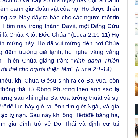
 cách đó vài cây số mà ngày nay gọi là Cánh
êm canh giữ đoàn vật của họ. Họ được thiên
ng sợ. Này đây ta báo cho các ngươi một tin
ân. Hôm nay trong thành Đavít, một Đấng Cứu
 là Chúa Kitô, Đức Chúa.” (Luca 2:10-11) Họ
 tin mừng này. Họ đã vui mừng đến nơi Chúa
ong đêm trường giá lạnh, họ nghe văng vẳng
n Thiên Chúa giáng trần:
“Vinh danh Thiên
ưới thế cho người thiện tâm”. (Luca 2:1-14)
êu, khi Chúa Giêsu sinh ra có Ba Vua, còn
thông thái từ Đông Phương theo ánh sao lạ
Nhưng sau khi nghe Ba Vua tường thuật về sự
rôđê lúc bấy giờ ra lệnh tìm giết Ngài, và gia
Cập tỵ nạn. Sau này khi ông Hêrôđê băng hà,
m gia đình trở về Do Thái và định cư tại