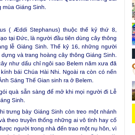
ng mùa Giáng Sinh.
s ( Æddi Stephanus) thuộc thế kỷ thứ 8,
ạo tại Đức, là người đầu tiên dùng cây thông
àng lễ Giáng Sinh. Thế kỷ 16, những người
 dựng và trang hoàng cây thông Giáng Sinh.
 cây như dấu chỉ ngôi sao Belem năm xưa đã
ính bái Chúa Hài Nhi. Ngoài ra còn có nến
Ánh Sáng Thế Gian sinh ra ở Belem.
gói quà sẵn sàng để mở khi mọi người đi Lễ
Giáng Sinh.
hi trưng bày Giáng Sinh còn treo một nhánh
, và theo truyền thống những ai vô tình hay cố
ược người trong nhà đến trao một nụ hôn, vì