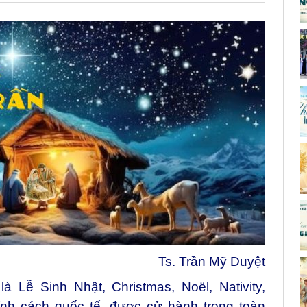
Ts. Trần Mỹ Duyệt
 Lễ Sinh Nhật, Christmas, Noël, Nativity,
nh cách quốc tế, được cử hành trong toàn