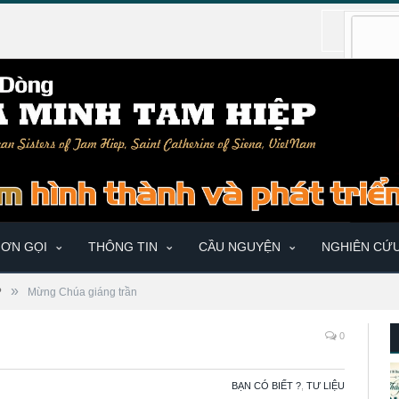
ƠN GỌI
THÔNG TIN
CẦU NGUYỆN
NGHIÊN CỨ
»
?
Mừng Chúa giáng trần
0
BẠN CÓ BIẾT ?
,
TƯ LIỆU