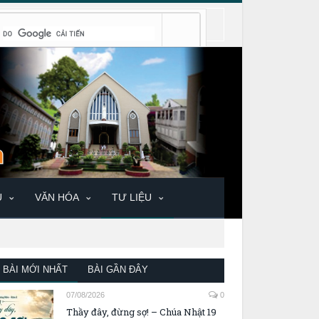
U
VĂN HÓA
TƯ LIỆU
BÀI MỚI NHẤT
BÀI GẦN ĐÂY
07/08/2026
0
Thầy đây, đừng sợ! – Chúa Nhật 19