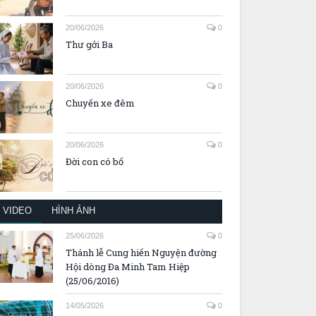
20/06/2026
0
Thư gởi Ba
20/06/2026
0
Chuyến xe đêm
20/06/2026
0
Đời con có bố
VIDEO
HÌNH ẢNH
25/06/2026
0
Thánh lễ Cung hiến Nguyện đường
Hội dòng Đa Minh Tam Hiệp
(25/06/2016)
14/05/2026
0