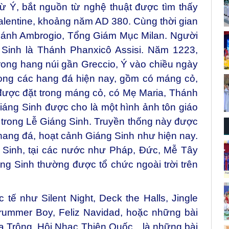
ừ Ý, bắt nguồn từ nghệ thuật được tìm thấy
alentine, khoảng năm AD 380. Cùng thời gian
Thánh Ambrogio, Tổng Giám Mục Milan. Người
Sinh là Thánh Phanxicô Assisi. Năm 1223,
rong hang núi gần Greccio, Ý vào chiều ngày
rong các hang đá hiện nay, gồm có máng cỏ,
 được đặt trong máng cỏ, có Mẹ Maria, Thánh
iáng Sinh được cho là một hình ảnh tôn giáo
trong Lễ Giáng Sinh. Truyền thống này được
 hang đá, hoạt cảnh Giáng Sinh như hiện nay.
 Sinh, tại các nước như Pháp, Đức, Mễ Tây
g Sinh thường được tổ chức ngoài trời trên
tế như Silent Night, Deck the Halls, Jingle
 Drummer Boy, Feliz Navidad, hoặc những bài
a Trông, Hội Nhạc Thiên Quốc…là những bài