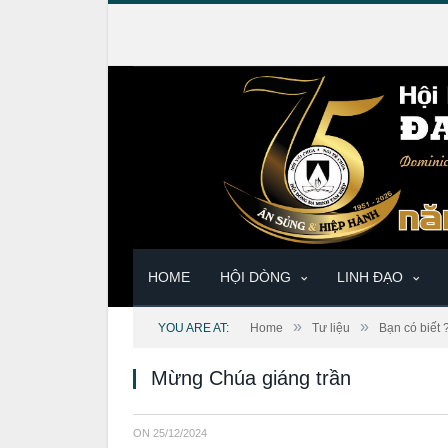
HOME
HỘI DÒNG
LINH ĐẠO
»
»
YOU ARE AT:
Home
Tư liệu
Bạn có biết 
Mừng Chúa giáng trần
ON
25/12/2024