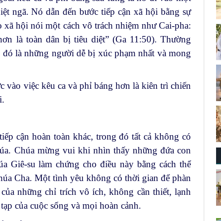
hiệt ngã. Nó dẫn đến bước tiếp cận xã hội bằng sự
cho xã hội nói một cách vô trách nhiệm như Cai-pha:
ơn là toàn dân bị tiêu diệt” (Ga 11:50). Thường
t; đó là những người dễ bị xúc phạm nhất và mong
 vào việc kêu ca và phỉ báng hơn là kiên trì chiến
i.
iếp cận hoàn toàn khác, trong đó tất cả không có
Chúa. Chúa mừng vui khi nhìn thấy những đứa con
úa Giê-su làm chứng cho điều này bằng cách thể
húa Cha. Một tình yêu không có thời gian để phàn
ủa những chỉ trích vô ích, không cần thiết, lạnh
c tạp của cuộc sống và mọi hoàn cảnh.