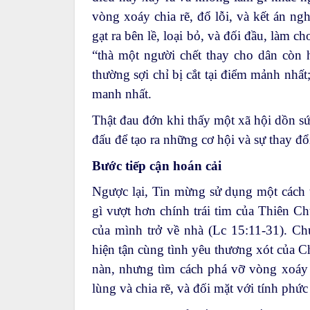
vòng xoáy chia rẽ, đổ lỗi, và kết án ng
gạt ra bên lề, loại bỏ, và đối đầu, làm 
“thà một người chết thay cho dân còn h
thường sợi chỉ bị cắt tại điểm mảnh nhấ
manh nhất.
Thật đau đớn khi thấy một xã hội dồn sức
đấu để tạo ra những cơ hội và sự thay đổ
Bước tiếp cận hoán cải
Ngược lại, Tin mừng sử dụng một cách t
gì vượt hơn chính trái tim của Thiên 
của mình trở về nhà (Lc 15:11-31). Ch
hiện tận cùng tình yêu thương xót của C
nàn, nhưng tìm cách phá vỡ vòng xoáy c
lùng và chia rẽ, và đối mặt với tính phứ