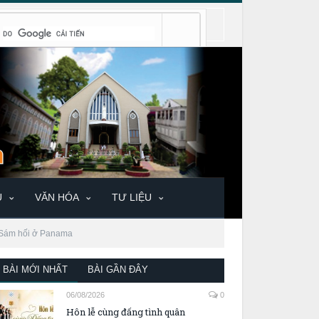
U
VĂN HÓA
TƯ LIỆU
c Sám hối ở Panama
BÀI MỚI NHẤT
BÀI GẦN ĐÂY
06/08/2026
0
Hôn lễ cùng đấng tình quân