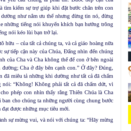
 tìm kiếm sự trợ giúp khi đặt bước chân trên con
a dường như nắm ưu thế nhưng đừng tin nó, đừng
he những tiếng nói khuyến khích bạn hướng trông
g nói kéo lùi bạn trở lại.
 hữu – của tất cả chúng ta, và cả giáo hoàng nữa
ợc sự tiếp cận này của Chúa, Đấng nhìn đến chúng
đình của Cha và Cha không thể để con ở bên ngoài
ên đường; Cha ở đây bên cạnh con.” Ở đây? Đúng,
n đã miêu tả những khi dường như tất cả đã chấm
ếng nói: “Không! Không phải tất cả đã chấm dứt, vì
 cho phép con nhìn thấy rằng Thiên Chúa là Cha
ời ban cho chúng ta những người cùng chung bước
a đạt được những mục tiêu mới.
ành sự mừng vui, và nói với chúng ta: “Hãy mừng