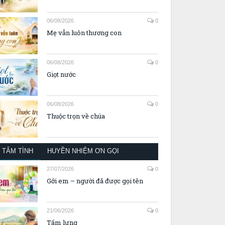
06/08/2026
0
Mẹ vẫn luôn thương con
06/08/2026
0
Giọt nước
06/08/2026
0
Thuộc trọn về chúa
TÂM TÌNH
HUYỀN NHIỆM ƠN GỌI
27/07/2026
0
Gởi em – người đã được gọi tên
21/06/2026
0
Tấm lưng