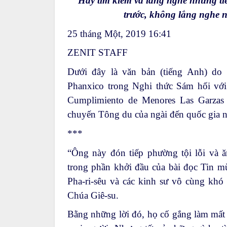
‘Hãy tìm kiếm và lắng nghe những ti
trước, không lắng nghe nh
25 tháng Một, 2019 16:41
ZENIT STAFF
Dưới đây là văn bản (tiếng Anh) do
Phanxico trong Nghi thức Sám hối với 
Cumplimiento de Menores Las Garzas 
chuyến Tông du của ngài đến quốc gia n
***
“Ông này đón tiếp phường tội lỗi và 
trong phần khởi đầu của bài đọc Tin m
Pha-ri-sêu và các kinh sư vô cùng kh
Chúa Giê-su.
Bằng những lời đó, họ cố gắng làm mất 