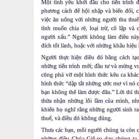
Một tình yêu khởi đầu cho tiến trìn
phương cách để hội nhập và biến đổi, c
việc ăn uống với những người thu thuế
tính muốn chia rẽ, loại trừ, cô lập và
người xấu.” Người không làm điều nà
đích tốt lành, hoặc với những khẩu hiệu 
Người thực hiện điều đó bằng cách t
những tiến trình mới; đầu tư và mừng vu
cũng phá vỡ một hình thức kêu ca khác
hình thức “dập tắt những ước mơ vì nó c
bạn không thể làm được đâu.” Lời thì t
thừa nhận những lỗi lầm của mình, nh
khiến họ nghĩ rằng những người sinh ra 
thuế, và điều đó không đúng.
Thưa các bạn, mỗi người chúng ta còn 
những điều Chúa Giê-su dạy chúng ta v