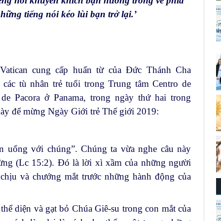
ếng nói khuyến khích bạn hướng trông về phía
ững tiếng nói kéo lùi bạn trở lại.’
 Vatican cung cấp huấn từ của Đức Thánh Cha
các tù nhân trẻ tuổi trong Trung tâm Centro de
de Pacora ở Panama, trong ngày thứ hai trong
ày để mừng Ngày Giới trẻ Thế giới 2019:
ăn uống với chúng”. Chúng ta vừa nghe câu này
ừng (Lc 15:2). Đó là lời xì xầm của những người
ó chịu và chướng mắt trước những hành động của
thể diện và gạt bỏ Chúa Giê-su trong con mắt của