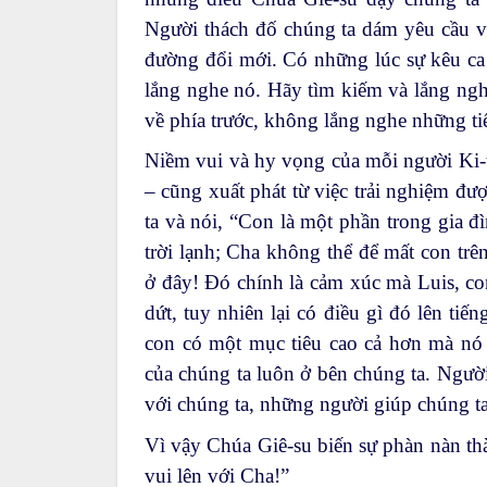
Người thách đố chúng ta dám yêu cầu và
đường đổi mới. Có những lúc sự kêu c
lắng nghe nó. Hãy tìm kiếm và lắng ng
về phía trước, không lắng nghe những tiến
Niềm vui và hy vọng của mỗi người Ki-tô
– cũng xuất phát từ việc trải nghiệm đư
ta và nói, “Con là một phần trong gia 
trời lạnh; Cha không thể để mất con tr
ở đây! Đó chính là cảm xúc mà Luis, co
dứt, tuy nhiên lại có điều gì đó lên ti
con có một mục tiêu cao cả hơn mà nó
của chúng ta luôn ở bên chúng ta. Ngư
với chúng ta, những người giúp chúng t
Vì vậy Chúa Giê-su biến sự phàn nàn th
vui lên với Cha!”