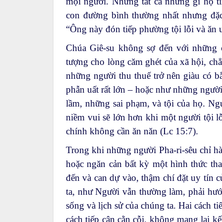
mọi người. Nhưng tất cả những gì họ tì
con đường bình thường nhất nhưng đặc 
“Ông này đón tiếp phường tội lỗi và ăn
Chúa Giê-su không sợ đến với những c
tượng cho lòng căm ghét của xã hội, chẳ
những người thu thuế trở nên giàu có bằ
phẫn uất rất lớn – hoặc như những người
lầm, những sai phạm, và tội của họ. Ngư
niềm vui sẽ lớn hơn khi một người tội l
chính không cần ăn năn (Lc 15:7).
Trong khi những người Pha-ri-sêu chỉ hà
hoặc ngăn cản bất kỳ một hình thức tha
đến và can dự vào, thậm chí đặt uy tín
ta, như Người vẫn thường làm, phải hướn
sống và lịch sử của chúng ta. Hai cách t
cách tiếp cận cằn cỗi, không mang lại k