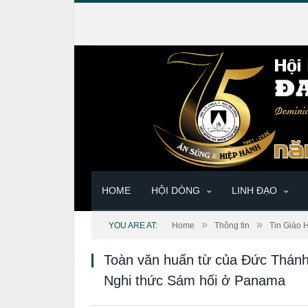
HOME
HỘI DÒNG
LINH ĐẠO
»
»
YOU ARE AT:
Home
Thông tin
Tin Giáo 
Toàn văn huấn từ của Đức Thánh 
Nghi thức Sám hối ở Panama