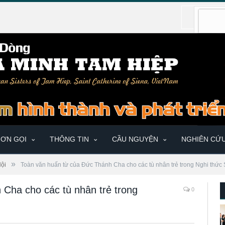
ƠN GỌI
THÔNG TIN
CẦU NGUYỆN
NGHIÊN CỨ
»
Hội
Toàn văn huấn từ của Đức Thánh Cha cho các tù nhân trẻ trong Nghi thứ
Cha cho các tù nhân trẻ trong
0