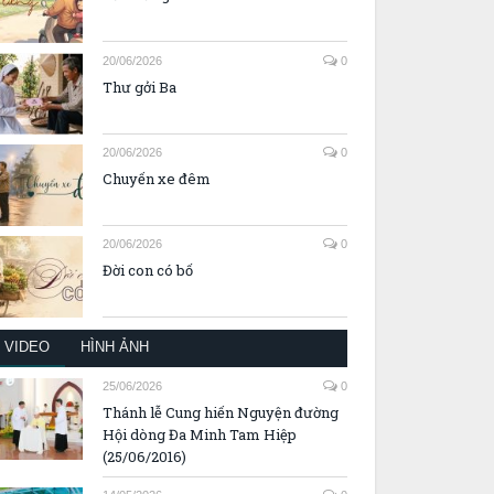
20/06/2026
0
Thư gởi Ba
20/06/2026
0
Chuyến xe đêm
20/06/2026
0
Đời con có bố
VIDEO
HÌNH ẢNH
25/06/2026
0
Thánh lễ Cung hiến Nguyện đường
Hội dòng Đa Minh Tam Hiệp
(25/06/2016)