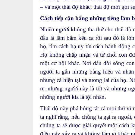
– và một thái độ khác, thái độ mời gọi sự
Cách tiếp cận bằng những tiếng lầm 
Nhiều người không tha thứ cho thái độ 
đầu là lẩm bẩm kêu ca rồi sau đó là lớ
họ, tìm cách hạ uy tín cách hành động c
Họ không chấp nhận và từ chối con đư
một cơ hội khác. Nơi đâu đời sống con
người ta gắn những bảng hiệu và nhã
nhưng cả hiện tại và tương lai của họ. 
rẽ: những người này là tốt và những ng
những người kia là tội nhân.
Thái độ này phá hỏng tất cả mọi thứ vì
ta nghĩ rằng, nếu chúng ta gạt ra ngoài,
chúng ta sẽ được giải quyết một cách 
điều này xảy ra và không làm gì khác ng