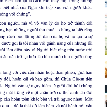
m cách làm lại là cách cho thấy một trong những
biệt nhất của Ngài khi tiếp xúc với người khác:
 uống với chúng”.
on người, mà vì vô vàn lý do họ trở thành đối
ng hạn những người thu thuế – chúng ta biết rằng
ng cách bóc lột người dân của họ và họ tạo ra sự
 được gọi là tội nhân với gánh nặng của những lỗi
ời làm điều này vì Người biết rằng trên nước trời
ỗi ăn năn trở lại hơn là chín mươi chín người công
i lòng với việc cằn nhằn hoặc than phiền, giới hạn
y đổi, hoán cải và bao gồm, thì Chúa Giê-su tiến
 của Người vào sự nguy hiểm. Người đòi hỏi chúng
g mắt trông về một chân trời có thể canh tân đời
iếp cận hoàn toàn khác biệt và trái ngược nhau. Một
ết quả – đó là thái độ lầm bầm và nói hành nói xấu