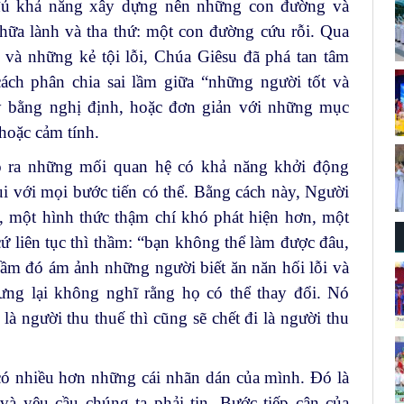
h đủ khả năng xây dựng nên những con đường và
hữa lành và tha thứ: một con đường cứu rỗi. Qua
 và những kẻ tội lỗi, Chúa Giêsu đã phá tan tâm
 cách phân chia sai lầm giữa “những người tốt và
y bằng nghị định, hoặc đơn giản với những mục
hoặc cảm tính.
ạo ra những mối quan hệ có khả năng khởi động
i với mọi bước tiến có thể. Bằng cách này, Người
, một hình thức thậm chí khó phát hiện hơn, một
ứ liên tục thì thầm: “bạn không thể làm được đâu,
hầm đó ám ảnh những người biết ăn năn hối lỗi và
ưng lại không nghĩ rằng họ có thể thay đổi. Nó
là người thu thuế thì cũng sẽ chết đi là người thu
có nhiều hơn những cái nhãn dán của mình. Đó là
à yêu cầu chúng ta phải tin. Bước tiếp cận của