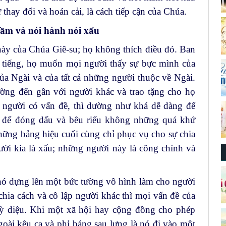
 thay đổi và hoán cải, là cách tiếp cận của Chúa.
bầm và nói hành nói xấu
này của Chúa Giê-su; họ không thích điều đó. Ban
n tiếng, họ muốn mọi người thấy sự bực mình của
ủa Ngài và của tất cả những người thuộc về Ngài.
ờng đến gần với người khác và trao tặng cho họ
 người có vấn đề, thì dường như khá dễ dàng để
n để đóng dấu và bêu riếu không những quá khứ
Những bảng hiệu cuối cùng chỉ phục vụ cho sự chia
ười kia là xấu; những người này là công chính và
 nó dựng lên một bức tường vô hình làm cho người
 chia cách và cô lập người khác thì mọi vấn đề của
kỳ diệu. Khi một xã hội hay cộng đồng cho phép
oài kêu ca và phỉ báng sau lưng là nó đi vào một