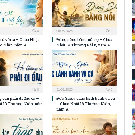
0
06/08/2026
0
 ở với ta – Chúa Nhật
Đừng sống bằng nỗi sợ – Chúa
g Niên, năm A
Nhật 19 Thường Niên, năm A
0
31/07/2026
0
 cần phải đi đâu cả –
Đức Giêsu chúc lành bánh và cá
t 18 Thường Niên, năm
– Chúa Nhật 18 Thường Niên,
năm A