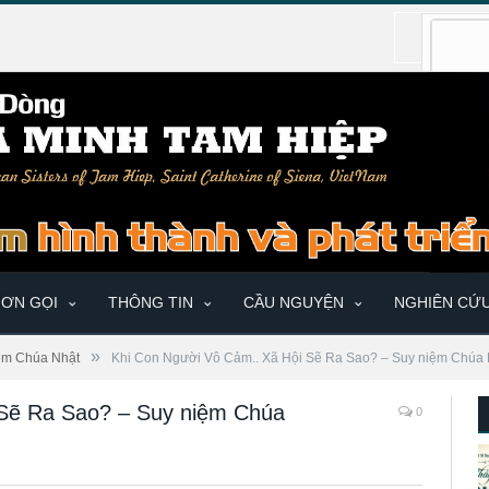
ƠN GỌI
THÔNG TIN
CẦU NGUYỆN
NGHIÊN CỨ
»
ệm Chúa Nhật
Khi Con Người Vô Cảm.. Xã Hội Sẽ Ra Sao? – Suy niệm Chúa
 Sẽ Ra Sao? – Suy niệm Chúa
0