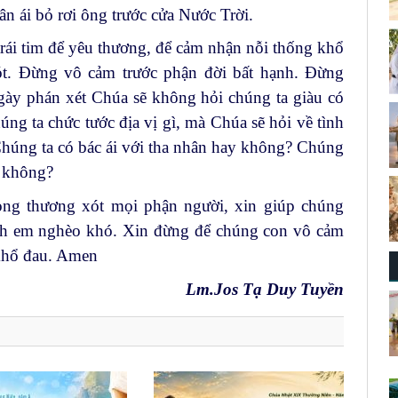
ân ái bỏ rơi ông trước cửa Nước Trời.
rái tim để yêu thương, để cảm nhận nỗi thống khổ
ót. Đừng vô cảm trước phận đời bất hạnh. Đừng
gày phán xét Chúa sẽ không hỏi chúng ta giàu có
g ta chức tước địa vị gì, mà Chúa sẽ hỏi về tình
 Chúng ta có bác ái với tha nhân hay không? Chúng
m không?
òng thương xót mọi phận người, xin giúp chúng
anh em nghèo khó. Xin đừng để chúng con vô cảm
khổ đau. Amen
Lm.Jos Tạ Duy Tuyền