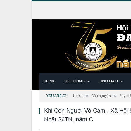
HOME
HỘI DÒNG
LINH ĐẠO
»
»
YOU ARE AT:
Home
Cầu nguyện
Suy ni
Khi Con Người Vô Cảm.. Xã Hội
Nhật 26TN, năm C