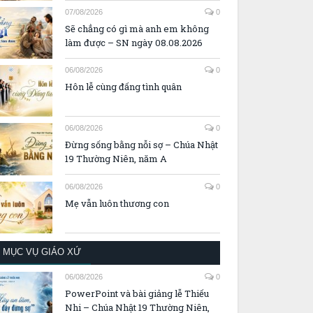
07/08/2026
0
Sẽ chẳng có gì mà anh em không
làm được – SN ngày 08.08.2026
06/08/2026
0
Hôn lễ cùng đấng tình quân
06/08/2026
0
Đừng sống bằng nỗi sợ – Chúa Nhật
19 Thường Niên, năm A
06/08/2026
0
Mẹ vẫn luôn thương con
MỤC VỤ GIÁO XỨ
06/08/2026
0
PowerPoint và bài giảng lễ Thiếu
Nhi – Chúa Nhật 19 Thường Niên,