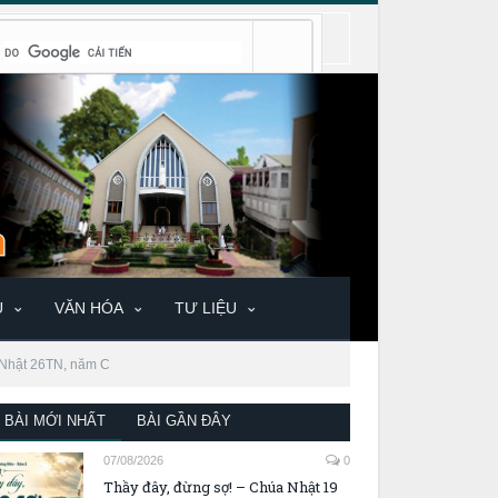
U
VĂN HÓA
TƯ LIỆU
 Nhật 26TN, năm C
BÀI MỚI NHẤT
BÀI GẦN ĐÂY
07/08/2026
0
Thầy đây, đừng sợ! – Chúa Nhật 19