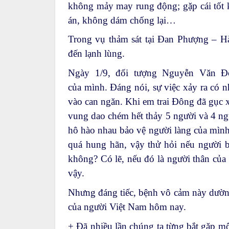
không mảy may rung động; gặp cái tốt k
án, không dám chống lại…
Trong vụ thảm sát tại Đan Phượng – Hà
đến lạnh lùng.
Ngày 1/9, đối tượng Nguyễn Văn Đô
của mình. Đáng nói, sự việc xảy ra có
vào can ngăn. Khi em trai Đông đã gục x
vung dao chém hết thảy 5 người và 4 ngư
hô hào nhau bảo vệ người làng của mình?
quá hung hãn, vậy thử hỏi nếu người b
không? Có lẽ, nếu đó là người thân của 
vậy.
Nhưng đáng tiếc, bệnh vô cảm này dường 
của người Việt Nam hôm nay.
+ Đã nhiều lần chúng ta từng bắt gặp mộ