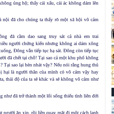
hông ủng hộ; thấy cái xấu, cái ác không dám lên
 nội đã cho chúng ta thấy rõ một xã hội vô cảm
ng đã cầm dao sang truy sát cả nhà em trai
 nhiều người chứng kiến nhưng không ai dám xông
uống, Đông vẫn tiếp tục hạ sát. Đông còn tiếp tục
ời đã chết tại chỗ! Tại sao cả một khu phố không
 Tại sao lại hèn nhát vậy? Nếu nói rằng hung thủ
ị hại là người thân của mình có vô cảm vậy hay
ta, thái độ của ta sẽ khác và sẽ không vô cảm như
như đã trở thành một lối sống thiếu tình liên đới
t người ăn xin, rồi liền quay mặt đi một cách lạnh