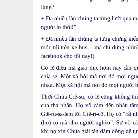
lùng?
+ Đã nhiều lần chúng ta từng lướt qua m
người lo thôi!”
+ Đã nhiều lần chúng ta từng chứng kiế
móc túi trên xe bus,…mà chỉ đứng nhìn?
facebook cho tối nay!)
Có lẽ điều mà giáo dục hôm nay cần q
chia sẻ. Một xã hội mà nơi đó mọi ngườ
nhau. Một xã hội mà nơi đó mọi người biế
Thời Chúa Giê-su, có lẽ cũng không th
của tha nhân. Họ vô cảm đến nhẫn tâm
Giê-ru-sa-lem tới Giê-ri-cô. Họ có “rất
(họ) có mà cho người nghèo”. Sự vô c
khi họ xin Chúa giải tán đám đông để tự