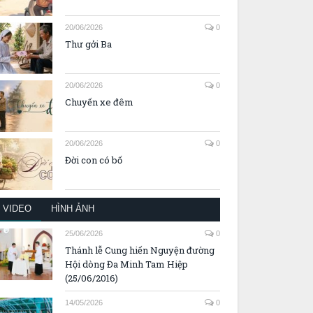
20/06/2026
0
Thư gởi Ba
20/06/2026
0
Chuyến xe đêm
20/06/2026
0
Đời con có bố
VIDEO
HÌNH ẢNH
25/06/2026
0
Thánh lễ Cung hiến Nguyện đường
Hội dòng Đa Minh Tam Hiệp
(25/06/2016)
14/05/2026
0