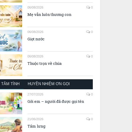
06/08/2026
0
Mẹ vẫn luôn thương con
06/08/2026
0
Giọt nước
06/08/2026
0
Thuộc trọn về chúa
TÂM TÌNH
HUYỀN NHIỆM ƠN GỌI
27/07/2026
0
Gởi em – người đã được gọi tên
21/06/2026
0
Tấm lưng