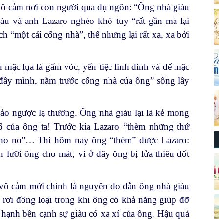
vô cảm nơi con người qua dụ ngôn: “Ông nhà giàu
àu và anh Lazaro nghèo khó tuy “rất gần mà lại
ch “một cái cổng nhà”, thế nhưng lại rất xa, xa bởi
mặc lụa là gấm vóc, yến tiệc linh đình và để mặc
đầy mình, nằm trước cổng nhà của ông” sống lây
ảo ngược lạ thường. Ông nhà giàu lại là kẻ mong
ổ của ông ta! Trước kia Lazaro “thèm những thứ
 cho no”… Thì hôm nay ông “thèm” được Lazaro:
 lưỡi ông cho mát, vì ở đây ông bị lửa thiêu đốt
 vô cảm mới chính là nguyên do dẫn ông nhà giàu
 rơi đồng loại trong khi ông có khả năng giúp đỡ
hạnh bên cạnh sự giàu có xa xỉ của ông. Hậu quả