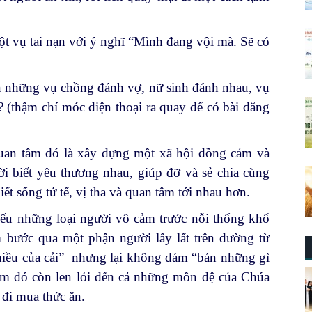
ột vụ tai nạn với ý nghĩ “Mình đang vội mà. Sẽ có
n những vụ chồng đánh vợ, nữ sinh đánh nhau, vụ
 (thậm chí móc điện thoại ra quay để có bài đăng
uan tâm đó là xây dựng một xã hội đồng cảm và
i biết yêu thương nhau, giúp đỡ và sẻ chia cùng
t sống tử tế, vị tha và quan tâm tới nhau hơn.
iếu những loại người vô cảm trước nỗi thống khổ
 bước qua một phận người lây lất trên đường từ
 nhiều của cải” nhưng lại không dám “bán những gì
ảm đó còn len lỏi đến cả những môn đệ của Chúa
 đi mua thức ăn.