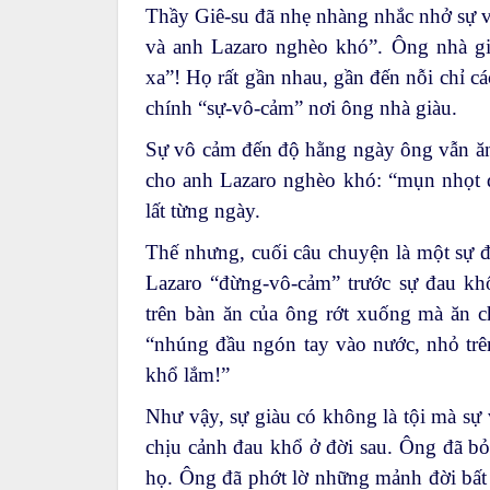
Thầy Giê-su đã nhẹ nhàng nhắc nhở sự 
và anh Lazaro nghèo khó”. Ông nhà gi
xa”! Họ rất gần nhau, gần đến nỗi chỉ cá
chính “sự-vô-cảm” nơi ông nhà giàu.
Sự vô cảm đến độ hằng ngày ông vẫn ăn 
cho anh Lazaro nghèo khó: “mụn nhọt 
lất từng ngày.
Thế nhưng, cuối câu chuyện là một sự đ
Lazaro “đừng-vô-cảm” trước sự đau kh
trên bàn ăn của ông rớt xuống mà ăn
“nhúng đầu ngón tay vào nước, nhỏ trên
khổ lắm!”
Như vậy, sự giàu có không là tội mà sự
chịu cảnh đau khổ ở đời sau. Ông đã bỏ
họ. Ông đã phớt lờ những mảnh đời bất 