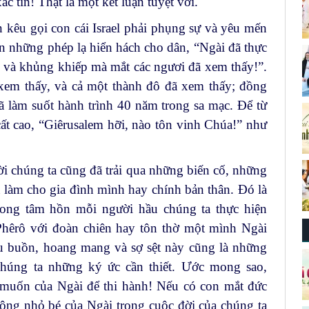
ác tín! Thật là một kết luận tuyệt vời.
 kêu gọi con cái Israel phải phụng sự và yêu mến
 những phép lạ hiển hách cho dân, “Ngài đã thực
i và khủng khiếp mà mắt các ngươi đã xem thấy!”.
xem thấy, và cả một thành đô đã xem thấy; đồng
ã làm suốt hành trình 40 năm trong sa mạc. Để từ
ất cao, “Giêrusalem hỡi, nào tôn vinh Chúa!” như
i chúng ta cũng đã trải qua những biến cố, những
làm cho gia đình mình hay chính bản thân. Đó là
rong tâm hồn mỗi người hầu chúng ta thực hiện
hêrô với đoàn chiên hay tôn thờ một mình Ngài
 buồn, hoang mang và sợ sệt này cũng là những
húng ta những ký ức cần thiết. Ước mong sao,
 muốn của Ngài để thi hành! Nếu có con mắt đức
động nhỏ bé của Ngài trong cuộc đời của chúng ta