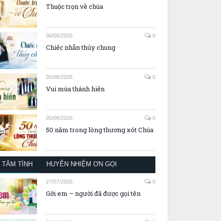
Thuộc trọn về chúa
06/08/2026
0
Chiếc nhẫn thủy chung
05/08/2026
0
Vui mùa thánh hiến
05/08/2026
0
50 năm trong lòng thương xót Chúa
TÂM TÌNH
HUYỀN NHIỆM ƠN GỌI
27/07/2026
0
Gởi em – người đã được gọi tên