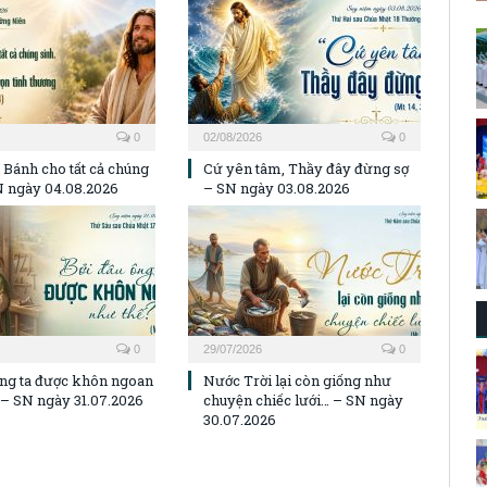
0
02/08/2026
0
 Bánh cho tất cả chúng
Cứ yên tâm, Thầy đây đừng sợ
N ngày 04.08.2026
– SN ngày 03.08.2026
0
29/07/2026
0
ông ta được khôn ngoan
Nước Trời lại còn giống như
 – SN ngày 31.07.2026
chuyện chiếc lưới… – SN ngày
30.07.2026