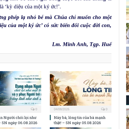
à ‘kỳ diệu của một ký ức!’.
ng phép lạ nhỏ bé mà Chúa chỉ muốn cho một
iệu của một ký ức’ có sức biến đổi cuộc đời con,
Lm. Minh Anh, Tgp. Huế
0
04/08/2026
0
n Người chói lọi như
Này bà, lòng tin của bà mạnh
 – SN ngày 06.08.2026
thật! – SN ngày 05.08.2026