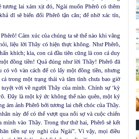
về tương lai xám xịt đó, Ngài muốn Phêrô có thêm
hả dĩ sẽ biến đổi Phêrô tận căn; để nhờ xác tín,
 Phêrô! Cảm xúc của chúng ta sẽ thể nào khi vâng
 hỏi, liệu lời Thầy có hiện thực không. Như Phêrô,
hấn khích; kìa, con cá đầu tiên cũng là con cá duy
một đồng tiền! Quả đúng như lời Thầy! Phêrô đã
u có vô vàn cách để có lấy một đồng tiền, nhưng
cá trong một trạng thái và tâm tình chưa bao giờ
 tuyệt vời về người Thầy của mình. Chính sự ‘kỳ
êrô. Đây là một ký ức không thể nào quên, một ký
ng ám ảnh Phêrô bởi tương lai chết chóc của Thầy.
nhân này để có thể vượt qua nỗi sợ và cuộc chiến
của mình vào Thầy. Trong thư thứ hai, Phêrô sẽ kết
hãn tiền sự uy nghi của Ngài”. Vì vậy, mọi điều