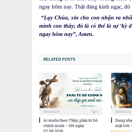
ngay hôm nay. Thật đáng kinh ngạc, đó l
“Lạy Chúa, xin cho con nhận ra nhữ
mình con thấy; đó là có thể là sự ‘kỳ d
ngay hôm nay”, Amen.
RELATED POSTS
06/08/2026
0
05/08/2026
Ai muốn theo Thầy, phải từ bỏ
Dung nha
chính mình – SN ngày
mặt trời
07.08.2026