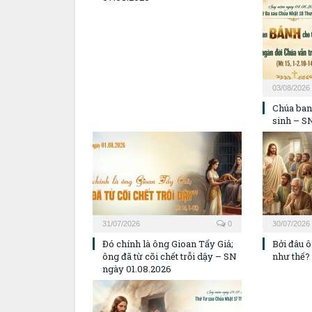
03/08/2026
Chúa ban
sinh – S
31/07/2026
0
30/07/2026
Đó chính là ông Gioan Tẩy Giả;
Bởi đâu 
ông đã từ cõi chết trỗi dậy – SN
như thế?
ngày 01.08.2026