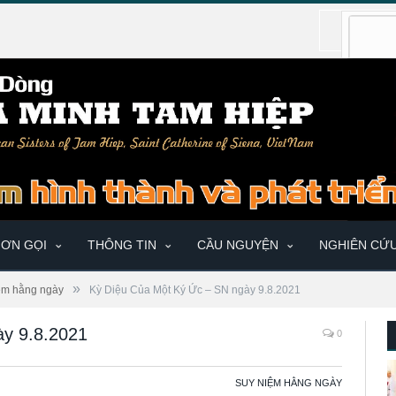
ƠN GỌI
THÔNG TIN
CẦU NGUYỆN
NGHIÊN CỨ
»
ệm hằng ngày
Kỳ Diệu Của Một Ký Ức – SN ngày 9.8.2021
y 9.8.2021
0
SUY NIỆM HẰNG NGÀY