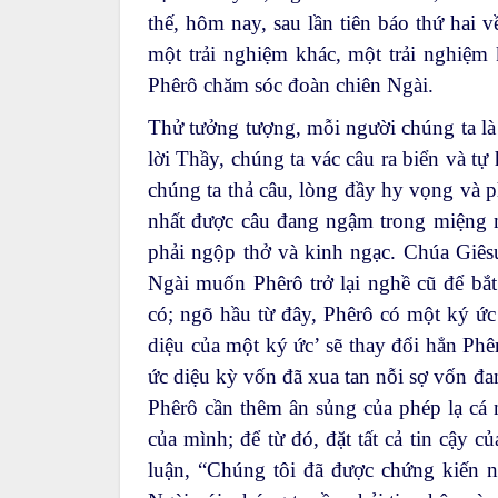
thế, hôm nay, sau lần tiên báo thứ hai 
một trải nghiệm khác, một trải nghiệm k
Phêrô chăm sóc đoàn chiên Ngài.
Thử tưởng tượng, mỗi người chúng ta là
lời Thầy, chúng ta vác câu ra biển và tự
chúng ta thả câu, lòng đầy hy vọng và p
nhất được câu đang ngậm trong miệng 
phải ngộp thở và kinh ngạc. Chúa Giês
Ngài muốn Phêrô trở lại nghề cũ để bắt 
có; ngõ hầu từ đây, Phêrô có một ký ức
diệu của một ký ức’ sẽ thay đổi hẳn Ph
ức diệu kỳ vốn đã xua tan nỗi sợ vốn đa
Phêrô cần thêm ân sủng của phép lạ cá 
của mình; để từ đó, đặt tất cả tin cậy 
luận, “Chúng tôi đã được chứng kiến n