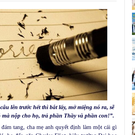
âu lên trước hết thì bắt lấy, mở miệng nó ra, sẽ
đó mà nộp cho họ, trả phần Thầy và phần con!”.
 đám tang, cha mẹ anh quyết định làm một cái gì