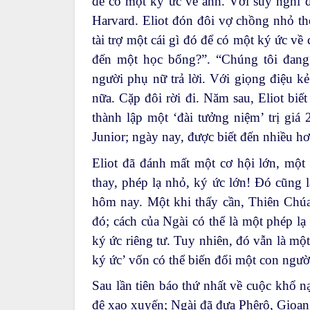
để có một ký ức về anh. Với suy nghĩ đ
Harvard. Eliot đón đôi vợ chồng nhỏ t
tài trợ một cái gì đó để có một ký ức về 
đến một học bổng?”. “Chúng tôi đang
người phụ nữ trả lời. Với giọng điệu k
nữa. Cặp đôi rời đi. Năm sau, Eliot biế
thành lập một ‘đài tưởng niệm’ trị giá 
Junior; ngày nay, được biết đến nhiều hơ
Eliot đã đánh mất một cơ hội lớn, một
thay, phép lạ nhỏ, ký ức lớn! Đó cũng 
hôm nay. Một khi thấy cần, Thiên Chúa
đó; cách của Ngài có thể là một phép lạ
ký ức riêng tư. Tuy nhiên, đó vẫn là một
ký ức’ vốn có thể biến đổi một con ngườ
Sau lần tiên báo thứ nhất về cuộc khổ n
đệ xao xuyến; Ngài đã đưa Phêrô, Gioan 