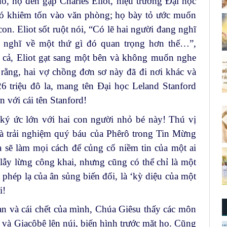
ó, họ đến gặp Charles Eliot, hiệu trưởng Đại học
hó khiêm tốn vào văn phòng; họ bày tỏ ước muốn
con. Eliot sốt ruột nói, “Có lẽ hai người đang nghĩ
 nghĩ về một thứ gì đó quan trọng hơn thế…”,
ẻ cả, Eliot gạt sang một bên và không muốn nghe
t rằng, hai vợ chồng đơn sơ này đã đi nơi khác và
26 triệu đô la, mang tên Đại học Leland Stanford
n với cái tên Stanford!
 ký ức lớn với hai con người nhỏ bé này! Thú vị
là trải nghiệm quý báu của Phêrô trong Tin Mừng
 sẽ làm mọi cách để củng cố niềm tin của một ai
 lẫy lừng công khai, nhưng cũng có thể chỉ là một
 phép lạ của ân sủng biến đổi, là ‘kỳ diệu của một
i!
ạn và cái chết của mình, Chúa Giêsu thấy các môn
và Giacôbê lên núi, biến hình trước mặt họ. Cũng