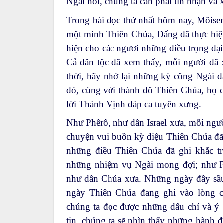
Ngài nói, chúng ta cần phải tin nhận và x
Trong bài đọc thứ nhất hôm nay, Môisen
một mình Thiên Chúa, Đấng đã thực hiện
hiện cho các ngươi những điều trọng đạ
Cả dân tộc đã xem thấy, mỗi người đã 
thời, hãy nhớ lại những kỳ công Ngài đ
đó, cùng với thành đô Thiên Chúa, họ c
lời Thánh Vịnh đáp ca tuyên xưng.
Như Phêrô, như dân Israel xưa, mỗi ngườ
chuyện vui buồn kỳ diệu Thiên Chúa đã 
những điều Thiên Chúa đã ghi khắc t
những nhiệm vụ Ngài mong đợi; như P
như dân Chúa xưa. Những ngày đầy sầu
ngày Thiên Chúa đang ghi vào lòng c
chúng ta đọc được những dấu chỉ và ý
tin, chúng ta sẽ nhìn thấy những hành 