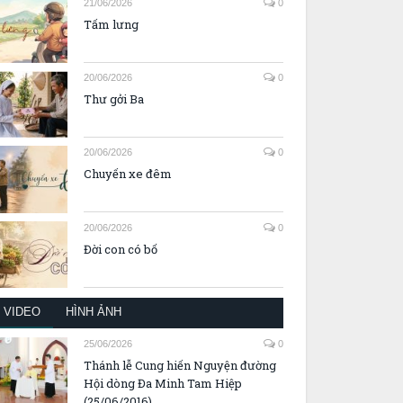
21/06/2026
0
Tấm lưng
20/06/2026
0
Thư gởi Ba
20/06/2026
0
Chuyến xe đêm
20/06/2026
0
Đời con có bố
VIDEO
HÌNH ẢNH
25/06/2026
0
Thánh lễ Cung hiến Nguyện đường
Hội dòng Đa Minh Tam Hiệp
(25/06/2016)