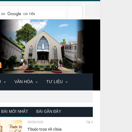
U
VĂN HÓA
TƯ LIỆU
BÀI MỚI NHẤT
BÀI GẦN ĐÂY
06/08/2026
0
Thuộc trọn về chúa