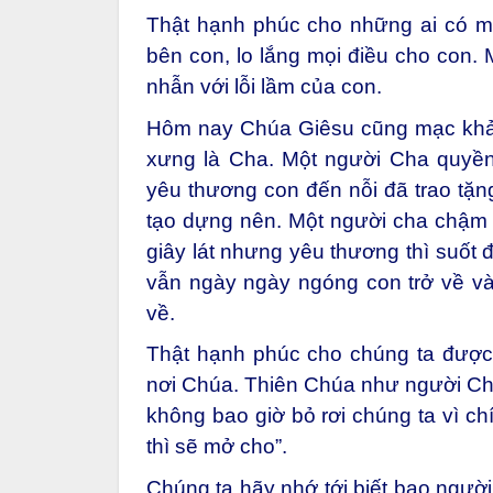
Thật hạnh phúc cho những ai có mộ
bên con, lo lắng mọi điều cho con. 
nhẫn với lỗi lầm của con.
Hôm nay Chúa Giêsu cũng mạc khải
xưng là Cha. Một người Cha quyền 
yêu thương con đến nỗi đã trao tặn
tạo dựng nên. Một người cha chậm bấ
giây lát nhưng yêu thương thì suốt 
vẫn ngày ngày ngóng con trở về và 
về.
Thật hạnh phúc cho chúng ta được 
nơi Chúa. Thiên Chúa như người Cha 
không bao giờ bỏ rơi chúng ta vì ch
thì sẽ mở cho”.
Chúng ta hãy nhớ tới biết bao ngườ