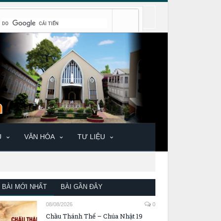
U
VĂN HÓA
TƯ LIỆU
BÀI MỚI NHẤT
BÀI GẦN ĐÂY
08/08/2026
0
Chầu Thánh Thể – Chúa Nhật 19