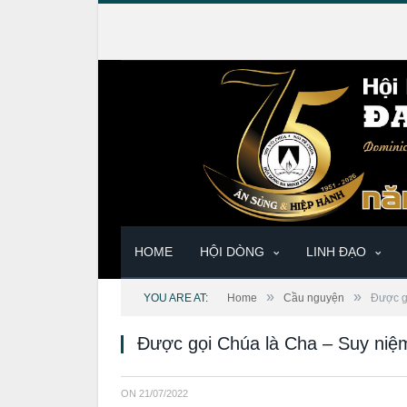
HOME
HỘI DÒNG
LINH ĐẠO
»
»
YOU ARE AT:
Home
Cầu nguyện
Được g
Được gọi Chúa là Cha – Suy niệ
ON
21/07/2022