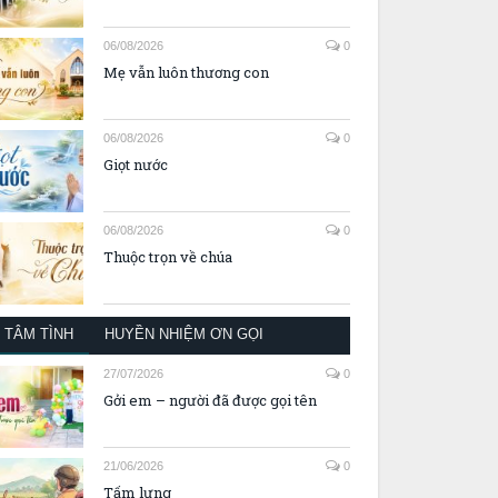
06/08/2026
0
Mẹ vẫn luôn thương con
06/08/2026
0
Giọt nước
06/08/2026
0
Thuộc trọn về chúa
TÂM TÌNH
HUYỀN NHIỆM ƠN GỌI
27/07/2026
0
Gởi em – người đã được gọi tên
21/06/2026
0
Tấm lưng