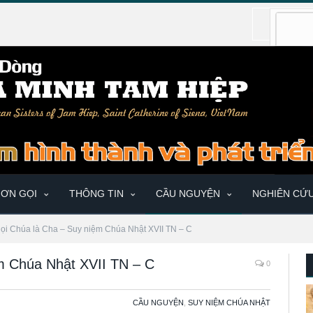
ƠN GỌI
THÔNG TIN
CẦU NGUYỆN
NGHIÊN CỨ
ọi Chúa là Cha – Suy niệm Chúa Nhật XVII TN – C
m Chúa Nhật XVII TN – C
0
CẦU NGUYỆN
,
SUY NIỆM CHÚA NHẬT