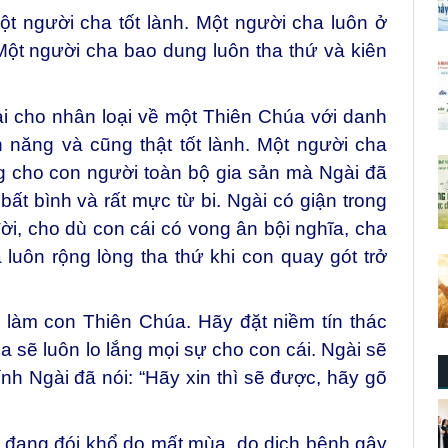
t người cha tốt lành. Một người cha luôn ở
Một người cha bao dung luôn tha thứ và kiên
 cho nhân loại về một Thiên Chúa với danh
năng và cũng thật tốt lành. Một người cha
g cho con người toàn bộ gia sản mà Ngài đã
t bình và rất mực từ bi. Ngài có giận trong
đời, cho dù con cái có vong ân bội nghĩa, cha
luôn rộng lòng tha thứ khi con quay gót trở
làm con Thiên Chúa. Hãy đặt niềm tín thác
sẽ luôn lo lắng mọi sự cho con cái. Ngài sẽ
ính Ngài đã nói: “Hãy xin thì sẽ được, hãy gõ
i đang đói khổ do mất mùa, do dịch bệnh gây