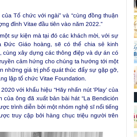
c của Tổ chức với ngài” và “cùng đồng thuận
ượng đỉnh Vitae đầu tiên vào năm 2022.”
 một sự kiện mà tại đó các khách mời, với sự
a Đức Giáo hoàng, sẽ có thể chia sẻ kinh
, cùng xây dựng các thông điệp và dự án có
ruyền cảm hứng cho chúng ta hướng tới một
rên những giá trị phổ quát thúc đẩy sự gặp gỡ,
áng lập tổ chức Vitae Foundation.
2020 với khẩu hiệu “Hãy nhấn nút ‘Play’ của
m của ông đã xuất bản bài hát “La Bendición
ược trình diễn bởi một nhóm nghệ sĩ nổi tiếng
ược truy cập bởi hàng chục triệu người trên