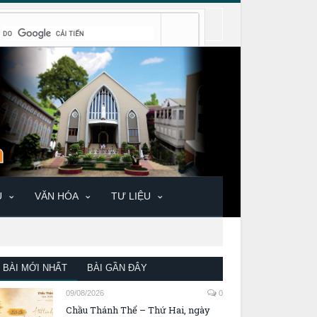
U
VĂN HÓA
TƯ LIỆU
BÀI MỚI NHẤT
BÀI GẦN ĐÂY
09/08/2026
0
Chầu Thánh Thể – Thứ Hai, ngày