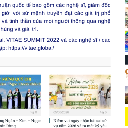
 nhuận quốc tế bao gồm các nghệ sĩ, giám đốc
giới với sứ mệnh truyền đạt các giá trị phổ
 và tinh thần của mọi người thông qua nghệ
húng và giải trí.
bal, VITAE SUMMIT 2022 và các nghệ sĩ / các
cập:
https://vitae.global/
0
05/08/2026
0
ng Ngân – Kim – Ngọc
Niềm vui ngày nhận bài sai sứ
hấn Dòng
vụ năm 2026 và ra mắt kỷ yếu