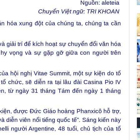
Nguồn:
aleteia
Chuyển Việt ngữ: TRI KHOAN
ăn hóa xung đột của chúng ta, chúng ta cần
à giải trí để kích hoạt sự chuyển đổi văn hóa
 hy vọng và sự gặp gỡ giữa con người trên
của hội nghị
Vitae Summit
, một sự kiện do tổ
tổ chức, sẽ diễn ra tại lâu đài Casina Pio IV
iên, từ ngày 31 tháng Tám đến ngày 1 tháng
 kiện, được Đức Giáo hoàng Phanxicô hỗ trợ,
à diễn viên nổi tiếng quốc tế”. Sáng kiến này
lli người Argentine, 48 tuổi, chủ tịch của tổ