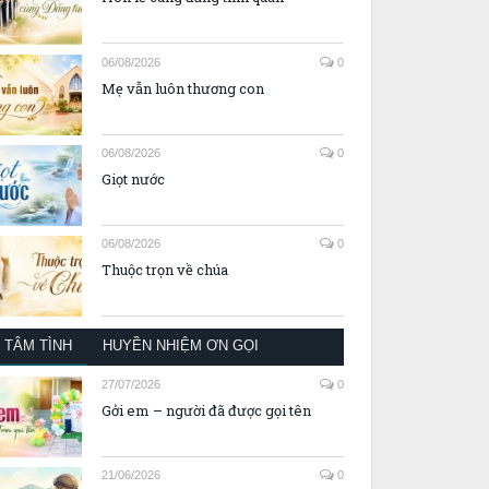
06/08/2026
0
Mẹ vẫn luôn thương con
06/08/2026
0
Giọt nước
06/08/2026
0
Thuộc trọn về chúa
TÂM TÌNH
HUYỀN NHIỆM ƠN GỌI
27/07/2026
0
Gởi em – người đã được gọi tên
21/06/2026
0