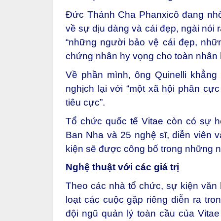
Đức Thánh Cha Phanxicô đang nhờ
về sự dịu dàng và cái đẹp, ngài nói 
“những người bảo vệ cái đẹp, nhữ
chứng nhân hy vọng cho toàn nhân l
Về phần mình, ông Quinelli khẳng 
nghịch lại với “một xã hội phân cự
tiêu cực”.
Tổ chức quốc tế Vitae còn có sự 
Ban Nha và 25 nghệ sĩ, diễn viên v
kiện sẽ được công bố trong những n
Nghệ thuật với các giá trị
Theo các nhà tổ chức, sự kiện văn 
loạt các cuộc gặp riêng diễn ra tr
đội ngũ quản lý toàn cầu của Vita