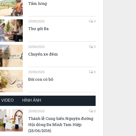
Tấm lưng
20/06/2026
0
Thư gởi Ba
20/06/2026
0
Chuyến xe đêm
20/06/2026
0
Đời con có bố
VIDEO
HÌNH ẢNH
25/06/2026
0
Thánh lễ Cung hiến Nguyện đường
Hội dòng Đa Minh Tam Hiệp
(25/06/2016)