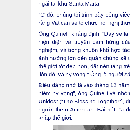
ngài tại khu Santa Marta.
“Ở đó, chúng tôi trình bày công việ
rằng Vatican sẽ tổ chức hội nghị th
Ông Quinelli khẳng định, “Đây sẽ là
hiện diện và truyền cảm hứng củ
nghiệm, và trong khuôn khổ hợp tác
ảnh hưởng lớn đến quần chúng sẽ t
thế giới tốt đẹp hơn, đặt nền tảng t
liên đới và hy vọng.” Ông là người s
Điều đáng nhớ là vào tháng 12 năm 
niềm hy vọng”, ông Quinelli và nhó
Unidos” (“The Blessing Together”), đ
người Ibero-American. Bài hát đã đ
khắp thế giới.