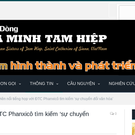
ƠN GỌI
THÔNG TIN
CẦU NGUYỆN
NGHIÊN CỨ
viên nổi tiếng họp với ĐTC Phanxicô tìm kiếm ‘sự chuyển đổi văn hóa’
ĐTC Phanxicô tìm kiếm ‘sự chuyển
0