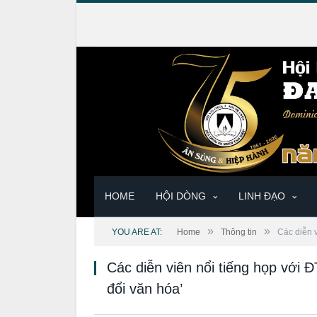
HOME
HỘI DÒNG
LINH ĐẠO
»
»
YOU ARE AT:
Home
Thông tin
Các diễn 
Các diễn viên nổi tiếng họp với 
đổi văn hóa’