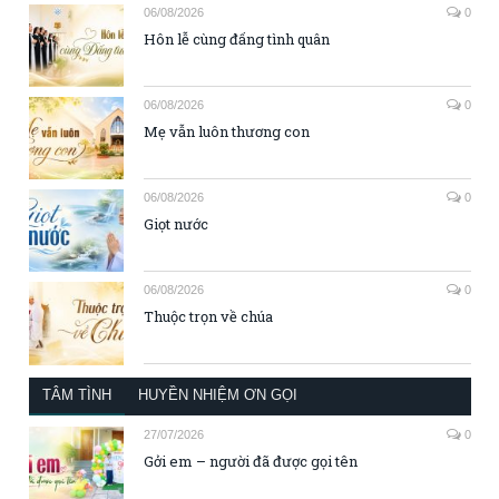
06/08/2026
0
Hôn lễ cùng đấng tình quân
06/08/2026
0
Mẹ vẫn luôn thương con
06/08/2026
0
Giọt nước
06/08/2026
0
Thuộc trọn về chúa
TÂM TÌNH
HUYỀN NHIỆM ƠN GỌI
27/07/2026
0
Gởi em – người đã được gọi tên