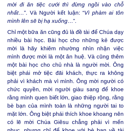
mời đi ăn tiệc cưới thì đừng ngồi vào chỗ
nhất
…”. Và Người kết luận: “
Vì phàm ai tôn
mình lên sẽ bị hạ xuống
…”.
Chỉ một bữa ăn cũng đủ là đề tài để Chúa dạy
nhiều bài học. Bài học cho những kẻ được
mời là hãy khiêm nhường nhìn nhận việc
mình được mời là một ân huệ. Và cũng thêm
một bài học cho chủ nhà là người mời. Ông
biệt phái mở tiệc đãi khách, thực ra không
phải vì khách mà vì mình. Ông mời người có
chức quyền, mời người giàu sang để khoe
rằng mình quen biết lớn, giao thiệp rộng, rằng
bè bạn của mình toàn là những người tai to
mặt lớn. Ông biệt phái thích khoe khoang nên
có lẽ mời Chúa Giêsu chẳng phải vì mến
phục, nhưng chỉ để khoe với bè bạn về tài