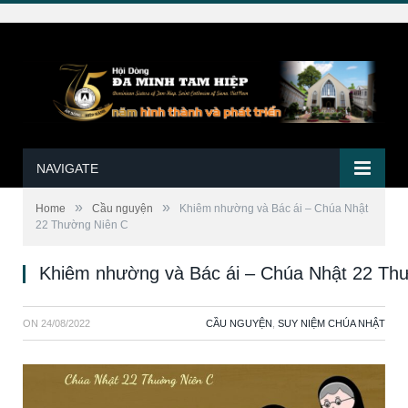
NAVIGATE
»
»
Home
Cầu nguyện
Khiêm nhường và Bác ái – Chúa Nhật
22 Thường Niên C
Khiêm nhường và Bác ái – Chúa Nhật 22 Th
ON
24/08/2022
CẦU NGUYỆN
,
SUY NIỆM CHÚA NHẬT