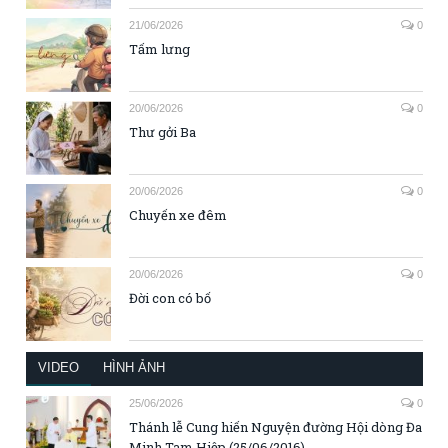
21/06/2026
0
Tấm lưng
20/06/2026
0
Thư gởi Ba
20/06/2026
0
Chuyến xe đêm
20/06/2026
0
Đời con có bố
VIDEO
HÌNH ẢNH
25/06/2026
0
Thánh lễ Cung hiến Nguyện đường Hội dòng Đa
Minh Tam Hiệp (25/06/2016)