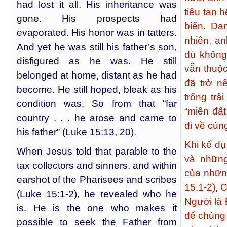
had lost it all. His inheritance was
tiêu tan 
gone. His prospects had
biến. Da
evaporated. His honor was in tatters.
nhiên, an
And yet he was still his father’s son,
dù không
disfigured as he was. He still
vẫn thuộc
belonged at home, distant as he had
đã trở n
become. He still hoped, bleak as his
trống trả
condition was. So from that “far
“miền đất
country . . . he arose and came to
đi về cùn
his father” (Luke 15:13, 20).
Khi kể dụ
When Jesus told that parable to the
và những
tax collectors and sinners, and within
của nhữn
earshot of the Pharisees and scribes
15,1-2), 
(Luke 15:1-2), he revealed who he
Người là 
is. He is the one who makes it
để chúng 
possible to seek the Father from