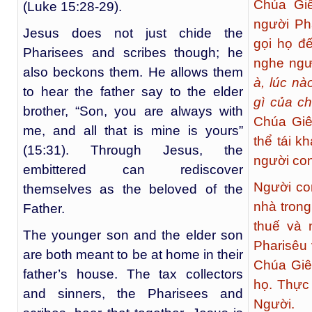
Chúa Giê
(Luke 15:28-29).
người Ph
Jesus does not just chide the
gọi họ đ
Pharisees and scribes though; he
nghe ngườ
also beckons them. He allows them
à, lúc nà
to hear the father say to the elder
gì của c
brother, “Son, you are always with
Chúa Giê
me, and all that is mine is yours”
thể tái k
(15:31). Through Jesus, the
người co
embittered can rediscover
Người co
themselves as the beloved of the
nhà tron
Father.
thuế và 
The younger son and the elder son
Pharisêu 
are both meant to be at home in their
Chúa Giê
father’s house. The tax collectors
họ. Thực 
and sinners, the Pharisees and
Người.