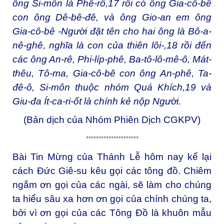
ông Si-môn là Phê-rô,17 rồi có ông Gia-cô-bê
con ông Dê-bê-đê, và ông Gio-an em ông
Gia-cô-bê -Người đặt tên cho hai ông là Bô-a-
nê-ghê, nghĩa là con của thiên lôi-,18 rồi đến
các ông An-rê, Phi-líp-phê, Ba-tô-lô-mê-ô, Mát-
thêu, Tô-ma, Gia-cô-bê con ông An-phê, Ta-
đê-ô, Si-môn thuộc nhóm Quá Khích,19 và
Giu-đa Ít-ca-ri-ốt là chính kẻ nộp Người.
(Bản dịch của Nhóm Phiên Dịch CGKPV)
*********************
Bài Tin Mừng của Thánh Lễ hôm nay kể lại
cách Đức Giê-su kêu gọi các tông đồ. Chiêm
ngắm ơn gọi của các ngài, sẽ làm cho chúng
ta hiểu sâu xa hơn ơn gọi của chính chúng ta,
bởi vì ơn gọi của các Tông Đồ là khuôn mẫu