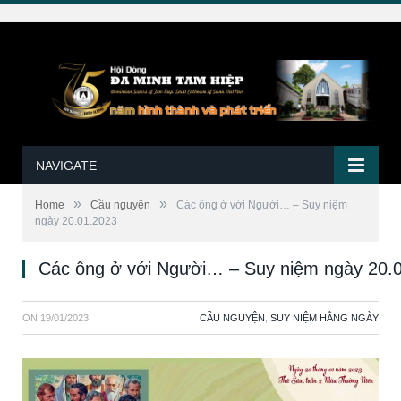
NAVIGATE
»
»
Home
Cầu nguyện
Các ông ở với Người… – Suy niệm
ngày 20.01.2023
Các ông ở với Người… – Suy niệm ngày 20.
ON
19/01/2023
CẦU NGUYỆN
,
SUY NIỆM HẰNG NGÀY