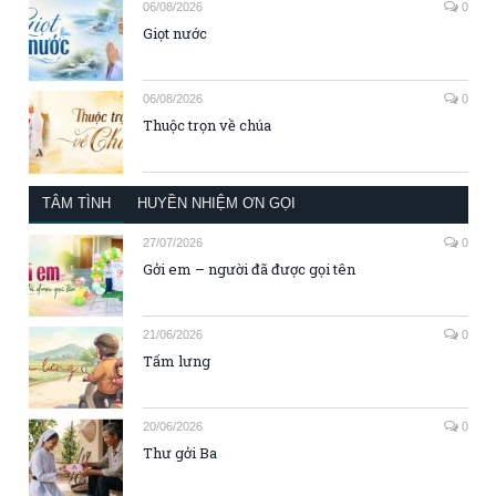
06/08/2026
0
Giọt nước
06/08/2026
0
Thuộc trọn về chúa
TÂM TÌNH
HUYỀN NHIỆM ƠN GỌI
27/07/2026
0
Gởi em – người đã được gọi tên
21/06/2026
0
Tấm lưng
20/06/2026
0
Thư gởi Ba