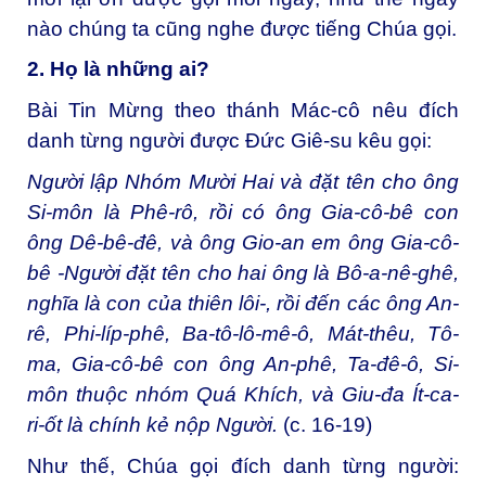
nào chúng ta cũng nghe được tiếng Chúa gọi.
2. Họ là những ai?
Bài Tin Mừng theo thánh Mác-cô nêu đích
danh từng người được Đức Giê-su kêu gọi:
Người lập Nhóm Mười Hai và đặt tên cho ông
Si-môn là Phê-rô, rồi có ông Gia-cô-bê con
ông Dê-bê-đê, và ông Gio-an em ông Gia-cô-
bê -Người đặt tên cho hai ông là Bô-a-nê-ghê,
nghĩa là con của thiên lôi-, rồi đến các ông An-
rê, Phi-líp-phê, Ba-tô-lô-mê-ô, Mát-thêu, Tô-
ma, Gia-cô-bê con ông An-phê, Ta-đê-ô, Si-
môn thuộc nhóm Quá Khích, và Giu-đa Ít-ca-
ri-ốt là chính kẻ nộp Người.
(c. 16-19)
Như thế, Chúa gọi đích danh từng người: