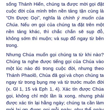
sống Thánh Hiến, chúng ta được mời gọi đặt
cuộc đời của mình trên nền tảng tận cùng là
“Ơn Được Gọi”, nghĩa là
chính ý muốn của
Chúa
. Nếu ơn gọi của chúng ta đặt trên một
nền tảng khác, thì chắc chắn sẽ sụp đỗ,
không sớm thì muộn; và sụp đổ ngay từ bên
trong.
Nhưng Chúa muốn gọi chúng ta từ khi nào?
Chúng ta nghe được tiếng gọi của Chúa vào
một lúc nào đó trong cuộc đời, nhưng theo
Thánh Phaolô, Chúa đã gọi và chọn chúng ta
ngay từ trong bụng mẹ và từ trước muôn đời
(x. Gl 1, 15 và Eph 1, 4). Xác tín được Chúa
gọi, không chỉ một lần là xong, nhưng phải
được xác tín lại hằng ngày; chúng ta cần làm
mới lại ơn được gọi mỗi ngày, như thể ngày