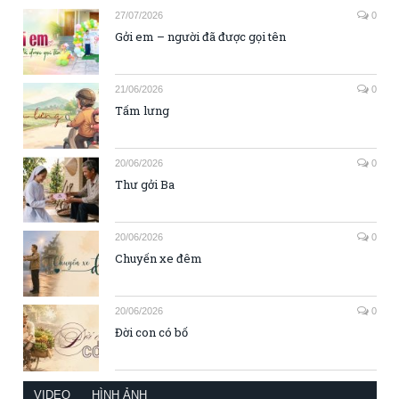
27/07/2026
0
Gởi em – người đã được gọi tên
21/06/2026
0
Tấm lưng
20/06/2026
0
Thư gởi Ba
20/06/2026
0
Chuyến xe đêm
20/06/2026
0
Đời con có bố
VIDEO
HÌNH ẢNH