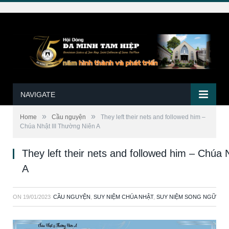
NAVIGATE
»
»
Home
Cầu nguyện
They left their nets and followed him –
Chúa Nhật III Thường Niên A
They left their nets and followed him – Chúa
A
ON
19/01/2023
CẦU NGUYỆN
,
SUY NIỆM CHÚA NHẬT
,
SUY NIỆM SONG NGỮ