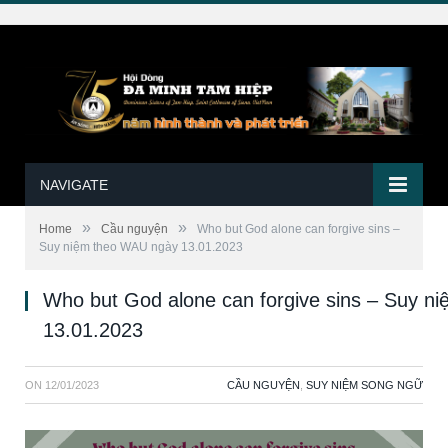
NAVIGATE
»
»
Home
Cầu nguyện
Who but God alone can forgive sins –
Suy niệm theo WAU ngày 13.01.2023
Who but God alone can forgive sins – Suy 
13.01.2023
ON
12/01/2023
CẦU NGUYỆN
,
SUY NIỆM SONG NGỮ