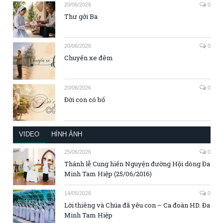
20/06/2026
0
Thư gởi Ba
20/06/2026
0
Chuyến xe đêm
20/06/2026
0
Đời con có bố
VIDEO
HÌNH ẢNH
25/06/2026
0
Thánh lễ Cung hiến Nguyện đường Hội dòng Đa
Minh Tam Hiệp (25/06/2016)
14/05/2026
0
Lời thiêng và Chúa đã yêu con – Ca đoàn HD. Đa
Minh Tam Hiệp