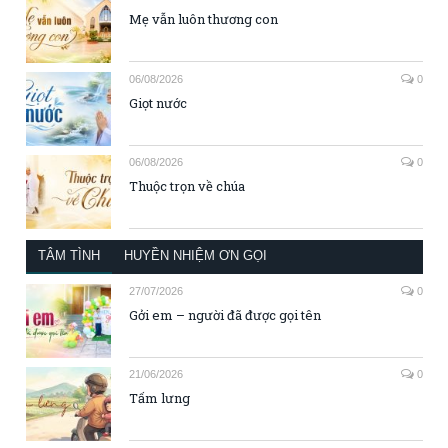
Mẹ vẫn luôn thương con
06/08/2026
0
Giọt nước
06/08/2026
0
Thuộc trọn về chúa
TÂM TÌNH
HUYỀN NHIỆM ƠN GỌI
27/07/2026
0
Gởi em – người đã được gọi tên
21/06/2026
0
Tấm lưng