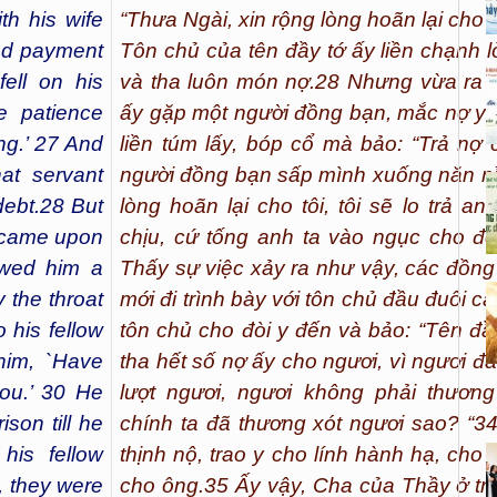
th his wife
“Thưa Ngài, xin rộng lòng hoãn lại cho tôi
and payment
Tôn chủ của tên đầy tớ ấy liền chạnh 
ell on his
và tha luôn món nợ.
28
Nhưng vừa ra đ
e patience
ấy gặp một người đồng bạn, mắc nợ y m
ng.’ 27 And
liền túm lấy, bóp cổ mà bảo: “Trả nợ c
hat servant
người đồng bạn sấp mình xuống năn nỉ:
debt.28 But
lòng hoãn lại cho tôi, tôi sẽ lo trả anh
, came upon
chịu, cứ tống anh ta vào ngục cho đế
owed him a
Thấy sự việc xảy ra như vậy, các đồng
 the throat
mới đi trình bày với tôn chủ đầu đuôi c
 his fellow
tôn chủ cho đòi y đến và bảo: “Tên đầy
him, `Have
tha hết số nợ ấy cho ngươi, vì ngươi đã
you.’ 30 He
lượt ngươi, ngươi không phải thươn
son till he
chính ta đã thương xót ngươi sao? “
3
his fellow
thịnh nộ, trao y cho lính hành hạ, cho 
, they were
cho ông.
35
Ấy vậy, Cha của Thầy ở trê