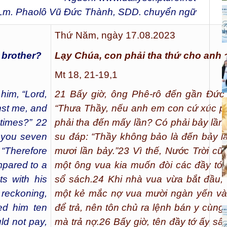
Lm. Phaolô Vũ Đức Thành, SDD. chuyển ngữ
Thứ Năm, ngày 17.08.2023
y brother?
Lạy Chúa, con phải tha thứ cho anh
Mt 18, 21-19,1
him, “Lord,
21
Bấy giờ, ông Phê-rô đến gần Đức 
nst me, and
“Thưa Thầy, nếu anh em con cứ xúc p
times?” 22
phải tha đến mấy lần? Có phải bảy lần
o you seven
su đáp: “Thầy không bảo là đến bảy l
 “Therefore
mươi lần bảy.”
23
Vì thế, Nước Trời cũ
pared to a
một ông vua kia muốn đòi các đầy tớ
s with his
sổ sách.
24
Khi nhà vua vừa bắt đầu, 
reckoning,
một kẻ mắc nợ vua mười ngàn yến và
ed him ten
để trả, nên tôn chủ ra lệnh bán y cùng 
ld not pay,
mà trả nợ.
26
Bấy giờ, tên đầy tớ ấy sấ