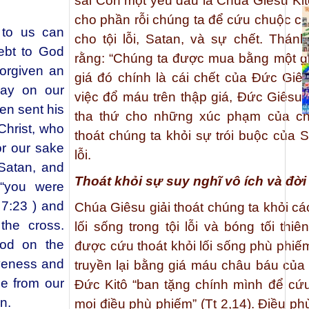
sai Con một yêu dấu là Chúa Giêsu Kit
cho phần rỗi chúng ta để cứu chuộc ch
 to us can
cho tội lỗi, Satan, và sự chết. Thán
ebt to God
rằng: “Chúng ta được mua bằng một giá
orgiven an
giá đó chính là cái chết của Đức Giês
pay on our
việc đổ máu trên thập giá, Đức Giêsu 
en sent his
tha thứ cho những xúc phạm của ch
Christ, who
thoát chúng ta khỏi sự trói buộc của S
for our sake
lỗi.
 Satan, and
Thoát khỏi sự suy nghĩ vô ích và đời 
 “you were
 7:23 ) and
Chúa Giêsu giải thoát chúng ta khỏi cá
the cross.
lối sống trong tội lỗi và bóng tối thi
ood on the
được cứu thoát khỏi lối sống phù phi
iveness and
truyền lại bằng giá máu châu báu của 
se from our
Đức Kitô “ban tặng chính mình để cứu
n.
mọi điều phù phiếm” (Tt 2,14). Điều p