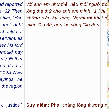
nd reported
với anh em như thế, nếu mỗi người tr
ce. 32 Then
lòng tha thứ cho anh em mình.”
1
Khi Đ
 him, `You
những điều ấy xong, Người rời khỏi mi
 that debt
miền Giu-đê, bên kia sông Gio-đan.
should not
servant, as
er his lord
e should pay
nly Father
you do not
.” 19:1 Now
ayings, he
 the region
 justice?
Suy niệm:
Phải chăng lòng thương xó