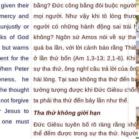
given their
bằng? Đức công bằng đòi buộc người t
 mercy and
mọi người. Như vậy khi tỏ lòng thươ
njustly or
người có những hành động sai trái h
aks of God
không? Ngôn sứ Amos nói về sự tha
, but warns
quá ba lần, với lời cảnh báo rằng Thi
nt for the
ở lần thứ bốn (Am 1,3-13; 2,1-6). Khi
When Peter
sự tha thứ, ông nghĩ câu trả lời của ô
eness, he
hài lòng. Tại sao không tha thứ đến bả
 he thought
tưởng tượng được khi Đức Giêsu chống 
not forgive
ta phải tha thứ đến bảy lần như thế.
r Jesus to
Tha thứ không giới hạn
t one must
Đức Giêsu tuyên bố rõ ràng rằng khô
thể đếm được trong sự tha thứ. Người 