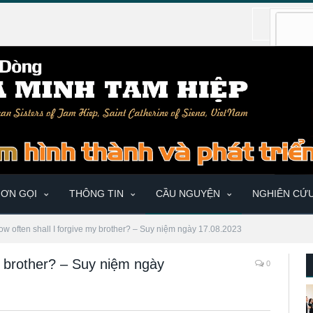
ƠN GỌI
THÔNG TIN
CẦU NGUYỆN
NGHIÊN CỨ
ow often shall I forgive my brother? – Suy niệm ngày 17.08.2023
my brother? – Suy niệm ngày
0