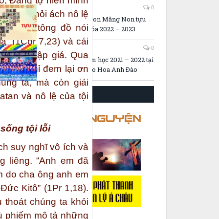
ô, Đấng tự hiến mình
22/08/2022
0
úng ta khỏi ách nô lệ
Trường Mầm Non Măng Non tựu
h Phaolô tông đồ nói
trường niên khóa 2022 – 2023
” (1Cor 7,23) và cái
04/08/2022
0
u trên thập giá. Qua
Lễ Tổng kết năm học 2021 – 2022 tại
không chỉ đem lại ơn
trường Mẫu Giáo Hoa Anh Đào
úng ta, mà còn giải
CÁC TRANG CẦU NGUYỆN
atan và nô lệ của tội
sống tội lỗi
ch suy nghĩ vô ích và
êng liêng. “Anh em đã
ếm do cha ông anh em
Đức Kitô” (1Pr 1,18).
 thoát chúng ta khỏi
hù phiếm mô tả những