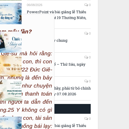
06/08/2026
0
PowerPoint và bài giảng lễ Thiếu
Nhi – Chúa Nhật 19 Thường Niên,
Năm A
 em mấy lần?
06/08/2026
0
Chiếc nhẫn thủy chung
Giê-su mà hỏi rằng:
06/08/2026
0
hạm đến con, thì con
Chầu Thánh Thể – Thứ Sáu, ngày
 không? “
22
Đức Giê-
07.08.2026
ần, nhưng là đến bảy
06/08/2026
0
ng giống như chuyện
Ai muốn theo Thầy, phải từ bỏ chính
 của mình thanh toán
mình – SN ngày 07.08.2026
thì người ta dẫn đến
MỤC VỤ GIÁO XỨ
ng.
25
Y không có gì
tất cả vợ con, tài sản
06/08/2026
0
p mình xuống bái lạy:
PowerPoint và bài giảng lễ Thiếu