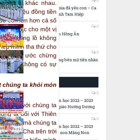
14/05/2026
0
 món nợ khác nhau.
Lời thiêng và Chúa đã yêu con – Ca
triệu triệu đồng tiền
đoàn HD. Đa Minh Tam Hiệp
 đó còn lớn hơn cả số
11/05/2026
0
tiền chuộc cho một vị
Ca khúc: 75 năm Hồng Ân
ố nợ khổng lồ không
phép mình tha thứ cho
06/05/2026
0
ợ quá ít, ước chừng
Video: Tiếng lòng bên mộ tiền nhân
ủa hắn. Không có sự
GIÁO DỤC MẦM NON
át chúng ta khỏi món
30/05/2023
0
Lễ Tổng kết năm học 2022 – 2023
ân đối với chúng ta
tại trường Mẫu giáo Hướng Dương
úng ta đối với Thiên
27/05/2023
0
khổng lồ mà chúng ta
Lễ Tổng kết năm học 2022 – 2023
 tại sao Cha trên trời
tại trường Mầm non Măng Non