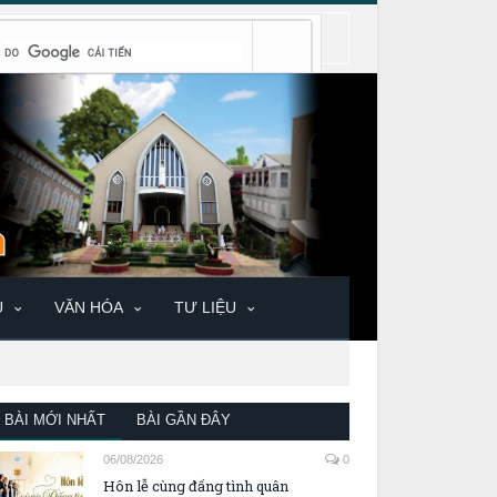
U
VĂN HÓA
TƯ LIỆU
BÀI MỚI NHẤT
BÀI GẦN ĐÂY
06/08/2026
0
Hôn lễ cùng đấng tình quân