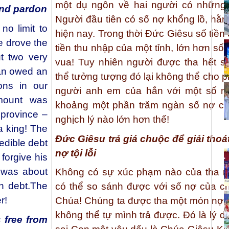
một dụ ngôn về hai người có những
and pardon
Người đầu tiên có số nợ khổng lồ, hằng 
no limit to
hiện nay. Trong thời Đức Giêsu số tiền
e drove the
tiền thu nhập của một tỉnh, lớn hơn số 
t two very
vua! Tuy nhiên người được tha hết s
man owed an
thể tưởng tượng đó lại không thể cho 
ons in our
người anh em của hắn với một số n
amount was
khoảng một phần trăm ngàn số nợ c
 province –
nghịch lý nào lớn hơn thế!
a king! The
Đức Giêsu trả giá chuộc để giải tho
edible debt
nợ tội lỗi
 forgive his
 was about
Không có sự xúc phạm nào của tha nh
n debt.The
có thể so sánh được với số nợ của ch
r!
Chúa! Chúng ta được tha một món nợ 
không thể tự mình trả được. Đó là lý do
 free from