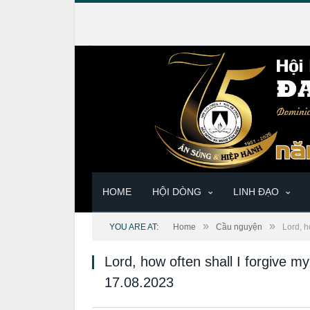
HOME
HỘI DÒNG
LINH ĐẠO
»
»
YOU ARE AT:
Home
Cầu nguyện
Lord, h
Lord, how often shall I forgive 
17.08.2023