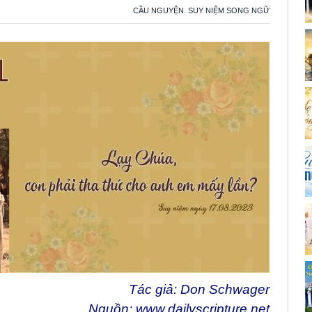
CẦU NGUYỆN
,
SUY NIỆM SONG NGỮ
Tác giả: Don Schwager
Nguồn:
www.dailyscripture.net