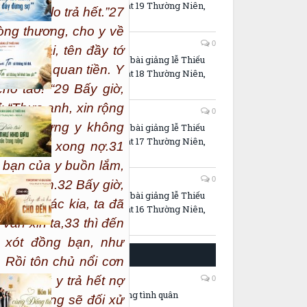
Nhi – Chúa Nhật 19 Thường Niên,
, tôi sẽ lo trả hết.”
27
Năm A
lòng thương, cho y về
30/07/2026
0
ến ngoài, tên đầy tớ
PowerPoint và bài giảng lễ Thiếu
ột trăm quan tiền. Y
Nhi – Chúa Nhật 18 Thường Niên,
Năm A
ho tao! “
29
Bấy giờ,
 “Thưa anh, xin rộng
23/07/2026
0
.”
30
Nhưng y không
PowerPoint và bài giảng lễ Thiếu
Nhi – Chúa Nhật 17 Thường Niên,
n khi trả xong nợ.
31
Năm A
 bạn của y buồn lắm,
16/07/2026
0
âu chuyện.
32
Bấy giờ,
PowerPoint và bài giảng lễ Thiếu
 tớ độc ác kia, ta đã
Nhi – Chúa Nhật 16 Thường Niên,
 van xin ta,
33
thì đến
Năm A
g xót đồng bạn, như
ĐỜI SỐNG THÁNH HIẾN
4
Rồi tôn chủ nổi cơn
đến ngày y trả hết nợ
06/08/2026
0
Hôn lễ cùng đấng tình quân
n trời cũng sẽ đối xử