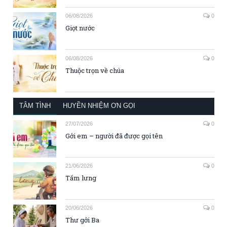
06/08/2026
0
Giọt nước
06/08/2026
0
Thuộc trọn về chúa
TÂM TÌNH
HUYỀN NHIỆM ƠN GỌI
27/07/2026
0
Gởi em – người đã được gọi tên
21/06/2026
0
Tấm lưng
20/06/2026
0
Thư gởi Ba