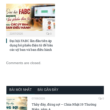
22/07/2026
0
Đại hội FABC lần đầu tiên áp
dụng bỏ phiếu điện tử để bầu
các uỷ ban và ban điều hành
Comments are closed.
BÀI MỚI NHẤT
BÀI GẦN ĐÂY
07/08/2026
0
Thầy đây, đừng sợ! – Chúa Nhật 19 Thường
Niên, năm A