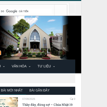
U
VĂN HÓA
TƯ LIỆU
BÀI MỚI NHẤT
BÀI GẦN ĐÂY
07/08/2026
0
Thầy đây, đừng sợ! – Chúa Nhật 19