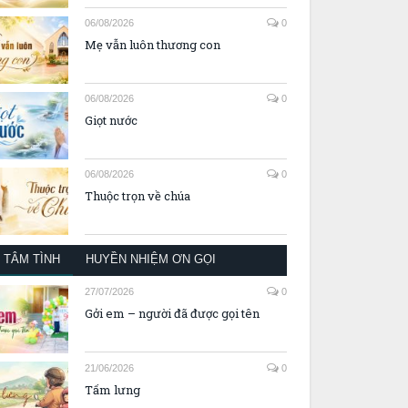
06/08/2026
0
Mẹ vẫn luôn thương con
06/08/2026
0
Giọt nước
06/08/2026
0
Thuộc trọn về chúa
TÂM TÌNH
HUYỀN NHIỆM ƠN GỌI
27/07/2026
0
Gởi em – người đã được gọi tên
21/06/2026
0
Tấm lưng