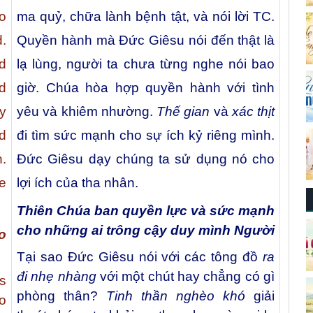
to
ma quỷ, chữa lành bệnh tật, và nói lời TC.
.
Quyền hành mà Đức Giêsu nói đến thật là
d
lạ lùng, người ta chưa từng nghe nói bao
d
giờ. Chúa hòa hợp quyền hành với tình
y
yêu và khiêm nhường.
Thế gian
và
xác thịt
d
đi tìm sức mạnh cho sự ích kỷ riêng mình.
n.
Đức Giêsu dạy chúng ta sử dụng nó cho
e
lợi ích của tha nhân.
Thiên Chúa ban quyền lực và sức mạnh
cho những ai trông cậy duy mình Người
o
Tại sao Đức Giêsu nói với các tông đồ
ra
đi nhẹ nhàng
với một chút hay chẳng có gì
s
phòng thân?
Tinh thần nghèo khó
giải
o