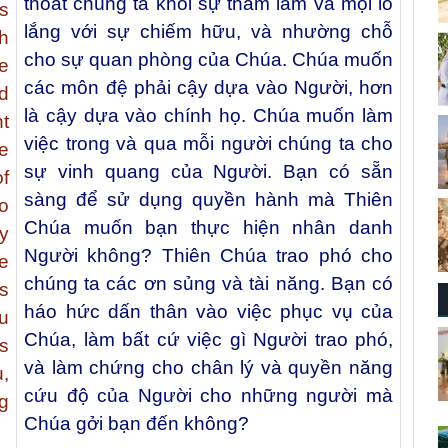
thoát chúng ta khỏi sự tham lam và mọi lo
s
lắng với sự chiếm hữu, và nhường chỗ
h
cho sự quan phòng của Chúa. Chúa muốn
e
các môn đệ phải cậy dựa vào Người, hơn
d
là cậy dựa vào chính họ. Chúa muốn làm
t
việc trong và qua mỗi người chúng ta cho
e
sự vinh quang của Người. Bạn có sẵn
of
sàng để sử dụng quyền hành mà Thiên
o
Chúa muốn bạn thực hiện nhân danh
y
Người không? Thiên Chúa trao phó cho
e
chúng ta các ơn sủng và tài năng. Bạn có
s
háo hức dấn thân vào việc phục vụ của
u
Chúa, làm bất cứ việc gì Người trao phó,
s
và làm chứng cho chân lý và quyền năng
u,
cứu độ của Người cho những người mà
g
Chúa gởi bạn đến không?