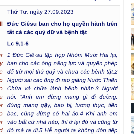
Thứ Tư, ngày 27.09.2023
l
Đức Giêsu ban cho họ quyền hành trên
tất cả các quỷ dữ và bệnh tật
Lc 9,1-6
r
1
Đức Giê-su tập họp Nhóm Mười Hai lại,
y
ban cho các ông năng lực và quyền phép
e
để trừ mọi thứ quỷ và chữa các bệnh tật.
2
o
Người sai các ông đi rao giảng Nước Thiên
o
Chúa và chữa lành bệnh nhân.
3
Người
e
nói: “Anh em đừng mang gì đi đường,
or
đừng mang gậy, bao bị, lương thực, tiền
o
bạc, cũng đừng có hai áo.
4
Khi anh em
r
vào bất cứ nhà nào, thì ở lại đó và cũng từ
d
đó mà ra đi.
5
Hễ người ta không đón tiếp