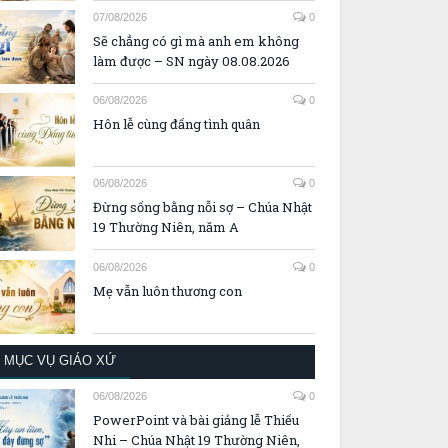
07/08/2026
0
Sẽ chẳng có gì mà anh em không
làm được – SN ngày 08.08.2026
06/08/2026
0
Hôn lễ cùng đấng tình quân
06/08/2026
0
Đừng sống bằng nỗi sợ – Chúa Nhật
19 Thường Niên, năm A
06/08/2026
0
Mẹ vẫn luôn thương con
MỤC VỤ GIÁO XỨ
06/08/2026
0
PowerPoint và bài giảng lễ Thiếu
Nhi – Chúa Nhật 19 Thường Niên,