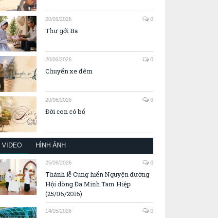
20/06/2026
0
Thư gởi Ba
20/06/2026
0
Chuyến xe đêm
20/06/2026
0
Đời con có bố
VIDEO
HÌNH ẢNH
25/06/2026
0
Thánh lễ Cung hiến Nguyện đường
Hội dòng Đa Minh Tam Hiệp
(25/06/2016)
14/05/2026
0