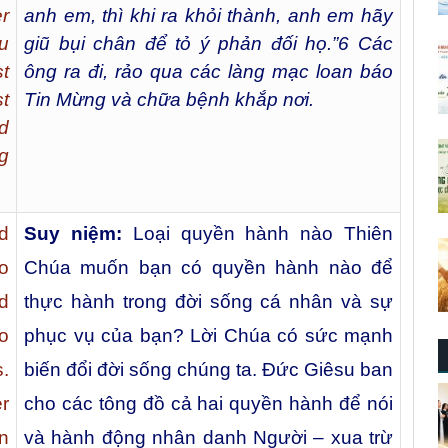
r
anh em, thì khi ra khỏi thành, anh em hãy
u
giũ bụi chân để tỏ ý phản đối họ.”
6
Các
t
ông ra đi, rảo qua các làng mạc loan báo
st
Tin Mừng và chữa bệnh khắp nơi.
d
ng
d
Suy niệm:
Loại quyền hành nào Thiên
o
Chúa muốn bạn có quyền hành nào để
d
thực hành trong đời sống cá nhân và sự
o
phục vụ của bạn? Lời Chúa có sức mạnh
.
biến đổi đời sống chúng ta. Đức Giêsu ban
r
cho các tông đồ cả hai quyền hành để nói
in
và hành động nhân danh Người – xua trừ