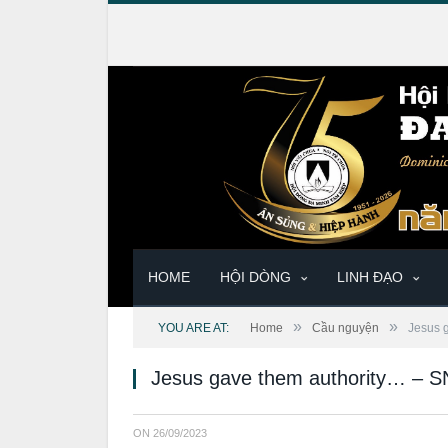
HOME
HỘI DÒNG
LINH ĐẠO
»
»
YOU ARE AT:
Home
Cầu nguyện
Jesus 
Jesus gave them authority… – S
ON
26/09/2023