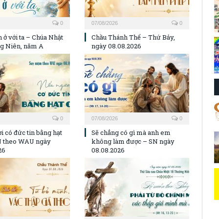
0
07/08/2026
0
 ở với ta – Chúa Nhật
Chầu Thánh Thể – Thứ Bảy,
g Niên, năm A
ngày 08.08.2026
0
07/08/2026
0
i có đức tin bằng hạt
Sẽ chẳng có gì mà anh em
N theo WAU ngày
không làm được – SN ngày
26
08.08.2026