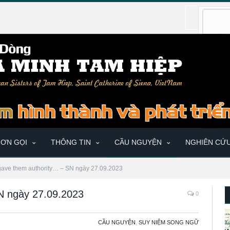
ƠN GỌI
THÔNG TIN
CẦU NGUYỆN
NGHIÊN CỨ
gave them authority… – SN ngày 27.09.2023
N ngày 27.09.2023
0
CẦU NGUYỆN
,
SUY NIỆM SONG NGỮ