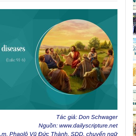
Tác giả: Don Schwager
Nguồn:
www.dailyscripture.net
Lm. Phaolô Vũ Đức Thành, SDD. chuyển ngữ