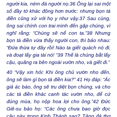
người kia, ném đá người nọ.
36
Ông lại sai một
số đầy tớ khác đông hơn trước: nhưng bọn tá
điền cũng xử với họ y như vậy.
37
Sau cùng,
ông sai chính con trai mình đến gặp chúng, vì
nghĩ rằng: “Chúng sẽ nể con ta.”
38
Nhưng
bọn tá điền vừa thấy người con, thì bảo nhau:
“Đứa thừa tự đây rồi! Nào ta giết quách nó đi,
và đoạt lấy gia tài nó! “
39
Thế là chúng bắt lấy
cậu, quăng ra bên ngoài vườn nho, và giết đi.”
40
“Vậy xin hỏi: Khi ông chủ vườn nho đến,
ông sẽ làm gì bọn tá điền kia?”
41
Họ đáp: “Ác
giả ác báo, ông sẽ tru diệt bọn chúng, và cho
các tá điền khác canh tác vườn nho, để cứ
đúng mùa, họ nộp hoa lợi cho ông.”
42
Đức
Giê-su bảo họ: “Các ông chưa bao giờ đọc
câu này trong Kinh Thánh sao? Tảng đá thợ