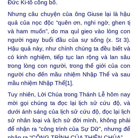
Đức Ki-tô công bố.
Nhưng câu chuyện của ông Giuse lại là hậu
quả của nọc độc “quên ơn, nghi ngờ, ghen tị
và ham muốn”, do ma quỉ gieo vào lòng con
người ngay buổi đầu của sự sống (x. St 3).
Hậu quả này, như chính chúng ta đều biết và
có kinh nghiệm, tiếp tục lan rộng và lan sâu
trong lòng con người, trong thế giới của con
người cho đến mầu nhiệm Nhập Thể và sau
mầu nhiệm Nhập Thể
[1]
.
Tuy nhiên, Lời Chúa trong Thánh Lễ hôm nay
mời gọi chúng ta đọc lại lịch sử cứu độ, và
dưới ánh sáng của lịch sử cứu độ, đọc lại lịch
sử nhân loại và lịch sử đời mình, không phải
để nhận ra “công trình của Sự Dữ”, nhưng để
nhận ra “CÔNG TRÌNH CỦA THIÊN CHÚA”.