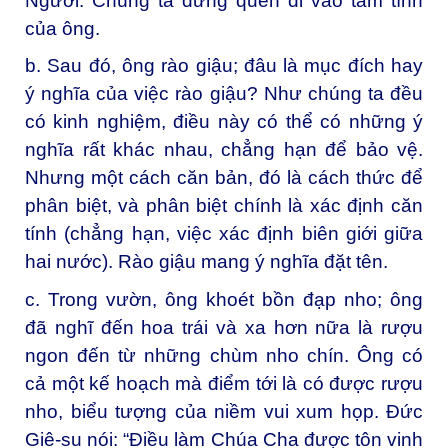
Người. Chúng ta đừng quên đi vào tâm tình
của ông.
b. Sau đó, ông rào giậu; đâu là mục đích hay
ý nghĩa của việc rào giậu? Như chúng ta đều
có kinh nghiệm, điều này có thể có những ý
nghĩa rất khác nhau, chẳng hạn để bảo vệ.
Nhưng một cách căn bản, đó là cách thức để
phân biệt, và phân biệt chính là xác định căn
tính (chẳng hạn, việc xác định biên giới giữa
hai nước). Rào giậu mang ý nghĩa đặt tên.
c.
Trong vườn, ông khoét bồn đạp nho; ông
đã nghĩ đến hoa trái và xa hơn nữa là rượu
ngon đến từ những chùm nho chín. Ông có
cả một kế hoạch mà điểm tới là có được rượu
nho, biểu tượng của niềm vui xum họp. Đức
Giê-su nói: “Điều làm Chúa Cha được tôn vinh