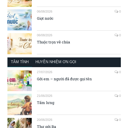
06/08/2026
0
Giọt nước
06/08/2026
0
Thuộc trọn về chúa
TÂM TÌNH
HUYỀN NHIỆM ƠN GỌI
27/07/2026
0
Gởi em – người đã được gọi tên
21/06/2026
0
Tấm lưng
20/06/2026
0
Thư gởi Ba