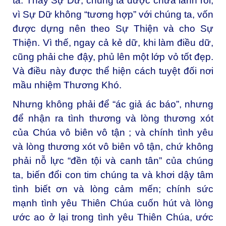
ta. Thấy Sự Dữ, chúng ta được chữa lành rồi,
vì Sự Dữ không “tương hợp” với chúng ta, vốn
được dựng nên theo Sự Thiện và cho Sự
Thiện. Vì thế, ngay cả kẻ dữ, khi làm điều dữ,
cũng phải che đậy, phủ lên một lớp vỏ tốt đẹp.
Và điều này được thể hiện cách tuyệt đối nơi
mầu nhiệm Thương Khó.
Nhưng không phải để “ác giả ác báo”, nhưng
để nhận ra tình thương và lòng thương xót
của Chúa vô biên vô tận ; và chính tình yêu
và lòng thương xót vô biên vô tận, chứ không
phải nỗ lực “đền tội và canh tân” của chúng
ta, biến đổi con tim chúng ta và khơi dậy tâm
tình biết ơn và lòng cảm mến; chính sức
mạnh tình yêu Thiên Chúa cuốn hút và lòng
ước ao ở lại trong tình yêu Thiên Chúa, ước