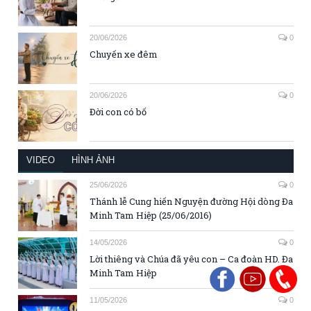
20/06/2026
0
Chuyến xe đêm
20/06/2026
0
Đời con có bố
VIDEO
HÌNH ẢNH
25/06/2026
0
Thánh lễ Cung hiến Nguyện đường Hội dòng Đa
Minh Tam Hiệp (25/06/2016)
14/05/2026
0
Lời thiêng và Chúa đã yêu con – Ca đoàn HD. Đa
Minh Tam Hiệp
11/05/2026
0