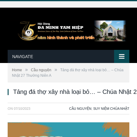
NAVIGATE
»
»
Home
Cầu nguyện
Tảng đá thợ xây nhà loại bỏ… – Chúa
Nhật 27 Thường Niên A
Tảng đá thợ xây nhà loại bỏ… – Chúa Nhật 
ON
07/10/2023
CẦU NGUYỆN
,
SUY NIỆM CHÚA NHẬT