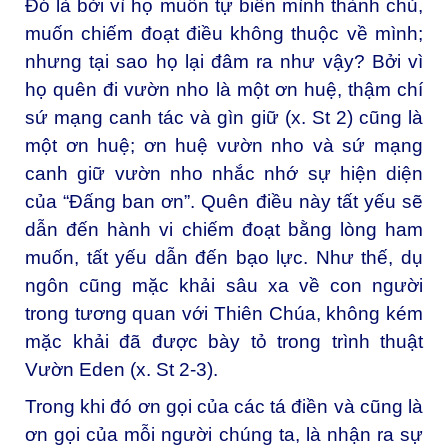
Đó là bởi vì họ muốn tự biến mình thành chủ,
muốn chiếm đoạt điều không thuộc về mình;
nhưng tại sao họ lại đâm ra như vậy? Bởi vì
họ quên đi vườn nho là một ơn huệ, thậm chí
sứ mạng canh tác và gìn giữ (x. St 2) cũng là
một ơn huệ; ơn huệ vườn nho và sứ mạng
canh giữ vườn nho nhắc nhớ sự hiện diện
của “Đấng ban ơn”. Quên điều này tất yếu sẽ
dẫn đến hành vi chiếm đoạt bằng lòng ham
muốn, tất yếu dẫn đến bạo lực. Như thế, dụ
ngôn cũng mặc khải sâu xa về con người
trong tương quan với Thiên Chúa, không kém
mặc khải đã được bày tỏ trong trình thuật
Vườn Eden (x. St 2-3).
Trong khi đó ơn gọi của các tá điền và cũng là
ơn gọi của mỗi người chúng ta, là nhận ra sự