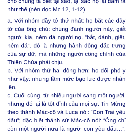
cho chúng ta biết tại sao, tại sao họ lại đâm ra
như thế (nên đọc Mc 12, 1-12).
a.
Với nhóm đầy tớ thứ nhất: họ bắt các đầy
tớ của ông chủ: chúng đánh người này, giết
người kia, ném đá người nọ. “bắt, đánh, giết,
ném đá”, đó là những hành động đặc trưng
của sự dữ, mà những người công chính của
Thiên Chúa phải chịu.
b. Với nhóm thứ hai đông hơn: họ đối phó y
như vậy; nhưng tầm mức bạo lực được nhân
lên.
c. Cuối cùng, từ nhiều người sang một người,
nhưng đó lại là tột đỉnh của mọi sự: Tin Mừng
theo thánh Mác-cô và Luca nói: “Con Trai yêu
dấu”; đặc biệt thánh sử Mác-cô nói: “Ông chỉ
còn một người nữa là người con yêu dấu…”;