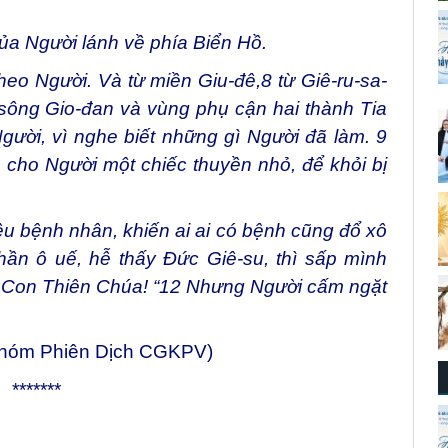
a Người lánh về phía Biển Hồ.
 theo Người. Và từ miền Giu-đê,
8
từ Giê-ru-sa-
 sông Gio-đan và vùng phụ cận hai thành Tia
 Người, vì nghe biết những gì Người đã làm.
9
cho Người một chiếc thuyền nhỏ, để khỏi bị
u bệnh nhân, khiến ai ai có bệnh cũng đổ xô
ần ô uế, hễ thấy Đức Giê-su, thì sấp mình
 Con Thiên Chúa! “
12
Nhưng Người cấm ngặt
Nhóm Phiên Dịch CGKPV)
*******