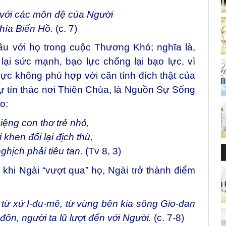
với các môn đệ của Người
phía Biển Hồ.
(c. 7)
ầu với họ trong cuộc Thương Khó; nghĩa là,
i sức mạnh, bạo lực chống lại bạo lực, vì
ực không phù hợp với căn tính đích thật của
ự tín thác nơi Thiên Chúa, là Nguồn Sự Sống
o:
ệng con thơ trẻ nhỏ,
 khen đối lại địch thù,
ghịch phải tiêu tan.
(Tv 8, 3)
 khi Ngài “vượt qua” họ, Ngài trở thành điểm
, từ xứ I-đu-mê, từ vùng bên kia sông Gio-đan
đôn, người ta lũ lượt đến với Người.
(c. 7-8)