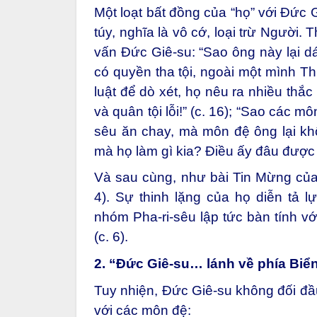
Một loạt bất đồng của “họ” với Đức G
túy, nghĩa là vô cớ, loại trừ Người. 
vấn Đức Giê-su: “Sao ông này lại d
có quyền tha tội, ngoài một mình Th
luật để dò xét, họ nêu ra nhiều thắ
và quân tội lỗi!” (c. 16); “Sao các 
sêu ăn chay, mà môn đệ ông lại khô
mà họ làm gì kia? Điều ấy đâu được 
Và sau cùng, như bài Tin Mừng của 
4). Sự thinh lặng của họ diễn tả l
nhóm Pha-ri-sêu lập tức bàn tính vớ
(c. 6).
2. “Đức Giê-su… lánh về phía Biể
Tuy nhiện, Đức Giê-su không đối đầ
với các môn đệ: