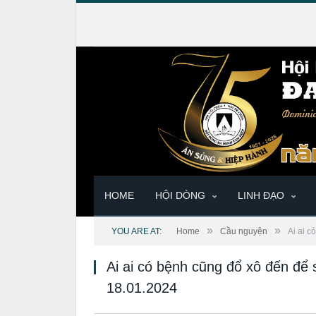
HOME
HỘI DÒNG
LINH ĐẠO
»
»
YOU ARE AT:
Home
Cầu nguyện
Ai ai 
Ai ai có bệnh cũng đổ xô đến để
18.01.2024