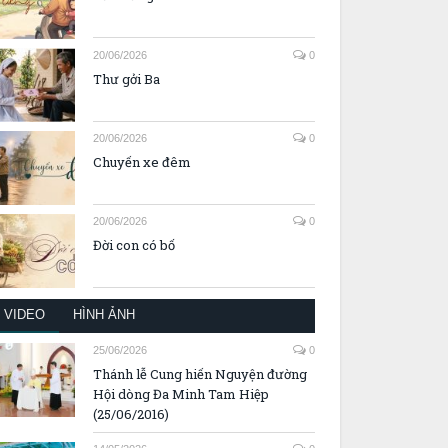
20/06/2026
0
Thư gởi Ba
20/06/2026
0
Chuyến xe đêm
20/06/2026
0
Đời con có bố
VIDEO
HÌNH ẢNH
25/06/2026
0
Thánh lễ Cung hiến Nguyện đường
Hội dòng Đa Minh Tam Hiệp
(25/06/2016)