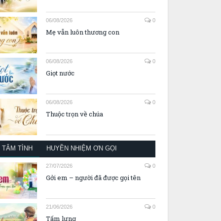
06/08/2026
0
Mẹ vẫn luôn thương con
06/08/2026
0
Giọt nước
06/08/2026
0
Thuộc trọn về chúa
TÂM TÌNH
HUYỀN NHIỆM ƠN GỌI
27/07/2026
0
Gởi em – người đã được gọi tên
21/06/2026
0
Tấm lưng