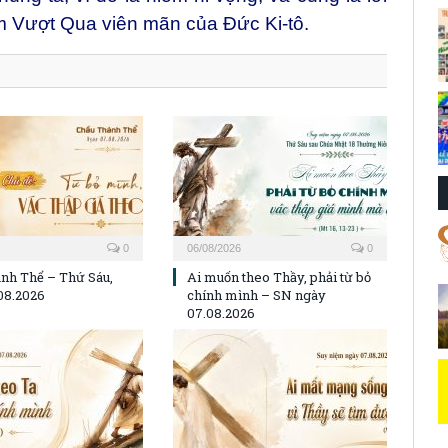
 Vượt Qua viên mãn của Đức Ki-tô.
0
06/08/2026
0
nh Thể – Thứ Sáu,
Ai muốn theo Thầy, phải từ bỏ
08.2026
chính mình – SN ngày
07.08.2026