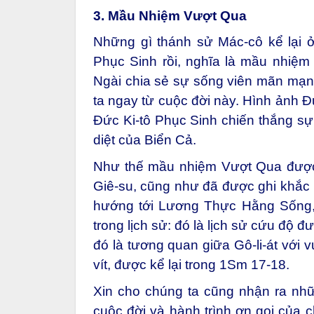
3. Mầu Nhiệm Vượt Qua
Những gì thánh sử Mác-cô kể lại 
Phục Sinh rồi, nghĩa là mầu nhiệm
Ngài chia sẻ sự sống viên mãn mạn
ta ngay từ cuộc đời này. Hình ảnh Đ
Đức Ki-tô Phục Sinh chiến thắng sự
diệt của Biển Cả.
Như thế mầu nhiệm Vượt Qua được 
Giê-su, cũng như đã được ghi khắc k
hướng tới Lương Thực Hằng Sống, h
trong lịch sử: đó là lịch sử cứu độ đ
đó là tương quan giữa Gô-li-át với 
vít, được kể lại trong 1Sm 17-18.
Xin cho chúng ta cũng nhận ra nh
cuộc đời và hành trình ơn gọi của ch