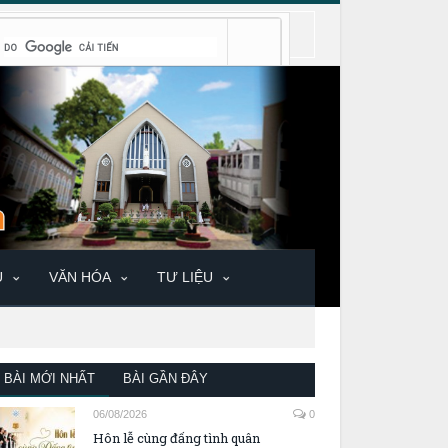
U
VĂN HÓA
TƯ LIỆU
BÀI MỚI NHẤT
BÀI GẦN ĐÂY
06/08/2026
0
Hôn lễ cùng đấng tình quân