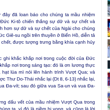
ở đây đã loan báo cho chúng ta mầu nhiệm
 Đức Ki-tô chiến thắng sự dữ và sự chết và
h hơn sự dữ và sự chết của Ngài cho chúng
ức Giê-su ngồi trên thuyền ở Biển Hồ, diễn tả
 chết, được tượng trưng bằng khía cạnh hủy
ghi khắc khắp nơi trong cuộc đời của Đức
hắp nơi trong sáng tạo: đó là ơn lương thực
ạt lúa mì nói lên hành trình Vượt Qua; và
ược Thư Do-Thái nhắc lại (Dt 8, 6-13) nhắc lại,
vua Đa-vít; sau đó giữa vua Sa-un và vua Đa-
ững dấu vết của mầu nhiệm Vượt Qua trong
úng ta, vì đó là niềm hi vọng, và cũng là lời