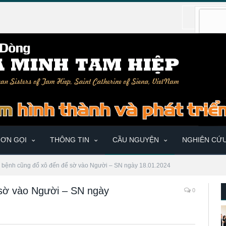
ƠN GỌI
THÔNG TIN
CẦU NGUYỆN
NGHIÊN CỨ
có bệnh cũng đổ xô đến để sờ vào Người – SN ngày 18.01.2024
 sờ vào Người – SN ngày
0