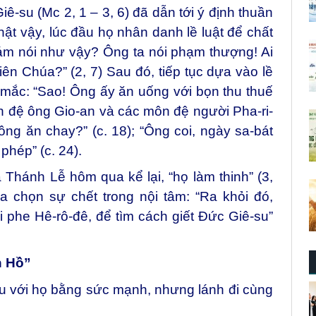
iê-su (Mc 2, 1 – 3, 6) đã dẫn tới ý định thuần
Thật vậy, lúc đầu họ nhân danh lề luật để chất
ám nói như vậy? Ông ta nói phạm thượng! Ai
iên Chúa?” (2, 7) Sau đó, tiếp tục dựa vào lề
c mắc: “Sao! Ông ấy ăn uống với bọn thu thuế
môn đệ ông Gio-an và các môn đệ người Pha-ri-
ng ăn chay?” (c. 18); “Ông coi, ngày sa-bát
phép” (c. 24).
Thánh Lễ hôm qua kể lại, “họ làm thinh” (3,
ựa chọn sự chết trong nội tâm: “Ra khỏi đó,
i phe Hê-rô-đê, để tìm cách giết Đức Giê-su”
n Hồ”
u với họ bằng sức mạnh, nhưng lánh đi cùng