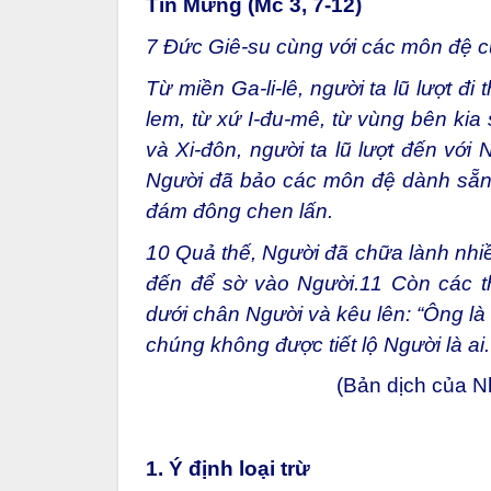
Tin Mừng (Mc 3, 7-12)
7
Đức Giê-su cùng với các môn đệ củ
Từ miền Ga-li-lê, người ta lũ lượt đi
lem, từ xứ I-đu-mê, từ vùng bên kia
và Xi-đôn, người ta lũ lượt đến với
Người đã bảo các môn đệ dành sẵn 
đám đông chen lấn.
10
Quả thế, Người đã chữa lành nhiề
đến để sờ vào Người.
11
Còn các th
dưới chân Người và kêu lên: “Ông là
chúng không được tiết lộ Người là ai.
(Bản dịch của 
1. Ý định loại trừ