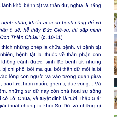
 lành khỏi bệnh tật và thần dữ, nghĩa là năng
:
 bệnh nhân, khiến ai ai có bệnh cũng đổ xô
ần ô uế, hễ thấy Đức Giê-su, thì sấp mình
à Con Thiên Chúa!”
(c. 10-11)
thích những phép lạ chữa bệnh, vì bệnh tật
hiên, bệnh tật lại thuộc về thân phận con
a, không tránh được: sinh lão bệnh tử; nhưng
bị chi phối bởi ma quỉ, bởi thần dữ mới là bi
 vào lòng con người và vào tương quan giữa
rừ, bạo lực, ham muốn, ghen tị, dục vọng… Và
hiệm, những sự dữ này còn phá hoại sự sống
 có Lời Chúa, và tuyệt đỉnh là “Lời Thập Giá”
giải thoát chúng ta khỏi Sự Dữ và những gì