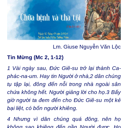
Lm. Giuse Nguyễn Văn Lộc
Tin Mừng (Mc 2, 1-12)
1
Vài ngày sau, Đức Giê-su trở lại thành Ca-
phác-na-um. Hay tin Người ở nhà,
2
dân chúng
tụ tập lại, đông đến nỗi trong nhà ngoài sân
chứa không hết. Người giảng lời cho họ.
3
Bấy
giờ người ta đem đến cho Đức Giê-su một kẻ
bại liệt, có bốn người khiêng.
4
Nhưng vì dân chúng quá đông, nên họ
không sao khiêng đến gần Người được. Họ