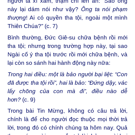
người ta xì xầm, thậm chí lên án: “Sao ông
này lại dám nói như vậy?
Ông ta nói phạm
thượng
! Ai có quyền tha tội, ngoài một mình
Thiên Chúa?” (c. 7)
Bình thường, Đức Giê-su chữa bệnh rồi mới
tha tội; nhưng trong trường hợp này, tại sao
Ngài cố ý tha tội trước rồi mới chữa bệnh, và
lại còn so sánh hai hành động này nữa:
Trong hai điều: một là bảo người bại liệt: “Con
đã được tha tội rồi”, hai là bảo: “Đứng dậy, vác
lấy chõng của con mà đi”, điều nào dễ
hơn?
(c. 9)
Trong bài Tin Mừng, không có câu trả lời,
chính là để cho người đọc thuộc mọi thời trả
lời, trong đó có chính chúng ta hôm nay. Quả