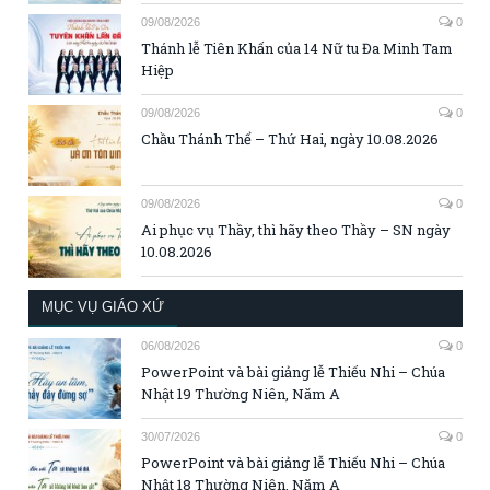
09/08/2026
0
Thánh lễ Tiên Khấn của 14 Nữ tu Đa Minh Tam
Hiệp
09/08/2026
0
Chầu Thánh Thể – Thứ Hai, ngày 10.08.2026
09/08/2026
0
Ai phục vụ Thầy, thì hãy theo Thầy – SN ngày
10.08.2026
MỤC VỤ GIÁO XỨ
06/08/2026
0
PowerPoint và bài giảng lễ Thiếu Nhi – Chúa
Nhật 19 Thường Niên, Năm A
30/07/2026
0
PowerPoint và bài giảng lễ Thiếu Nhi – Chúa
Nhật 18 Thường Niên, Năm A