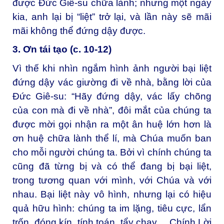
được Đức Giê-su chữa lành; nhưng một ngày
kia, anh lại bị “liệt” trở lại, và lần này sẽ mãi
mãi không thể đứng dậy được.
3. Ơn tái tạo (c. 10-12)
Vì thế khi nhìn ngắm hình ảnh người bại liệt
đứng dậy vác giường đi về nhà, bằng lời của
Đức Giê-su: “Hãy đứng dậy, vác lấy chõng
của con mà đi về nhà”, đôi mắt của chúng ta
được mời gọi nhận ra một ân huệ lớn hơn là
ơn huệ chữa lành thể lí, mà Chúa muốn ban
cho mỗi người chúng ta. Bởi vì chính chúng ta
cũng đã từng bị và có thể đang bị bại liệt,
trong tương quan với mình, với Chúa và với
nhau. Bại liệt này vô hình, nhưng lại có hiệu
quả hữu hình: chúng ta im lặng, tiêu cực, lẩn
trốn, đóng kín, tính toán, tẩy chay… Chính Lời