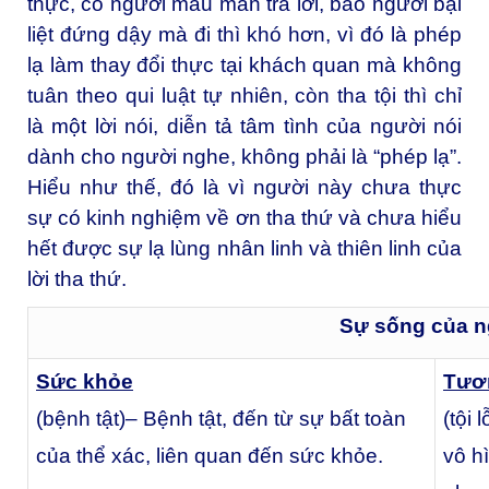
thực, có người mau mắn trả lời, bảo người bại
liệt đứng dậy mà đi thì khó hơn, vì đó là phép
lạ làm thay đổi thực tại khách quan mà không
tuân theo qui luật tự nhiên, còn tha tội thì chỉ
là một lời nói, diễn tả tâm tình của người nói
dành cho người nghe, không phải là “phép lạ”.
Hiểu như thế, đó là vì người này chưa thực
sự có kinh nghiệm về ơn tha thứ và chưa hiểu
hết được sự lạ lùng nhân linh và thiên linh của
lời tha thứ.
Sự sống của 
Sức khỏe
Tươ
(bệnh tật)
– Bệnh tật, đến từ sự bất toàn
(tội l
của thể xác, liên quan đến sức khỏe.
vô h