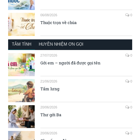
06/08/2026
0
Thuộc trọn về chúa
TÂM TÌNH
HUYỀN NHIỆM ƠN GỌI
27/07/2026
0
Gởi em – người đã được gọi tên
21/06/2026
0
Tấm lưng
20/06/2026
0
Thư gởi Ba
20/06/2026
0