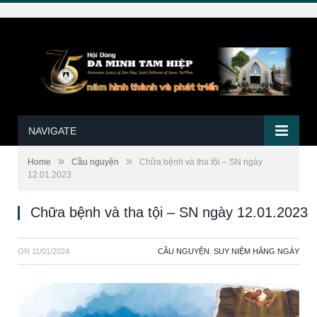
NAVIGATE
»
»
Home
Cầu nguyện
Chữa bệnh và tha tội – SN ngày
12.01.2023
Chữa bệnh và tha tội – SN ngày 12.01.2023
ON
11/01/2024
CẦU NGUYỆN
,
SUY NIỆM HẰNG NGÀY