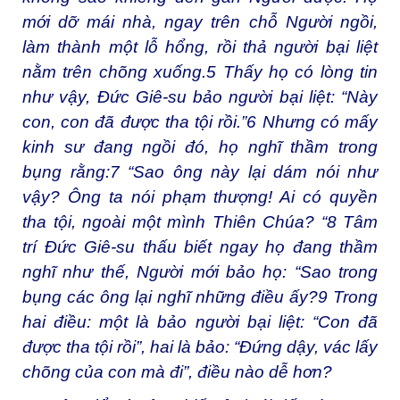
mới dỡ mái nhà, ngay trên chỗ Người ngồi,
làm thành một lỗ hổng, rồi thả người bại liệt
nằm trên chõng xuống.
5
Thấy họ có lòng tin
như vậy, Đức Giê-su bảo người bại liệt: “Này
con, con đã được tha tội rồi.”
6
Nhưng có mấy
kinh sư đang ngồi đó, họ nghĩ thầm trong
bụng rằng:
7
“Sao ông này lại dám nói như
vậy? Ông ta nói phạm thượng! Ai có quyền
tha tội, ngoài một mình Thiên Chúa? “
8
Tâm
trí Đức Giê-su thấu biết ngay họ đang thầm
nghĩ như thế, Người mới bảo họ: “Sao trong
bụng các ông lại nghĩ những điều ấy?
9
Trong
hai điều: một là bảo người bại liệt: “Con đã
được tha tội rồi”, hai là bảo: “Đứng dậy, vác lấy
chõng của con mà đi”, điều nào dễ hơn?