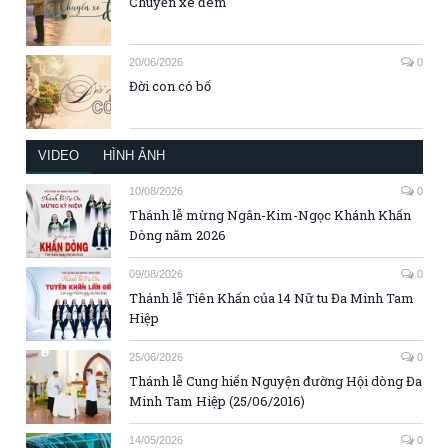
Chuyến xe đêm
20/06/2026
0
Đời con có bố
VIDEO
HÌNH ẢNH
10/08/2026
0
Thánh lễ mừng Ngân-Kim-Ngọc Khánh Khấn
Dòng năm 2026
09/08/2026
0
Thánh lễ Tiên Khấn của 14 Nữ tu Đa Minh Tam
Hiệp
25/06/2026
0
Thánh lễ Cung hiến Nguyện đường Hội dòng Đa
Minh Tam Hiệp (25/06/2016)
14/05/2026
0