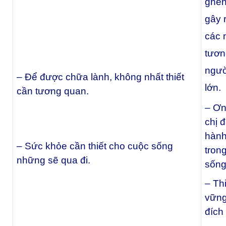
ghen
gây 
các 
tươn
ngườ
– Để được chữa lành, không nhất thiết
lớn.
cần tương quan.
– Ơn 
chị 
hành 
– Sức khỏe cần thiết cho cuộc sống
tron
những sẽ qua đi.
sống
– Th
vững
đích 