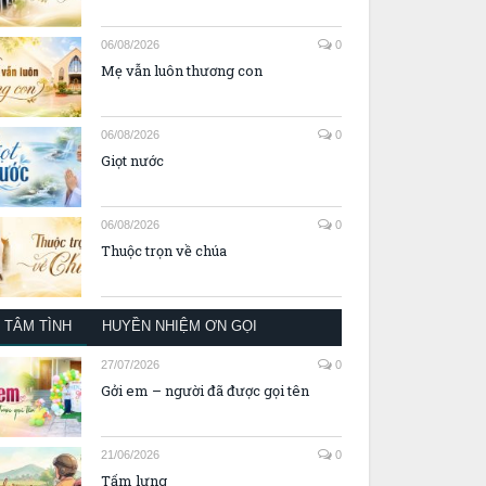
06/08/2026
0
Mẹ vẫn luôn thương con
06/08/2026
0
Giọt nước
06/08/2026
0
Thuộc trọn về chúa
TÂM TÌNH
HUYỀN NHIỆM ƠN GỌI
27/07/2026
0
Gởi em – người đã được gọi tên
21/06/2026
0
Tấm lưng