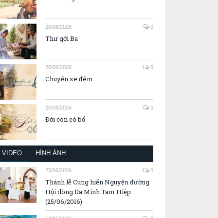
20/06/2026
0
Thư gởi Ba
20/06/2026
0
Chuyến xe đêm
20/06/2026
0
Đời con có bố
VIDEO
HÌNH ẢNH
25/06/2026
0
Thánh lễ Cung hiến Nguyện đường
Hội dòng Đa Minh Tam Hiệp
(25/06/2016)