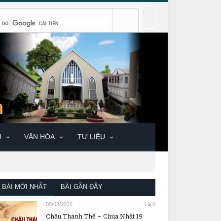
U
VĂN HÓA
TƯ LIỆU
BÀI MỚI NHẤT
BÀI GẦN ĐÂY
08/08/2026
0
Chầu Thánh Thể – Chúa Nhật 19