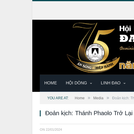
HOME
HỘI DÒNG
LINH ĐẠO
»
»
YOU ARE AT:
Home
Media
Đoản kịch: T
Đoản kịch: Thánh Phaolo Trở Lại
ON
22/01/2024