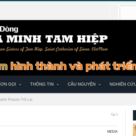
ƠN GỌI
THÔNG TIN
CẦU NGUYỆN
NGHIÊN CỨ
hánh Phaolo Trở Lại
0
MEDIA