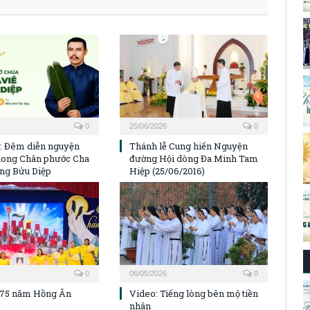
0
25/06/2026
0
p: Đêm diễn nguyện
Thánh lễ Cung hiến Nguyện
hong Chân phước Cha
đường Hội dòng Đa Minh Tam
ng Bửu Diệp
Hiệp (25/06/2016)
0
06/05/2026
0
 75 năm Hồng Ân
Video: Tiếng lòng bên mộ tiền
nhân