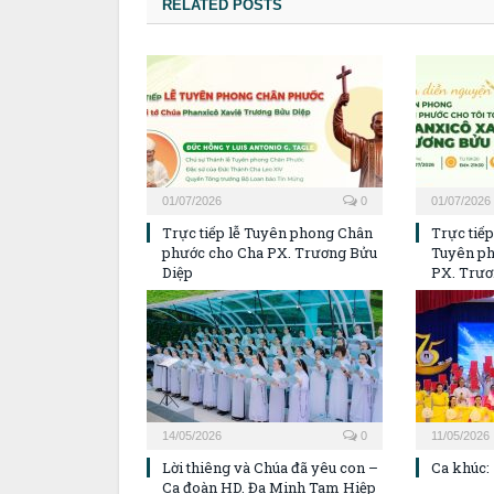
RELATED POSTS
01/07/2026
0
01/07/2026
Trực tiếp lễ Tuyên phong Chân
Trực tiế
phước cho Cha PX. Trương Bửu
Tuyên p
Diệp
PX. Trươ
14/05/2026
0
11/05/2026
Lời thiêng và Chúa đã yêu con –
Ca khúc:
Ca đoàn HD. Đa Minh Tam Hiệp