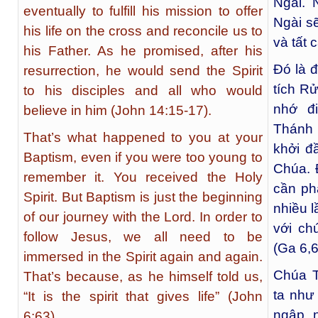
Ngài. 
eventually to fulfill his mission to offer
Ngài s
his life on the cross and reconcile us to
và tất 
his Father. As he promised, after his
Đó là đ
resurrection, he would send the Spirit
tích Rử
to his disciples and all who would
nhớ đ
believe in him (John 14:15-17).
Thánh 
That’s what happened to you at your
khởi đ
Baptism, even if you were too young to
Chúa. 
remember it. You received the Holy
cần ph
Spirit. But Baptism is just the beginning
nhiều l
of our journey with the Lord. In order to
với ch
follow Jesus, we all need to be
(Ga 6,6
immersed in the Spirit again and again.
Chúa T
That’s because, as he himself told us,
ta như
“It is the spirit that gives life” (John
ngập n
6:63).