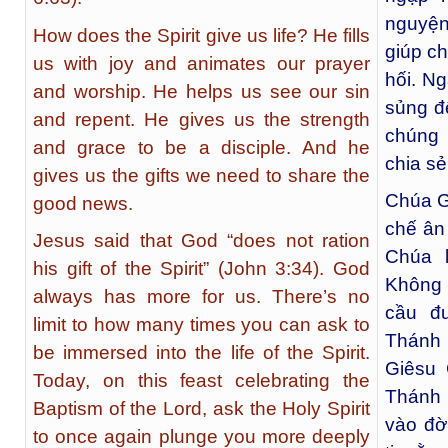
nguyện
How does the Spirit give us life? He fills
giúp ch
us with joy and animates our prayer
hối. N
and worship. He helps us see our sin
sủng đ
and repent. He gives us the strength
chúng 
and grace to be a disciple. And he
chia sẻ
gives us the gifts we need to share the
Chúa G
good news.
chế ân
Jesus said that God “does not ration
Chúa 
his gift of the Spirit” (John 3:34). God
Không 
always has more for us. There’s no
cầu đ
limit to how many times you can ask to
Thánh 
be immersed into the life of the Spirit.
Giêsu 
Today, on this feast celebrating the
Thánh 
Baptism of the Lord, ask the Holy Spirit
vào đờ
to once again plunge you more deeply