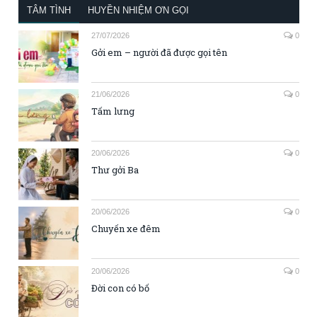
TÂM TÌNH
HUYỀN NHIỆM ƠN GỌI
27/07/2026
0
Gởi em – người đã được gọi tên
21/06/2026
0
Tấm lưng
20/06/2026
0
Thư gởi Ba
20/06/2026
0
Chuyến xe đêm
20/06/2026
0
Đời con có bố