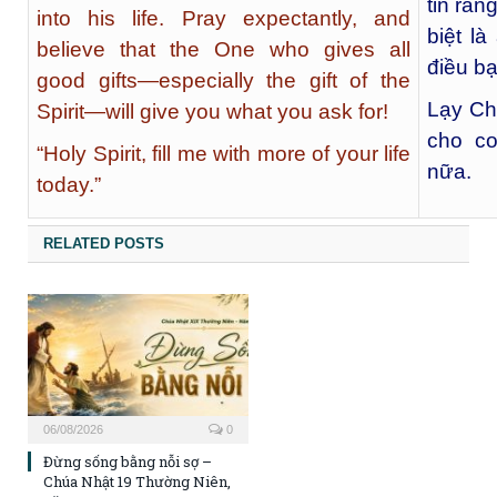
tin rằn
into his life. Pray expectantly, and
biệt l
believe that the One who gives all
điều bạ
good gifts—especially the gift of the
Lạy Ch
Spirit—will give you what you ask for!
cho c
“Holy Spirit, fill me with more of your life
nữa.
today.”
RELATED POSTS
06/08/2026
0
Đừng sống bằng nỗi sợ –
Chúa Nhật 19 Thường Niên,