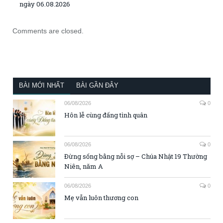
ngày 06.08.2026
Comments are closed.
BÀI MỚI NHẤT
BÀI GẦN ĐÂY
06/08/2026
0
Hôn lễ cùng đấng tình quân
06/08/2026
0
Đừng sống bằng nỗi sợ – Chúa Nhật 19 Thường
Niên, năm A
06/08/2026
0
Mẹ vẫn luôn thương con