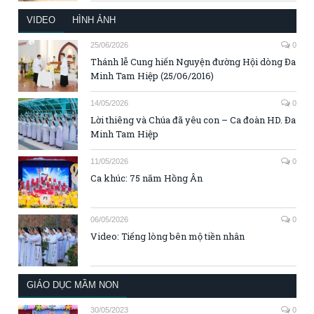
VIDEO
HÌNH ẢNH
25/06/2026
0
Thánh lễ Cung hiến Nguyện đường Hội dòng Đa
Minh Tam Hiệp (25/06/2016)
14/05/2026
0
Lời thiêng và Chúa đã yêu con – Ca đoàn HD. Đa
Minh Tam Hiệp
11/05/2026
0
Ca khúc: 75 năm Hồng Ân
06/05/2026
0
Video: Tiếng lòng bên mộ tiền nhân
GIÁO DỤC MẦM NON
30/05/2023
0