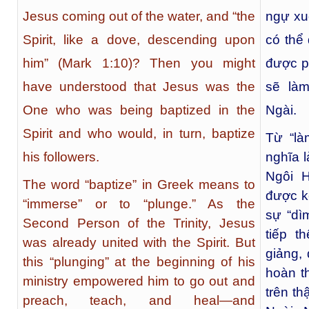
Jesus coming out of the water, and “the
ngự xu
Spirit, like a dove, descending upon
có thể
him” (Mark 1:10)? Then you might
được p
have understood that Jesus was the
sẽ là
One who was being baptized in the
Ngài.
Spirit and who would, in turn, baptize
Từ “là
nghĩa 
his followers.
Ngôi H
The word “baptize” in Greek means to
được k
“immerse” or to “plunge.” As the
sự “dì
Second Person of the Trinity, Jesus
tiếp t
was already united with the Spirit. But
giảng,
this “plunging” at the beginning of his
hoàn t
ministry empowered him to go out and
trên th
preach, teach, and heal—and