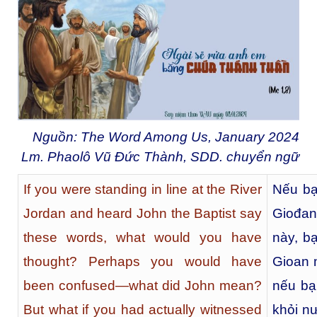
Nguồn: The Word Among Us, January 2024
Lm. Phaolô Vũ Đức Thành, SDD. chuyển ngữ
If you were standing in line at the River
Nếu bạ
Jordan and heard John the Baptist say
Giođan
these words, what would you have
này, bạ
thought? Perhaps you would have
Gioan 
been confused—what did John mean?
nếu bạ
But what if you had actually witnessed
khỏi n