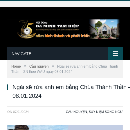
NAVIGATE
»
»
Home
Cầu nguyện
Ngài sẽ rửa anh em bằng Chúa Thánh
Thần – SN theo WAU ngày 08.01.2024
Ngài sẽ rửa anh em bằng Chúa Thánh Thần
08.01.2024
ON
07/01/2024
CẦU NGUYỆN
,
SUY NIỆM SONG NGỮ