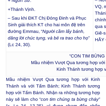
+ Ngôn Sứ.
VQ, m
+Thánh Vịnh.
Thánh
– Sau khi ĐKT Chị Đóng Đinh và Phục
chín
Sinh giải thích KT cho hai môn đệ trên
qua s
đường Emmau, “
Người cầm lấy bánh,
Giê-
dâng lời chúc tụng, và bẻ ra trao cho họ
”
HÃY 
(Lc 24, 30).
“CON TIM BỪNG
Mầu nhiệm Vượt Qua tương hợp với
Kinh Thánh tương hợp 
Mầu nhiệm Vượt Qua tương hợp với Kinh
Thánh và với Tấm Bánh; Kinh Thánh tương
hợp với Tấm Bánh. Nhận ra những tương hợp
này sẽ làm cho “
con tim chúng ta bừng cháy
”
(x. Lc 24, 13-35), vì đụng chạm đến chốn