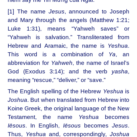
[1]
The name
Jesus
, announced to Joseph
and Mary through the angels (
Matthew 1:21
;
Luke 1:31
), means “Yahweh saves” or
“Yahweh is salvation.” Transliterated from
Hebrew and Aramaic, the name is
Yeshua
.
This word is a combination of
Ya
, an
abbreviation for
Yahweh
, the name of Israel’s
God (
Exodus 3:14
); and the verb
yasha
,
meaning “rescue,” “deliver,” or “save.”
The English spelling of the Hebrew
Yeshua
is
Joshua
. But when translated from Hebrew into
Koine Greek
, the original language of the New
Testament, the name
Yeshua
becomes
Iēsous
. In English,
Iēsous
becomes
Jesus
.
Thus,
Yeshua
and, correspondingly,
Joshua