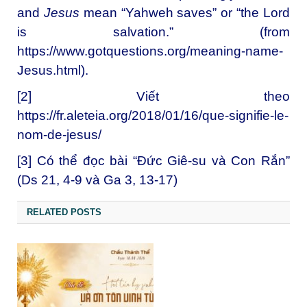
and
Jesus
mean “Yahweh saves” or “the Lord
is salvation.” (from
https://www.gotquestions.org/meaning-name-
Jesus.html).
[2]
Viết theo
https://fr.aleteia.org/2018/01/16/que-signifie-le-
nom-de-jesus/
[3]
Có thể đọc bài “Đức Giê-su và Con Rắn”
(Ds 21, 4-9 và Ga 3, 13-17)
RELATED POSTS