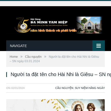
NAVIGATE
»
»
Home
Cầu nguyện
Người ta đặt tên cho Hài Nhi là Giêsu
– SN ngày 03.01.2024
Người ta đặt tên cho Hài Nhi là Giêsu – SN 
ON
02/01/2024
CẦU NGUYỆN
,
SUY NIỆM HẰNG NGÀY