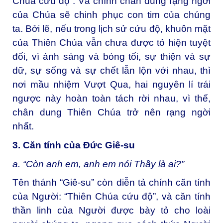
Chúa cứu độ”. Và chính chân dung rạng ngời
của Chúa sẽ chinh phục con tim của chúng
ta. Bởi lẽ, nếu trong lịch sử cứu độ, khuôn mặt
của Thiên Chúa vẫn chưa được tỏ hiện tuyệt
đối, vì ánh sáng và bóng tối, sự thiện và sự
dữ, sự sống và sự chết lẫn lộn với nhau, thì
nơi mầu nhiệm Vượt Qua, hai nguyên lí trái
ngược này hoàn toàn tách rời nhau, vì thế,
chân dung Thiên Chúa trở nên rạng ngời
nhất.
3. Căn tính của Đức Giê-su
a. “Còn anh em, anh em nói Thầy là ai?”
Tên thánh “Giê-su” còn diễn tả chính căn tính
của Người: “Thiên Chúa cứu độ”, và căn tính
thần linh của Người được bày tỏ cho loài