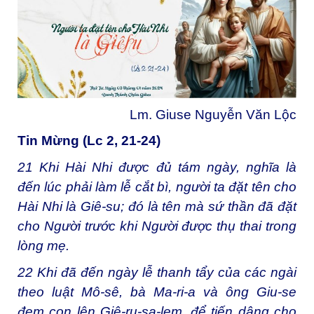
Lm. Giuse Nguyễn Văn Lộc
Tin Mừng (Lc 2, 21-24)
21
Khi Hài Nhi được đủ tám ngày, nghĩa là
đến lúc phải làm lễ cắt bì, người ta đặt tên cho
Hài Nhi là Giê-su; đó là tên mà sứ thần đã đặt
cho Người trước khi Người được thụ thai trong
lòng mẹ.
22
Khi đã đến ngày lễ thanh tẩy của các ngài
theo luật Mô-sê, bà Ma-ri-a và ông Giu-se
đem con lên Giê-ru-sa-lem, để tiến dâng cho