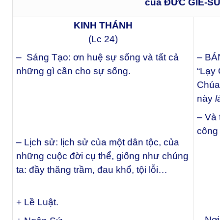
của ĐỨC GIÊ-SU
KINH THÁNH
(Lc 24)
– Sáng Tạo: ơn huệ sự sống và tất cả
– BÁN
những gì cần cho sự sống.
“Lạy 
Chúa
này
l
– Và 
công
– Lịch sử: lịch sử của một dân tộc, của
những cuộc đời cụ thể, giống như chúng
ta: đầy thăng trầm, đau khổ, tội lỗi…
+ Lề Luật.
– Nơi