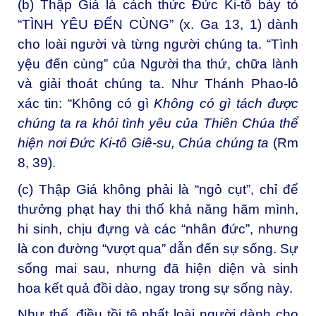
(b) Thập Giá là cách thức Đức Ki-tô bày tỏ
“TÌNH YÊU ĐẾN CÙNG” (x. Ga 13, 1) dành
cho loài người và từng người chúng ta. “Tình
yệu đến cùng” của Người tha thứ, chữa lành
và giải thoát chúng ta. Như Thánh Phao-lô
xác tin: “Không có gì
Không có gì tách được
chúng ta ra khỏi tình yêu của Thiên Chúa thể
hiện nơi Đức Ki-tô Giê-su, Chúa chúng ta
(Rm
8, 39).
(c) Thập Giá không phải là “ngỏ cụt”, chỉ để
thưởng phạt hay thi thố khả năng hãm mình,
hi sinh, chịu đựng và các “nhân đức”, nhưng
là con đường “vượt qua” dẫn đến sự sống. Sự
sống mai sau, nhưng đã hiện diện và sinh
hoa kết quả đồi dào, ngay trong sự sống này.
Như thế, điều tồi tệ nhất loài người dành cho