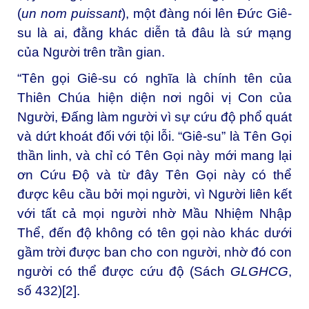
(
un nom puissant
), một đàng nói lên Đức Giê-
su là ai, đằng khác diễn tả đâu là sứ mạng
của Người trên trần gian.
“Tên gọi Giê-su có nghĩa là chính tên của
Thiên Chúa hiện diện nơi ngôi vị Con của
Người, Đấng làm người vì sự cứu độ phổ quát
và dứt khoát đối với tội lỗi. “Giê-su” là Tên Gọi
thần linh, và chỉ có Tên Gọi này mới mang lại
ơn Cứu Độ và từ đây Tên Gọi này có thể
được kêu cầu bởi mọi người, vì Người liên kết
với tất cả mọi người nhờ Mầu Nhiệm Nhập
Thể, đến độ không có tên gọi nào khác dưới
gầm trời được ban cho con người, nhờ đó con
người có thể được cứu độ (Sách
GLGHCG
,
số 432)
[2]
.