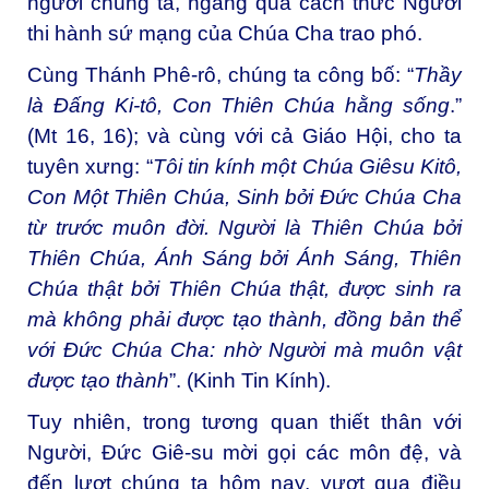
người chúng ta, ngang qua cách thức Người
thi hành sứ mạng của Chúa Cha trao phó.
Cùng Thánh Phê-rô, chúng ta công bố: “
Thầy
là Đấng Ki-tô, Con Thiên Chúa hằng sống
.”
(Mt 16, 16); và cùng với cả Giáo Hội, cho ta
tuyên xưng: “
Tôi tin kính một Chúa Giêsu Kitô,
Con Một Thiên Chúa, Sinh bởi Đức Chúa Cha
từ trước muôn đời. Người là Thiên Chúa bởi
Thiên Chúa, Ánh Sáng bởi Ánh Sáng, Thiên
Chúa thật bởi Thiên Chúa thật, được sinh ra
mà không phải được tạo thành, đồng bản thể
với Đức Chúa Cha: nhờ Người mà muôn vật
được tạo thành
”. (Kinh Tin Kính).
Tuy nhiên, trong tương quan thiết thân với
Người, Đức Giê-su mời gọi các môn đệ, và
đến lượt chúng ta hôm nay, vượt qua điều