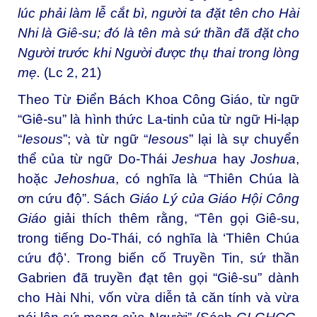
lúc phải làm lễ cắt bì, người ta đặt tên cho Hài
Nhi là Giê-su; đó là tên mà sứ thần đã đặt cho
Người trước khi Người được thụ thai trong lòng
mẹ.
(Lc 2, 21)
Theo Từ Điển Bách Khoa Công Giáo, từ ngữ
“Giê-su” là hình thức La-tinh của từ ngữ Hi-lạp
“
Iesous
”; và từ ngữ “
Iesous
” lại là sự chuyển
thể của từ ngữ Do-Thái
Jeshua
hay
Joshua
,
hoặc
Jehoshua
, có nghĩa là “Thiên Chúa là
ơn cứu độ”. Sách
Giáo Lý của Giáo Hội Công
Giáo
giải thích thêm rằng, “Tên gọi Giê-su,
trong tiếng Do-Thái, có nghĩa là ‘Thiên Chúa
cứu độ’. Trong biến cố Truyền Tin, sứ thần
Gabrien đã truyền đạt tên gọi “Giê-su” dành
cho Hài Nhi, vốn vừa diễn tả căn tính và vừa