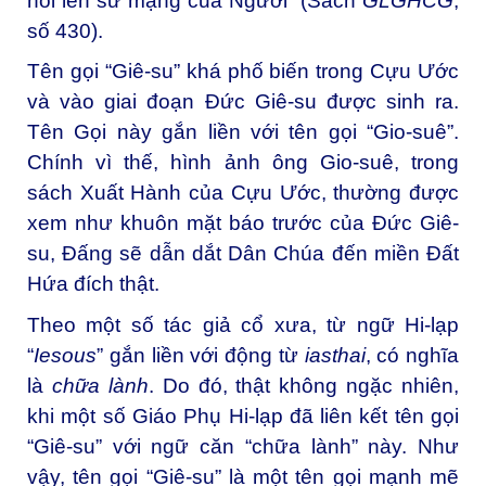
nói lên sứ mạng của Người” (Sách
GLGHCG
,
số 430).
Tên gọi “Giê-su” khá phố biến trong Cựu Ước
và vào giai đoạn Đức Giê-su được sinh ra.
Tên Gọi này gắn liền với tên gọi “Gio-suê”.
Chính vì thế, hình ảnh ông Gio-suê, trong
sách Xuất Hành của Cựu Ước, thường được
xem như khuôn mặt báo trước của Đức Giê-
su, Đấng sẽ dẫn dắt Dân Chúa đến miền Đất
Hứa đích thật.
Theo một số tác giả cổ xưa, từ ngữ Hi-lạp
“
Iesous
” gắn liền với động từ
iasthai
, có nghĩa
là
chữa lành
. Do đó, thật không ngặc nhiên,
khi một số Giáo Phụ Hi-lạp đã liên kết tên gọi
“Giê-su” với ngữ căn “chữa lành” này. Như
vậy, tên gọi “Giê-su” là một tên gọi mạnh mẽ