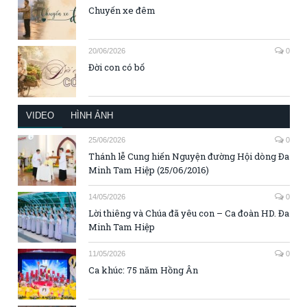
Chuyến xe đêm
20/06/2026
0
Đời con có bố
VIDEO
HÌNH ẢNH
25/06/2026
0
Thánh lễ Cung hiến Nguyện đường Hội dòng Đa
Minh Tam Hiệp (25/06/2016)
14/05/2026
0
Lời thiêng và Chúa đã yêu con – Ca đoàn HD. Đa
Minh Tam Hiệp
11/05/2026
0
Ca khúc: 75 năm Hồng Ân