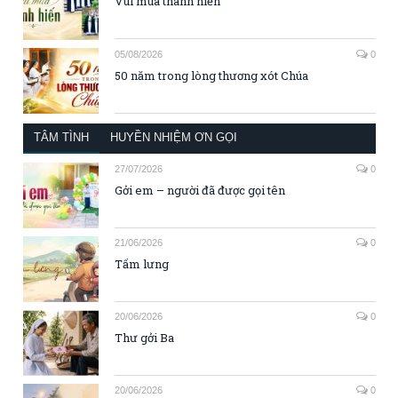
Vui mùa thánh hiến
05/08/2026
0
50 năm trong lòng thương xót Chúa
TÂM TÌNH
HUYỀN NHIỆM ƠN GỌI
27/07/2026
0
Gởi em – người đã được gọi tên
21/06/2026
0
Tấm lưng
20/06/2026
0
Thư gởi Ba
20/06/2026
0