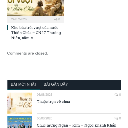
24/07/2026
0
Kho báu trổi vượt của nước
Thiên Chúa – CN 17 Thường
Niên, năm A
Comments are closed.
BÀI MỚI NHẤT
BÀI GẦN ĐÂY
06/08/2026
0
Thuộc trọn về chúa
06/08/2026
0
Chúc mừng Ngân – Kim – Ngọc khánh Khấn