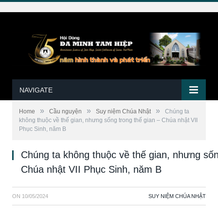
NAVIGATE
»
»
»
Home
Cầu nguyện
Suy niệm Chúa Nhật
Chúng ta
không thuộc về thế gian, nhưng sống trong thế gian – Chúa nhật VII
Phục Sinh, năm B
Chúng ta không thuộc về thế gian, nhưng sốn
Chúa nhật VII Phục Sinh, năm B
ON
10/05/2024
SUY NIỆM CHÚA NHẬT