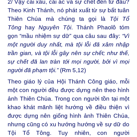
2/ Vậy cái xấu, cái ác và sự chết đến từ đâu?
Theo Kinh Thánh, nó phát xuất từ sự bất tuân
Thiên Chúa mà chúng ta gọi là
Tội Tổ
Tông
hay
Nguyên Tội
. Thánh Phaolô tóm
gọn “mầu nhiệm sự dữ” qua câu sau đây:
“
Vì
một người duy nhất, mà tội lỗi đã xâm nhập
trần gian, và tội lỗi gây nên sự chết; như thế,
sự chết đã lan tràn tới mọi người, bởi vì mọi
người đã phạm tội.”
(Rm 5,12)
Theo giáo lý của Hội Thánh Công giáo, mỗi
một con người đều được dựng nên theo hình
ảnh Thiên Chúa. Trong con người tồn tại một
khao khát mãnh liệt hướng về điều thiện vì
được dựng nên giống hình ảnh Thiên Chúa,
nhưng cũng có xu hướng hướng về sự dữ do
Tội Tổ Tông. Tuy nhiên, con người