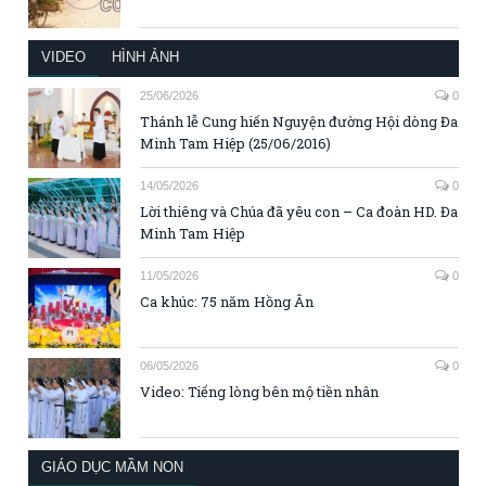
VIDEO
HÌNH ẢNH
25/06/2026
0
Thánh lễ Cung hiến Nguyện đường Hội dòng Đa
Minh Tam Hiệp (25/06/2016)
14/05/2026
0
Lời thiêng và Chúa đã yêu con – Ca đoàn HD. Đa
Minh Tam Hiệp
11/05/2026
0
Ca khúc: 75 năm Hồng Ân
06/05/2026
0
Video: Tiếng lòng bên mộ tiền nhân
GIÁO DỤC MẦM NON