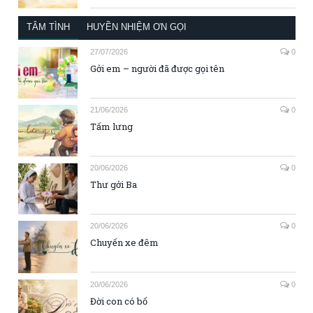
TÂM TÌNH
HUYỀN NHIỆM ƠN GỌI
27/07/2026
0
Gởi em – người đã được gọi tên
21/06/2026
0
Tấm lưng
20/06/2026
0
Thư gởi Ba
20/06/2026
0
Chuyến xe đêm
20/06/2026
0
Đời con có bố