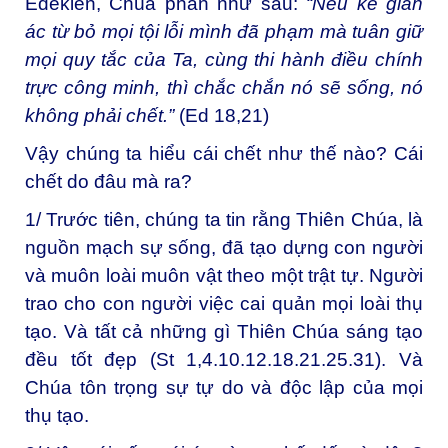
Êdêkien, Chúa phán như sau:
“Nếu kẻ gian
ác từ bỏ mọi tội lỗi mình đã phạm mà tuân giữ
mọi quy tắc của Ta, cùng thi hành điều chính
trực công minh, thì chắc chắn nó sẽ sống, nó
không phải chết.”
(Ed 18,21)
Vậy chúng ta hiểu cái chết như thế nào? Cái
chết do đâu mà ra?
1/ Trước tiên, chúng ta tin rằng Thiên Chúa, là
nguồn mạch sự sống, đã tạo dựng con người
và muôn loài muôn vật theo một trật tự. Người
trao cho con người việc cai quản mọi loài thụ
tạo. Và tất cả những gì Thiên Chúa sáng tạo
đều tốt đẹp (St 1,4.10.12.18.21.25.31). Và
Chúa tôn trọng sự tự do và độc lập của mọi
thụ tạo.