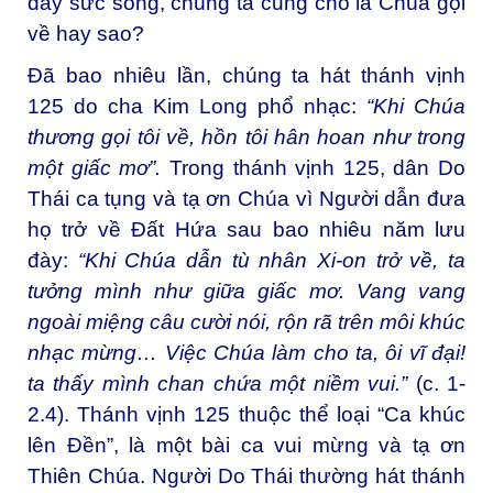
đầy sức sống, chúng ta cũng cho là Chúa gọi
về hay sao?
Đã bao nhiêu lần, chúng ta hát thánh vịnh
125 do cha Kim Long phổ nhạc:
“Khi Chúa
thương gọi tôi về, hồn tôi hân hoan như trong
một giấc mơ”.
Trong thánh vịnh 125, dân Do
Thái ca tụng và tạ ơn Chúa vì Người dẫn đưa
họ trở về Đất Hứa sau bao nhiêu năm lưu
đày:
“Khi Chúa dẫn tù nhân Xi-on trở về, ta
tưởng mình như giữa giấc mơ. Vang vang
ngoài miệng câu cười nói, rộn rã trên môi khúc
nhạc mừng… Việc Chúa làm cho ta, ôi vĩ đại!
ta thấy mình chan chứa một niềm vui.”
(c. 1-
2.4). Thánh vịnh 125 thuộc thể loại “Ca khúc
lên Đền”, là một bài ca vui mừng và tạ ơn
Thiên Chúa. Người Do Thái thường hát thánh