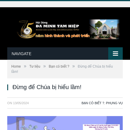
NAVIGATE
»
»
»
Home
Tư liệu
Bạn có biết ?
Đừng để Chúa bị hiểu
lầm!
Đừng để Chúa bị hiểu lầm!
ON
13/05/2024
BẠN CÓ BIẾT ?
,
PHỤNG VỤ