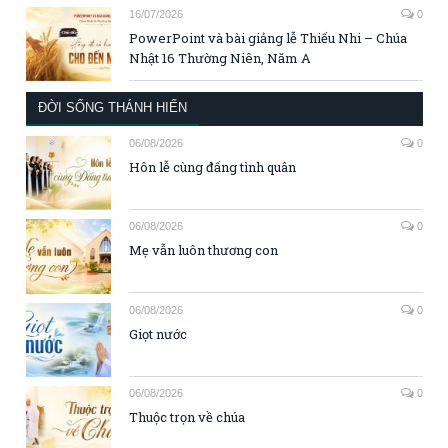
16/07/2026
0
PowerPoint và bài giảng lễ Thiếu Nhi – Chúa
Nhật 16 Thường Niên, Năm A
ĐỜI SỐNG THÁNH HIẾN
06/08/2026
0
Hôn lễ cùng đấng tình quân
06/08/2026
0
Mẹ vẫn luôn thương con
06/08/2026
0
Giọt nước
06/08/2026
0
Thuộc trọn về chúa