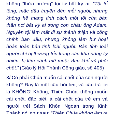
không “thừa hưởng” tội từ bất kỳ ai:
“
Tội tổ
tông, mặc dầu truyền đến mỗi người, nhưng
không hề mang tính cách một tội của bản
thân nơi bất kỳ ai trong con cháu ông Ađam.
Nguyên tội làm mất đi sự thánh thiện và công
chính ban đầu, nhưng không làm hư hoại
hoàn toàn bản tính loài người: Bản tính loài
người chỉ bị thương tổn trong các khả năng tự
nhiên, bị lâm cảnh mê muội, đau khổ và phải
chết.
”
(Giáo lý Hội Thánh Công giáo, số 405)
3/ Có phải Chúa muốn cái chết của con người
không? Đây là một câu hỏi lớn, và câu trả lời
là KHÔNG! Không, Thiên Chúa không muốn
cái chết, đặc biệt là cái chết của trẻ em và
người trẻ! Sách Khôn Ngoan trong Kinh
Thánh nói như sau:
“Thiên Chúa không làm ra