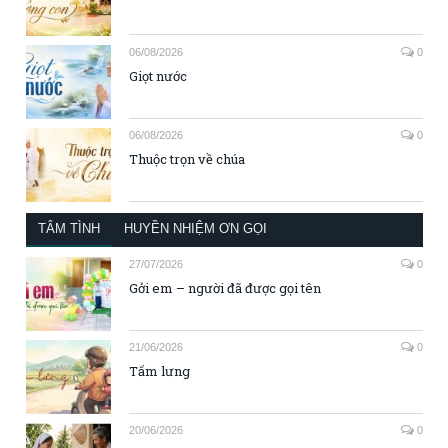
06/08/2026
0
Giọt nước
06/08/2026
0
Thuộc trọn về chúa
TÂM TÌNH
HUYỀN NHIỆM ƠN GỌI
27/07/2026
0
Gởi em – người đã được gọi tên
21/06/2026
0
Tấm lưng
20/06/2026
0