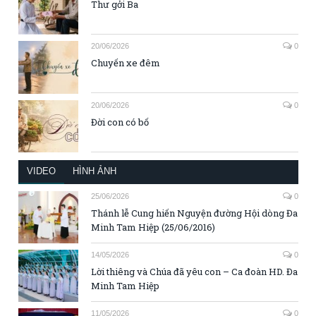
Thư gởi Ba
20/06/2026
0
Chuyến xe đêm
20/06/2026
0
Đời con có bố
VIDEO
HÌNH ẢNH
25/06/2026
0
Thánh lễ Cung hiến Nguyện đường Hội dòng Đa
Minh Tam Hiệp (25/06/2016)
14/05/2026
0
Lời thiêng và Chúa đã yêu con – Ca đoàn HD. Đa
Minh Tam Hiệp
11/05/2026
0