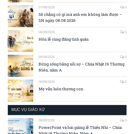
07/08/2026
0
Sẽ chẳng có gì mà anh em không làm được –
SN ngày 08.08.2026
06/08/2026
0
Hôn lễ cùng đấng tình quân
06/08/2026
0
Đừng sống bằng nỗi sợ – Chúa Nhật 19 Thường
Niên, năm A
06/08/2026
0
Mẹ vẫn luôn thương con
MỤC VỤ GIÁO XỨ
06/08/2026
0
PowerPoint và bài giảng lễ Thiếu Nhi – Chúa
Nhật 19 Thường Niên, Năm A