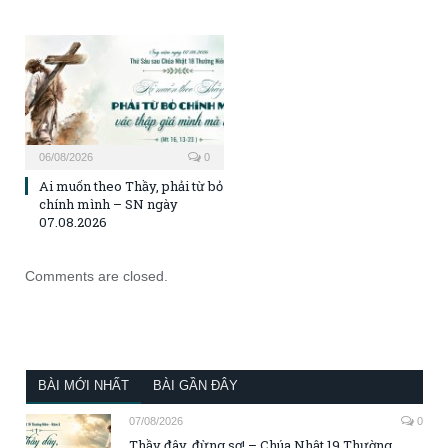
06/08/2026
0
Ai muốn theo Thầy, phải từ bỏ
chính mình – SN ngày
07.08.2026
Comments are closed.
BÀI MỚI NHẤT
BÀI GẦN ĐÂY
07/08/2026
0
Thầy đây, đừng sợ! – Chúa Nhật 19 Thường