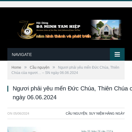
NAVIGATE
»
»
Home
Cầu nguyện
Ngươi phải yêu mến Đức Chúa, Thiên
Chúa của ngươi… – SN ngày 06.06.2024
Ngươi phải yêu mến Đức Chúa, Thiên Chúa
ngày 06.06.2024
ON
05/06/2024
CẦU NGUYỆN
,
SUY NIỆM HẰNG NGÀY