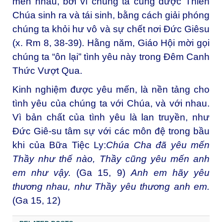
mến nhau, bởi vì chúng ta cũng được Thiên
Chúa sinh ra và tái sinh, bằng cách giải phóng
chúng ta khỏi hư vô và sự chết nơi Đức Giêsu
(x. Rm 8, 38-39). Hằng năm, Giáo Hội mời gọi
chúng ta “ôn lại” tình yêu này trong Đêm Canh
Thức Vượt Qua.
Kinh nghiệm được yêu mến, là nền tảng cho
tình yêu của chúng ta với Chúa, và với nhau.
Vì bản chất của tình yêu là lan truyền, như
Đức Giê-su tâm sự với các môn đệ trong bầu
khi của Bữa Tiệc Ly:
Chúa Cha đã yêu mến
Thầy như thế nào, Thầy cũng yêu mến anh
em như vậy.
(Ga 15, 9)
Anh em hãy yêu
thương nhau, như Thầy yêu thương anh em.
(Ga 15, 12)