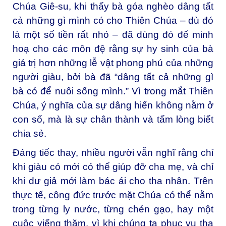
Chúa Giê-su, khi thấy bà góa nghèo dâng tất
cả những gì mình có cho Thiên Chúa – dù đó
là một số tiền rất nhỏ – đã dùng đó để minh
hoạ cho các môn đệ rằng sự hy sinh của bà
giá trị hơn những lễ vật phong phú của những
người giàu, bởi bà đã “dâng tất cả những gì
bà có để nuôi sống mình.” Vì trong mắt Thiên
Chúa, ý nghĩa của sự dâng hiến không nằm ở
con số, mà là sự chân thành và tấm lòng biết
chia sẻ.
Đáng tiếc thay, nhiều người vẫn nghĩ rằng chỉ
khi giàu có mới có thể giúp đỡ cha mẹ, và chỉ
khi dư giả mới làm bác ái cho tha nhân. Trên
thực tế, công đức trước mặt Chúa có thể nằm
trong từng ly nước, từng chén gạo, hay một
cuộc viếng thăm, vì khi chúng ta phục vụ tha