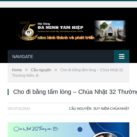
NAVIGATE
»
»
Home
Cầu nguyện
Cho đi bằng tấm lòng – Chúa Nhật 32
Thường Niên, B
Cho đi bằng tấm lòng – Chúa Nhật 32 Thườn
ON
07/11/2024
CẦU NGUYỆN
,
SUY NIỆM CHÚA NHẬT