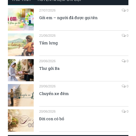
27/07/2026
0
Gởi em – người đã được gọi tên
21/06/2026
0
Tấm lưng
20/06/2026
0
Thư gởi Ba
20/06/2026
0
Chuyến xe đêm
20/06/2026
0
Đời con có bố