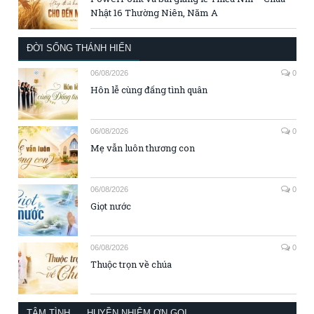
Nhật 16 Thường Niên, Năm A
ĐỜI SỐNG THÁNH HIẾN
06/08/2026
0
Hôn lễ cùng đấng tình quân
06/08/2026
0
Mẹ vẫn luôn thương con
06/08/2026
0
Giọt nước
06/08/2026
0
Thuộc trọn về chúa
TÂM TÌNH
HUYỀN NHIỆM ƠN GỌI