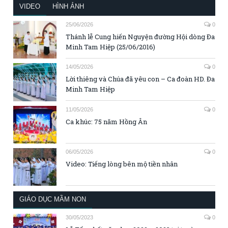
VIDEO
HÌNH ẢNH
25/06/2026
0
Thánh lễ Cung hiến Nguyện đường Hội dòng Đa
Minh Tam Hiệp (25/06/2016)
14/05/2026
0
Lời thiêng và Chúa đã yêu con – Ca đoàn HD. Đa
Minh Tam Hiệp
11/05/2026
0
Ca khúc: 75 năm Hồng Ân
06/05/2026
0
Video: Tiếng lòng bên mộ tiền nhân
GIÁO DỤC MẦM NON
30/05/2023
0