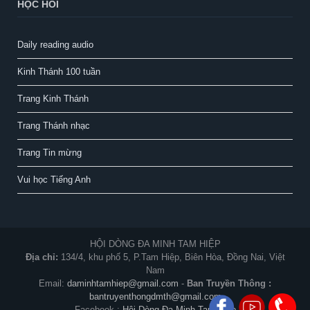
HỌC HỎI
Daily reading audio
Kinh Thánh 100 tuần
Trang Kinh Thánh
Trang Thánh nhạc
Trang Tin mừng
Vui học Tiếng Anh
HỘI DÒNG ĐA MINH TAM HIỆP
Địa chỉ:
134/4, khu phố 5, P.Tam Hiệp, Biên Hòa, Đồng Nai, Việt
Nam
Email:
daminhtamhiep@gmail.com
-
Ban Truyền Thông :
bantruyenthongdmth@gmail.com
Facebook :
Hội Dòng Đa Minh Tam Hiệp