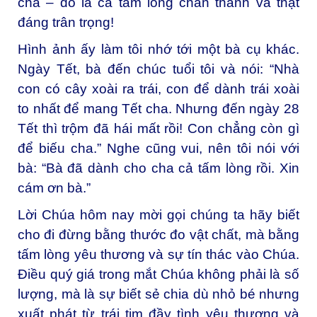
cha – đó là cả tấm lòng chân thành và thật
đáng trân trọng!
Hình ảnh ấy làm tôi nhớ tới một bà cụ khác.
Ngày Tết, bà đến chúc tuổi tôi và nói: “Nhà
con có cây xoài ra trái, con để dành trái xoài
to nhất để mang Tết cha. Nhưng đến ngày 28
Tết thì trộm đã hái mất rồi! Con chẳng còn gì
để biếu cha.” Nghe cũng vui, nên tôi nói với
bà: “Bà đã dành cho cha cả tấm lòng rồi. Xin
cám ơn bà.”
Lời Chúa hôm nay mời gọi chúng ta hãy biết
cho đi đừng bằng thước đo vật chất, mà bằng
tấm lòng yêu thương và sự tín thác vào Chúa.
Điều quý giá trong mắt Chúa không phải là số
lượng, mà là sự biết sẻ chia dù nhỏ bé nhưng
xuất phát từ trái tim đầy tình yêu thương và