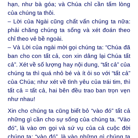
hạn, như bà góa; và Chúa chỉ cần tấm lòng
của chúng ta thôi.
– Lời của Ngài cũng chất vấn chúng ta nữa:
phải chăng chúng ta sống và xét đoán theo
chỉ theo vẻ bề ngoài.
– Và Lời của ngài mời gọi chúng ta: “Chúa đã
ban cho con tất cả, con xin dâng lại Chúa tất
cả”. Xét về số lượng hay nội dung, “tất cả” của
chúng ta thì quá nhỏ bé và ít ỏi so với “tất cả”
của Chúa; như xét về tình yêu của trái tim, thì
tất cả = tất cả, hai bên đều trao ban trọn vẹn
như nhau!
Xin cho chúng ta cũng biết bỏ “vào đó” tất cả
những gì cần cho sự sống của chúng ta. “Vào
đó”, là vào ơn gọi và sứ vụ của cả cuộc đời
chúng ta; “vào đó”, là vào những gì chúng ta