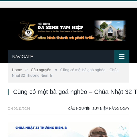
NAVIGATE
»
»
Home
Cầu nguyện
Cũng có một bà goá nghèo – Chúa
Nhật 32 Thường Niên, B
Cũng có một bà goá nghèo – Chúa Nhật 32 
ON
09/11/2024
CẦU NGUYỆN
,
SUY NIỆM HẰNG NGÀY