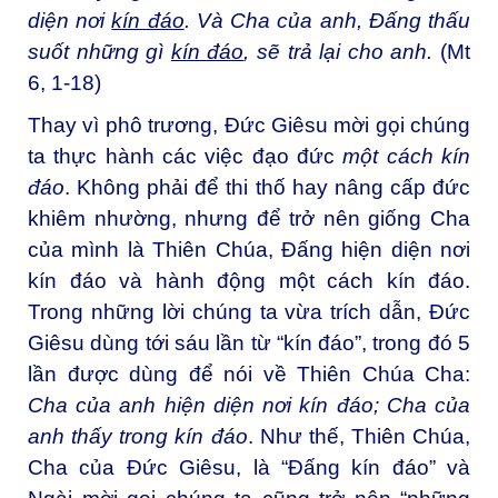
diện nơi
kín đáo
. Và Cha của anh, Đấng thấu
suốt những gì
kín đáo
, sẽ trả lại cho anh.
(Mt
6, 1-18)
Thay vì phô trương, Đức Giêsu mời gọi chúng
ta thực hành các việc đạo đức
một cách kín
đáo
. Không phải để thi thố hay nâng cấp đức
khiêm nhường, nhưng để trở nên giống Cha
của mình là Thiên Chúa, Đấng hiện diện nơi
kín đáo và hành động một cách kín đáo.
Trong những lời chúng ta vừa trích dẫn, Đức
Giêsu dùng tới sáu lần từ “kín đáo”, trong đó 5
lần được dùng để nói về Thiên Chúa Cha:
Cha của anh hiện diện nơi kín đáo; Cha của
anh thấy trong kín đáo
. Như thế, Thiên Chúa,
Cha của Đức Giêsu, là “Đấng kín đáo” và