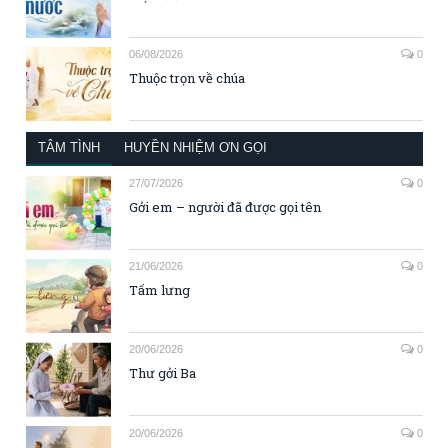
06/08/2026
0
Thuộc trọn về chúa
TÂM TÌNH
HUYỀN NHIỆM ƠN GỌI
27/07/2026
0
Gởi em – người đã được gọi tên
21/06/2026
0
Tấm lưng
20/06/2026
0
Thư gởi Ba
20/06/2026
0