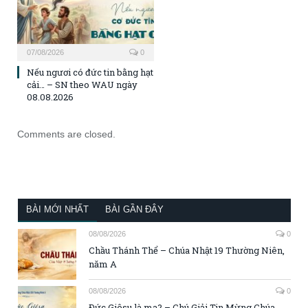
07/08/2026
0
Nếu ngươi có đức tin bằng hạt
cải… – SN theo WAU ngày
08.08.2026
Comments are closed.
BÀI MỚI NHẤT
BÀI GẦN ĐÂY
08/08/2026
0
Chầu Thánh Thể – Chúa Nhật 19 Thường Niên,
năm A
08/08/2026
0
Đức Giêsu là ma? – Chú Giải Tin Mừng Chúa