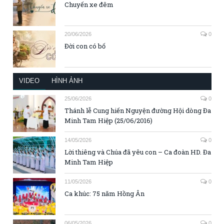
Chuyến xe đêm
20/06/2026
0
Đời con có bố
VIDEO
HÌNH ẢNH
25/06/2026
0
Thánh lễ Cung hiến Nguyện đường Hội dòng Đa
Minh Tam Hiệp (25/06/2016)
14/05/2026
0
Lời thiêng và Chúa đã yêu con – Ca đoàn HD. Đa
Minh Tam Hiệp
11/05/2026
0
Ca khúc: 75 năm Hồng Ân
06/05/2026
0