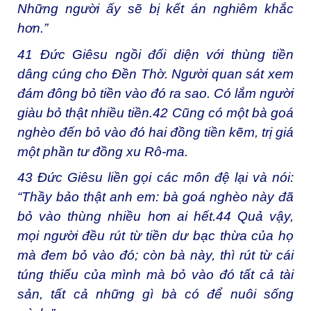
Những người ấy sẽ bị kết án nghiêm khắc
hơn.”
41
Đức Giêsu ngồi đối diện với thùng tiền
dâng cúng cho Đền Thờ. Người quan sát xem
đám đông bỏ tiền vào đó ra sao. Có lắm người
giàu bỏ thật nhiều tiền.
42
Cũng có một bà goá
nghèo đến bỏ vào đó hai đồng tiền kẽm, trị giá
một phần tư đồng xu Rô-ma.
43
Đức Giêsu liền gọi các môn đệ lại và nói:
“Thầy bảo thật anh em: bà goá nghèo này đã
bỏ vào thùng nhiều hơn ai hết.
44
Quả vậy,
mọi người đều rút từ tiền dư bạc thừa của họ
mà đem bỏ vào đó; còn bà này, thì rút từ cái
túng thiếu của mình mà bỏ vào đó tất cả tài
sản, tất cả những gì bà có để nuôi sống