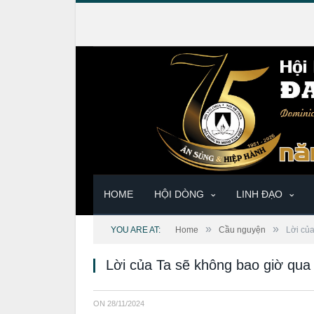
HOME
HỘI DÒNG
LINH ĐẠO
»
»
YOU ARE AT:
Home
Cầu nguyện
Lời củ
Lời của Ta sẽ không bao giờ qua
ON
28/11/2024