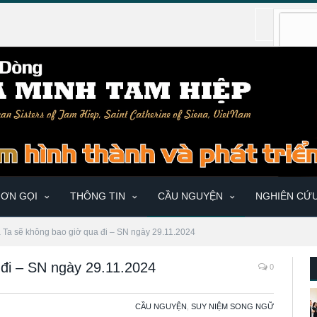
ƠN GỌI
THÔNG TIN
CẦU NGUYỆN
NGHIÊN CỨ
a Ta sẽ không bao giờ qua đi – SN ngày 29.11.2024
 đi – SN ngày 29.11.2024
0
CẦU NGUYỆN
,
SUY NIỆM SONG NGỮ