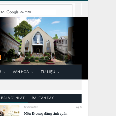
U
VĂN HÓA
TƯ LIỆU
BÀI MỚI NHẤT
BÀI GẦN ĐÂY
06/08/2026
0
Hôn lễ cùng đấng tình quân