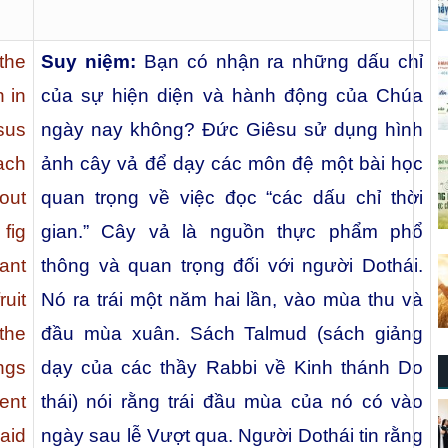
the
Suy niệm:
Bạn có nhận ra những dấu chỉ
 in
của sự hiện diện và hành động của Chúa
sus
ngày nay không? Đức Giêsu sử dụng hình
ach
ảnh cây vả để dạy các môn đệ một bài học
bout
quan trọng về việc đọc “các dấu chỉ thời
 fig
gian.” Cây vả là nguồn thực phẩm phổ
ant
thông và quan trọng đối với người Dothái.
ruit
Nó ra trái một năm hai lần, vào mùa thu và
the
đầu mùa xuân. Sách Talmud (sách giảng
ngs
dạy của các thầy Rabbi về Kinh thánh Do
ent
thái) nói rằng trái đầu mùa của nó có vào
aid
ngày sau lễ Vượt qua. Người Dothái tin rằng