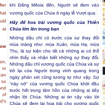
fter
khi Đấng Mêsia đến, Người sẽ đem vào
hat
vương quốc của Chúa ở ngày lễ Vượt qua.
uld
Hãy để hoa trái vương quốc của Thiên
Chúa lớn lên trong bạn
 at
Những dấu chỉ có trước của sự thay đổi
mùa màng như: mùa Xuân, mùa Hạ, mùa
row
Thu, là sự kiện cho tất cả những ai có thể
nhìn thấy và nhận biết những sự thay đổi.
on,
Những dấu chỉ vương quốc của Chúa và sự
 or
trở lại của Người trong vinh quang trong
can
ngày phán xét cũng tương tự như vậy. Sự
 so
“nảy nở” của vương quốc Chúa khởi đầu
and
trước hết trong tâm hồn của những ai tiếp
 of
nhận lời Chúa. Những ai tin cậy vào lời
d’s
Chúa sẽ đem lại hoa trái cho vương quốc