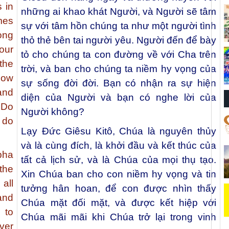
s in
những ai khao khát Người, và Người sẽ tâm
mes
sự với tâm hồn chúng ta như một người tình
ong
thỏ thẻ bên tai người yêu. Người đến để bày
our
tỏ cho chúng ta con đường về với Cha trên
 the
trời, và ban cho chúng ta niềm hy vọng của
how
sự sống đời đời. Bạn có nhận ra sự hiện
and
diện của Người và bạn có nghe lời của
. Do
Người không?
 do
Lạy Đức Giêsu Kitô, Chúa là nguyên thủy
và là cùng đích, là khởi đầu và kết thúc của
pha
tất cả lịch sử, và là Chúa của mọi thụ tạo.
the
Xin Chúa ban cho con niềm hy vọng và tin
 all
tưởng hân hoan, để con được nhìn thấy
and
Chúa mặt đối mặt, và được kết hiệp với
 to
Chúa mãi mãi khi Chúa trở lại trong vinh
ver