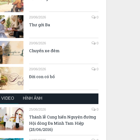
20/06/2026
0
Thư gởi Ba
20/06/2026
0
Chuyến xe đêm
20/06/2026
0
Đời con có bố
VIDEO
HÌNH ẢNH
25/06/2026
0
Thánh lễ Cung hiến Nguyện đường
Hội dòng Đa Minh Tam Hiệp
(25/06/2016)