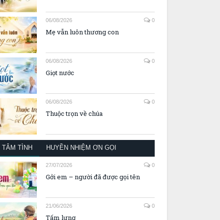
06/08/2026
0
Mẹ vẫn luôn thương con
06/08/2026
0
Giọt nước
06/08/2026
0
Thuộc trọn về chúa
TÂM TÌNH
HUYỀN NHIỆM ƠN GỌI
27/07/2026
0
Gởi em – người đã được gọi tên
21/06/2026
0
Tấm lưng