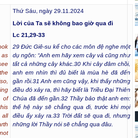
Thứ Sáu, ngày 29.11.2024
Lời của Ta sẽ không bao giờ qua đi
Lc 21,29-33
ook
29
Đức Giê-su kể cho các môn đệ nghe một
0 as
dụ ngôn: “Anh em hãy xem cây vả cũng như
see
tất cả những cây khác.
30
Khi cây đâm chồi,
the
anh em nhìn thì đủ biết là mùa hè đã đến
so,
gần rồi.
31
Anh em cũng vậy, khi thấy những
ing
điều đó xảy ra, thì hãy biết là Triều Đại Thiên
 of
Chúa đã đến gần.
32
Thầy bảo thật anh em:
this
thế hệ này sẽ chẳng qua đi, trước khi mọi
all
điều ấy xảy ra.
33
Trời đất sẽ qua đi, nhưng
rth
những lời Thầy nói sẽ chẳng qua đâu.
not