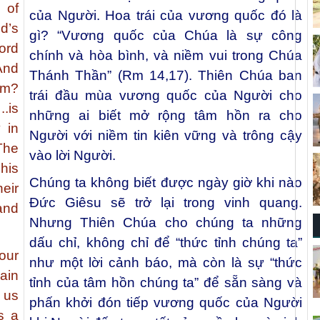
 of
của Người. Hoa trái của vương quốc đó là
d’s
gì? “Vương quốc của Chúa là sự công
ord
chính và hòa bình, và niềm vui trong Chúa
 And
Thánh Thần” (Rm 14,17). Thiên Chúa ban
om?
trái đầu mùa vương quốc của Người cho
is
những ai biết mở rộng tâm hồn ra cho
 in
Người với niềm tin kiên vững và trông cậy
The
vào lời Người.
his
Chúng ta không biết được ngày giờ khi nào
eir
Đức Giêsu sẽ trở lại trong vinh quang.
and
Nhưng Thiên Chúa cho chúng ta những
dấu chỉ, không chỉ để “thức tỉnh chúng ta”
our
như một lời cảnh báo, mà còn là sự “thức
ain
tỉnh của tâm hồn chúng ta” để sẵn sàng và
 us
phấn khởi đón tiếp vương quốc của Người
s a