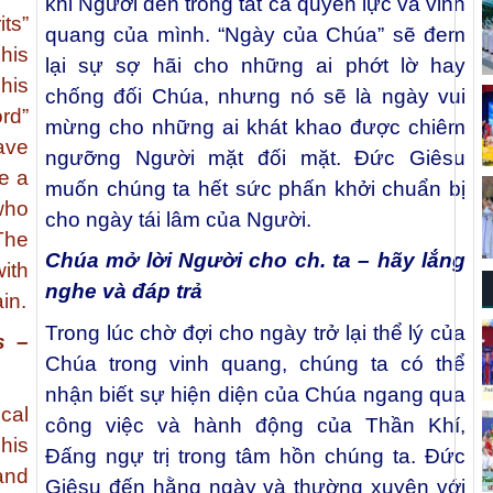
khi Người đến trong tất cả quyền lực và vinh
its”
quang của mình. “Ngày của Chúa” sẽ đem
his
lại sự sợ hãi cho những ai phớt lờ hay
his
chống đối Chúa, nhưng nó sẽ là ngày vui
rd”
mừng cho những ai khát khao được chiêm
ave
ngưỡng Người mặt đối mặt. Đức Giêsu
be a
muốn chúng ta hết sức phấn khởi chuẩn bị
who
cho ngày tái lâm của Người.
The
Chúa mở lời Người cho ch. ta – hãy lắng
ith
nghe và đáp trả
in.
Trong lúc chờ đợi cho ngày trở lại thể lý của
s –
Chúa trong vinh quang, chúng ta có thể
nhận biết sự hiện diện của Chúa ngang qua
cal
công việc và hành động của Thần Khí,
his
Đấng ngự trị trong tâm hồn chúng ta. Đức
and
Giêsu đến hằng ngày và thường xuyên với