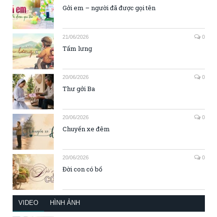
Gởi em – người đã được gọi tên
21/06/2026
0
Tấm lưng
20/06/2026
0
Thư gởi Ba
20/06/2026
0
Chuyến xe đêm
20/06/2026
0
Đời con có bố
VIDEO
HÌNH ẢNH