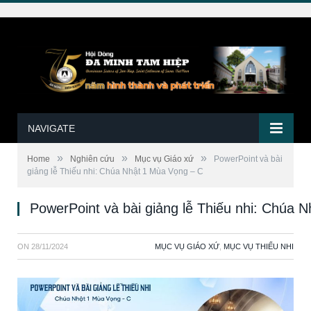
NAVIGATE
»
»
»
Home
Nghiên cứu
Mục vụ Giáo xứ
PowerPoint và bài
giảng lễ Thiếu nhi: Chúa Nhật 1 Mùa Vọng – C
PowerPoint và bài giảng lễ Thiếu nhi: Chúa 
ON
28/11/2024
MỤC VỤ GIÁO XỨ
,
MỤC VỤ THIẾU NHI