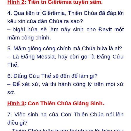
Hình 2
: Tiên tri Giêrêmia tuyên sấm.
4. Qua tiên tri Giêrêmia, Thiên Chúa đã đáp lời
kêu xin của dân Chúa ra sao?
– Ngài hứa sẽ làm nảy sinh cho Đavít một
mầm công chính.
5. Mầm giống công chính mà Chúa hứa là ai?
– Là Đấng Messia, hay còn gọi là Đấng Cứu
Thế.
6. Đấng Cứu Thế sẽ đến để làm gì?
– Để xét xử, và thi hành công lý trên mọi xứ
sở.
Hình 3
: Con Thiên Chúa Giáng Sinh.
7. Việc sinh hạ của Con Thiên Chúa nói lên
điều gì?
– Thiên Chúa luôn trung thành với lời hứa cứu