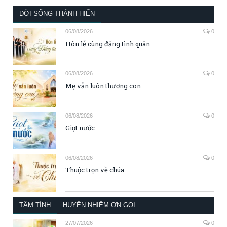
ĐỜI SỐNG THÁNH HIẾN
06/08/2026
0
Hôn lễ cùng đấng tình quân
06/08/2026
0
Mẹ vẫn luôn thương con
06/08/2026
0
Giọt nước
06/08/2026
0
Thuộc trọn về chúa
TÂM TÌNH
HUYỀN NHIỆM ƠN GỌI
27/07/2026
0