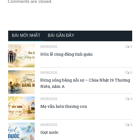
Comments are closed.
BÀI MỚI NHẤT
BÀI GẦN ĐÂY
06/08/2026
0
Hôn lễ cùng đấng tình quân
06/08/2026
0
Đừng sống bằng nỗi sợ – Chúa Nhật 19 Thường
Niên, năm A
06/08/2026
0
Mẹ vẫn luôn thương con
06/08/2026
0
Giọt nước