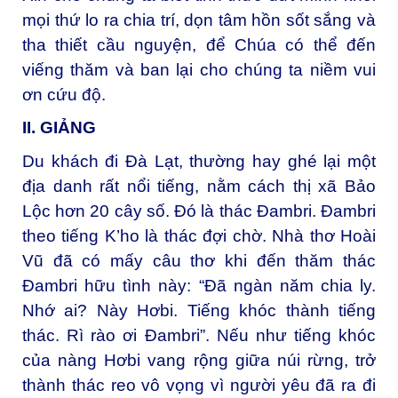
mọi thứ lo ra chia trí, dọn tâm hồn sốt sắng và
tha thiết cầu nguyện, để Chúa có thể đến
viếng thăm và ban lại cho chúng ta niềm vui
ơn cứu độ.
II. GIẢNG
Du khách đi Đà Lạt, thường hay ghé lại một
địa danh rất nổi tiếng, nằm cách thị xã Bảo
Lộc hơn 20 cây số. Đó là thác Đambri. Đambri
theo tiếng K’ho là thác đợi chờ. Nhà thơ Hoài
Vũ đã có mấy câu thơ khi đến thăm thác
Đambri hữu tình này: “Đã ngàn năm chia ly.
Nhớ ai? Này Hơbi. Tiếng khóc thành tiếng
thác. Rì rào ơi Đambri”. Nếu như tiếng khóc
của nàng Hơbi vang rộng giữa núi rừng, trở
thành thác reo vô vọng vì người yêu đã ra đi