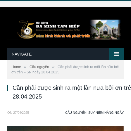
NAVIGATE
»
»
Home
Cầu nguyện
Cần phải được sinh ra một lần nữa bởi
ơn trên – SN ngày 28.04.2025
Cần phải được sinh ra một lần nữa bởi ơn tr
28.04.2025
ON
27/04/2025
CẦU NGUYỆN
,
SUY NIỆM HẰNG NGÀY