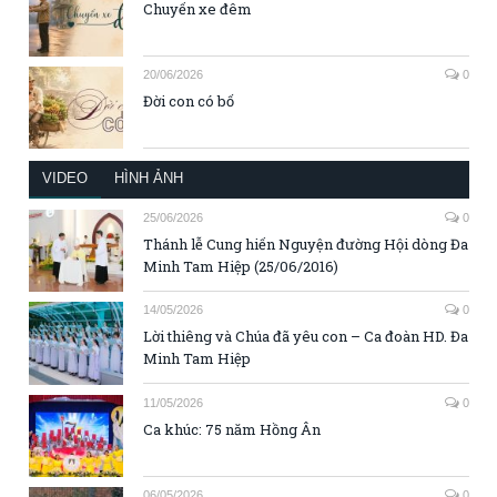
Chuyến xe đêm
20/06/2026
0
Đời con có bố
VIDEO
HÌNH ẢNH
25/06/2026
0
Thánh lễ Cung hiến Nguyện đường Hội dòng Đa
Minh Tam Hiệp (25/06/2016)
14/05/2026
0
Lời thiêng và Chúa đã yêu con – Ca đoàn HD. Đa
Minh Tam Hiệp
11/05/2026
0
Ca khúc: 75 năm Hồng Ân
06/05/2026
0