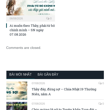
06/08/2026
0
Ai muốn theo Thầy, phải từ bỏ
chính mình – SN ngày
07.08.2026
Comments are closed.
BÀI MỚI NHẤT
BÀI GẦN ĐÂY
07/08/2026
0
Thầy đây, đừng sợ! – Chúa Nhật 19 Thường
Niên, năm A
07/08/2026
0
Chúc mừng 19 nữ tu Tuyên khấn Trọn đời –