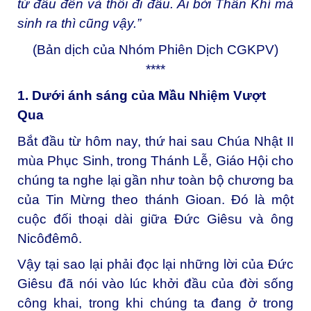
từ đâu đến và thổi đi đâu. Ai bởi Thần Khí mà
sinh ra thì cũng vậy.”
(Bản dịch của Nhóm Phiên Dịch CGKPV)
****
1. Dưới ánh sáng của Mầu Nhiệm Vượt
Qua
Bắt đầu từ hôm nay, thứ hai sau Chúa Nhật II
mùa Phục Sinh, trong Thánh Lễ, Giáo Hội cho
chúng ta nghe lại gần như toàn bộ chương ba
của Tin Mừng theo thánh Gioan. Đó là một
cuộc đối thoại dài giữa Đức Giêsu và ông
Nicôđêmô.
Vậy tại sao lại phải đọc lại những lời của Đức
Giêsu đã nói vào lúc khởi đầu của đời sống
công khai, trong khi chúng ta đang ở trong