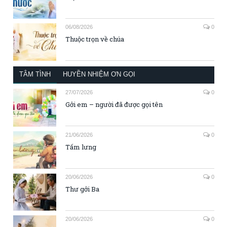
06/08/2026
0
Thuộc trọn về chúa
TÂM TÌNH
HUYỀN NHIỆM ƠN GỌI
27/07/2026
0
Gởi em – người đã được gọi tên
21/06/2026
0
Tấm lưng
20/06/2026
0
Thư gởi Ba
20/06/2026
0