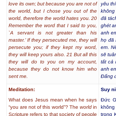
love its own; but because you are not of
yêu th
the world, but I chose you out of the
không 
world, therefore the world hates you. 20
đã tác
Remember the word that I said to you,
ghét a
`A servant is not greater than his
anh em
master.’ If they persecuted me, they will
họ đã 
persecute you; if they kept my word,
em. Nế
they will keep yours also. 21 But all this
sẽ tuâ
they will do to you on my account,
tất cả
because they do not know him who
anh em
sent me.
Đấng đ
Meditation:
Suy n
What does Jesus mean when he says
Ðức G
“you are not of this world”? The
world
in
không
Scripture refers to that society of people
trong 