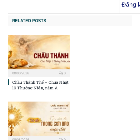
Ðấng l
RELATED POSTS
08/08/2026
0
Chầu Thánh Thể – Chúa Nhật
19 Thường Niên, năm A
08/08/2026
0