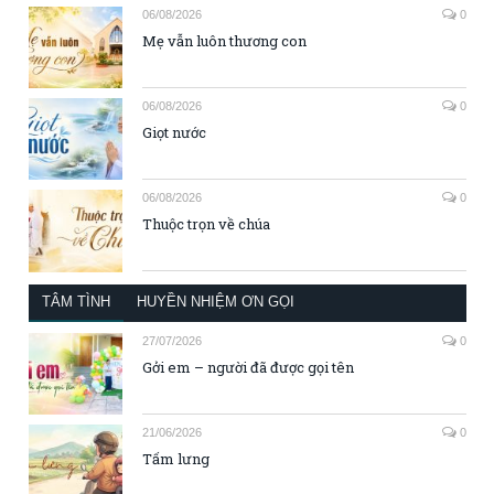
06/08/2026
0
Mẹ vẫn luôn thương con
06/08/2026
0
Giọt nước
06/08/2026
0
Thuộc trọn về chúa
TÂM TÌNH
HUYỀN NHIỆM ƠN GỌI
27/07/2026
0
Gởi em – người đã được gọi tên
21/06/2026
0
Tấm lưng