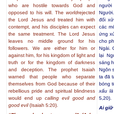
who are hostile towards God and
người 
opposed to his will. The
world
rejected
Người
the Lord Jesus and treated him with
đối xử
contempt, and his disciples can expect
các mô
the same treatment. The Lord Jesus
ứng x
leaves no middle ground for his
cho ph
followers. We are either for him or
Ngài.
against him, for his kingdom of light and
lại N
truth or for the kingdom of darkness
sáng h
and deception. The prophet Isaiah
Ngôn s
warned that people who separate
ta đã t
themselves from God because of their
bóng t
rebellious pride and spiritual blindness
xấu là
would end up
calling evil good and
5,20).
good evil
(Isaiah 5:20).
Ai giữ