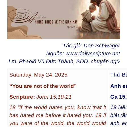
Tác giả: Don Schwager
Nguồn:
www.dailyscripture.net
Lm. Phaolô Vũ Đức Thành, SDD. chuyển ngữ
Saturday, May 24, 2025
Thứ Bả
“You are not of the world”
Anh e
Scripture:
John 15:18-21
Ga 15,
18 “If the world hates you, know that it
18
Nếu
has hated me before it hated you. 19 If
biết r
you were of the world, the world would
anh em