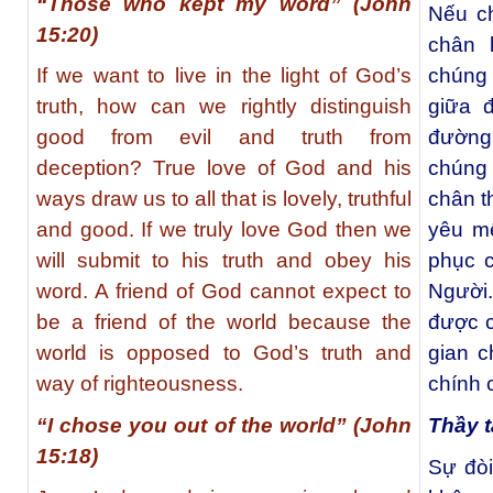
“Those who kept my word” (John
Nếu c
15:20)
chân 
If we want to live in the light of God’s
chúng 
truth, how can we rightly distinguish
giữa 
good from evil and truth from
đường 
deception? True love of God and his
chúng
ways draw us to all that is lovely, truthful
chân t
and good. If we truly love God then we
yêu m
will submit to his truth and obey his
phục c
word. A friend of God cannot expect to
Người.
be a friend of the world because the
được c
world is opposed to God’s truth and
gian c
way of righteousness.
chính 
“I chose you out of the world” (John
Thầy t
15:18)
Sự đòi