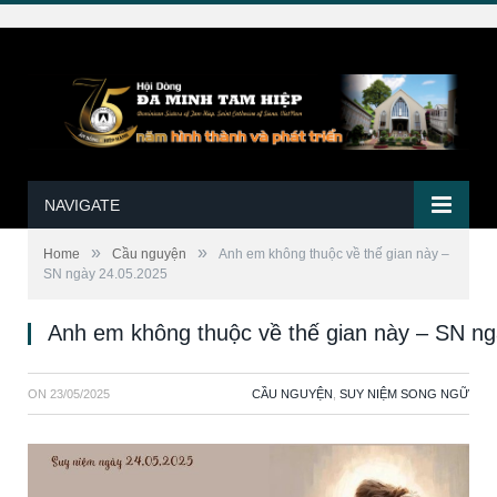
NAVIGATE
»
»
Home
Cầu nguyện
Anh em không thuộc về thế gian này –
SN ngày 24.05.2025
Anh em không thuộc về thế gian này – SN n
ON
23/05/2025
CẦU NGUYỆN
,
SUY NIỆM SONG NGỮ