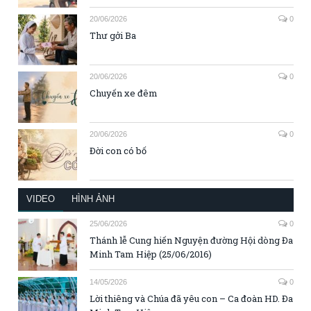
20/06/2026
0
Thư gởi Ba
20/06/2026
0
Chuyến xe đêm
20/06/2026
0
Đời con có bố
VIDEO
HÌNH ẢNH
25/06/2026
0
Thánh lễ Cung hiến Nguyện đường Hội dòng Đa
Minh Tam Hiệp (25/06/2016)
14/05/2026
0
Lời thiêng và Chúa đã yêu con – Ca đoàn HD. Đa