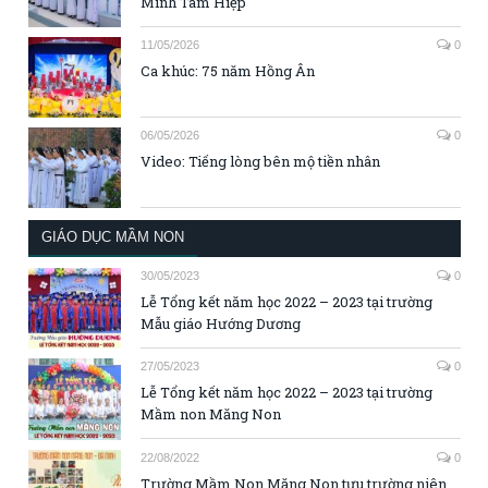
Minh Tam Hiệp
11/05/2026
0
Ca khúc: 75 năm Hồng Ân
06/05/2026
0
Video: Tiếng lòng bên mộ tiền nhân
GIÁO DỤC MẦM NON
30/05/2023
0
Lễ Tổng kết năm học 2022 – 2023 tại trường
Mẫu giáo Hướng Dương
27/05/2023
0
Lễ Tổng kết năm học 2022 – 2023 tại trường
Mầm non Măng Non
22/08/2022
0
Trường Mầm Non Măng Non tựu trường niên