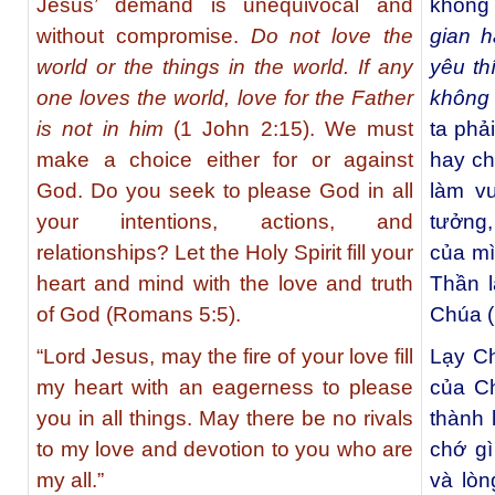
Jesus’ demand is unequivocal and
không 
without compromise.
Do not love the
gian h
world or the things in the world. If any
yêu th
one loves the world, love for the Father
không 
is not in him
(1 John 2:15). We must
ta phả
make a choice either for or against
hay ch
God. Do you seek to please God in all
làm vu
your intentions, actions, and
tưởng
relationships? Let the Holy Spirit fill your
của m
heart and mind with the love and truth
Thần l
of God (Romans 5:5).
Chúa (
“Lord Jesus, may the fire of your love fill
Lạy Ch
my heart with an eagerness to please
của Ch
you in all things. May there be no rivals
thành 
to my love and devotion to you who are
chớ gì
my all.”
và lòn