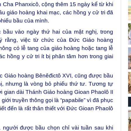
 Cha Phanxicô, cộng thêm 15 ngày kể từ khi
ầu giáo hoàng khai mạc, các hồng y cử tri đã
phiếu bầu của mình.
bầu vào ngày thứ hai của mật nghị, trong
ý rằng, việc từ chức của Đức Giáo hoàng
hông có lễ tang của giáo hoàng hoặc tang lễ
c hồng y cử tri ít bị phân tâm hơn trong giai
ức Giáo hoàng Bênêđictô XVI, cũng được bầu
ị, nhưng là vòng bỏ phiếu thứ tư. Tương tự
i gian dài Thánh Giáo hoàng Gioan Phaolô II
giới truyền thông gọi là “papabile” vì đã phục
iết đến là rất thân thiết với Đức Gioan Phaolô
 người được bầu chọn chỉ vài tuần sau khi