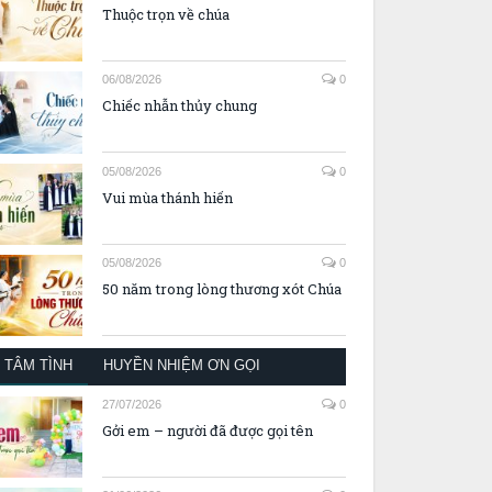
Thuộc trọn về chúa
06/08/2026
0
Chiếc nhẫn thủy chung
05/08/2026
0
Vui mùa thánh hiến
05/08/2026
0
50 năm trong lòng thương xót Chúa
TÂM TÌNH
HUYỀN NHIỆM ƠN GỌI
27/07/2026
0
Gởi em – người đã được gọi tên