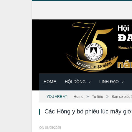
HOME
HỘI DÒNG
LINH ĐẠO
»
»
YOU ARE AT:
Home
Tư liệu
Bạn có biết 
Các Hồng y bỏ phiếu lúc mấy giờ
ON
06/05/2025