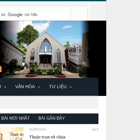
U
VĂN HÓA
TƯ LIỆU
BÀI MỚI NHẤT
BÀI GẦN ĐÂY
06/08/2026
0
Thuộc trọn về chúa