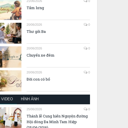
21/06/2026
0
Tấm lưng
20/06/2026
0
Thư gởi Ba
20/06/2026
0
Chuyến xe đêm
20/06/2026
0
Đời con có bố
VIDEO
HÌNH ẢNH
25/06/2026
0
Thánh lễ Cung hiến Nguyện đường
Hội dòng Đa Minh Tam Hiệp
(25/06/2016)