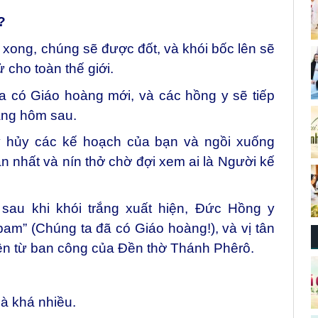
?
xong, chúng sẽ được đốt, và khói bốc lên sẽ
 cho toàn thế giới.
a có Giáo hoàng mới, và các hồng y sẽ tiếp
áng hôm sau.
y hủy các kế hoạch của bạn và ngồi xuống
gần nhất và nín thở chờ đợi xem ai là Người kế
sau khi khói trắng xuất hiện, Đức Hồng y
m” (Chúng ta đã có Giáo hoàng!), và vị tân
ên từ ban công của Đền thờ Thánh Phêrô.
là khá nhiều.