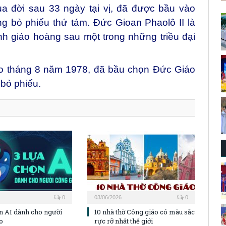
a đời sau 33 ngày tại vị, đã được bầu vào
g bỏ phiếu thứ tám. Đức Gioan Phaolô II là
ành giáo hoàng sau
một trong những triều đại
vào tháng 8 năm 1978, đã bầu chọn Đức Giáo
bỏ phiếu.
0
03/06/2026
0
ọn AI dành cho người
10 nhà thờ Công giáo có màu sắc
o
rực rỡ nhất thế giới