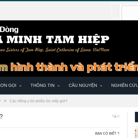
ƠN GỌI
THÔNG TIN
CẦU NGUYỆN
NGHIÊN CỨ
»
?
Các Hồng y bỏ phiếu lúc mấy giờ?
?
0
BẠN CÓ BIẾT ?