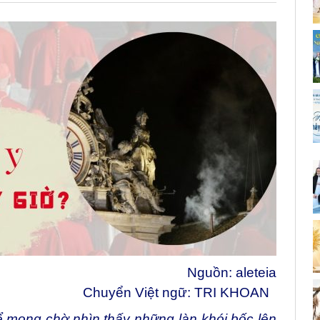
Nguồn:
aleteia
Chuyển Việt ngữ: TRI KHOAN
ể mong chờ nhìn thấy những làn khói bốc lên