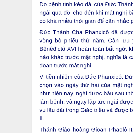
Do bệnh tình kéo dài của Đức Thánh
ngài qua đời cho đến khi mật nghị b
có khá nhiều thời gian để cân nhắc 
Đức Thánh Cha Phanxicô đã được 
vòng bỏ phiếu thứ năm. Cần lưu 
Bênêđictô XVI hoàn toàn bất ngờ, k
nào khác trước mật nghị, nghĩa là cá
đoạn trước mật nghị.
Vị tiền nhiệm của Đức Phanxicô, Đ
chọn vào ngày thứ hai của mật ngh
như hiện nay, ngài được bầu sau thờ
lâm bệnh, và ngay lập tức ngài được 
vụ lâu dài trong Giáo triều và được b
II.
Thánh Giáo hoàng Gioan Phaolô II,