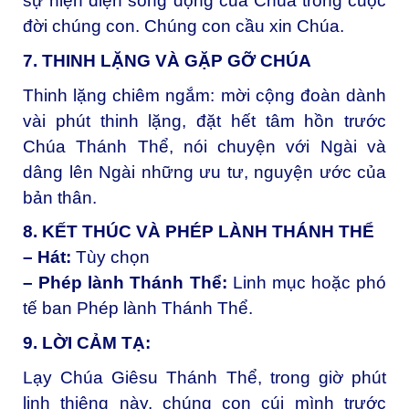
sự hiện diện sống động của Chúa trong cuộc
đời chúng con. Chúng con cầu xin Chúa.
7. THINH LẶNG VÀ GẶP GỠ CHÚA
Thinh lặng chiêm ngắm: m
ời cộng đoàn dành
vài phút thinh lặng, đặt hết tâm hồn trước
Chúa Thánh Thể, nói chuyện với Ngài và
dâng lên Ngài những ưu tư, nguyện ước của
bản thân.
8. KẾT THÚC VÀ PHÉP LÀNH THÁNH THỂ
– Hát:
Tùy chọn
– Phép lành Thánh Thể:
Linh mục hoặc phó
tế ban Phép lành Thánh Thể.
9. LỜI CẢM TẠ:
Lạy Chúa Giêsu Thánh Thể, t
rong giờ phút
linh thiêng này, chúng con cúi mình trước