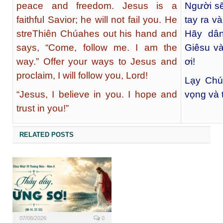
peace and freedom. Jesus is a
Người sẽ
faithful Savior; he will not fail you. He
tay ra v
streThiên Chúahes out his hand and
Hãy dâ
says, “Come, follow me. I am the
Giêsu v
way.” Offer your ways to Jesus and
ơi!
proclaim, I will follow you, Lord!
Lạy Chú
“Jesus, I believe in you. I hope and
vọng và 
trust in you!”
RELATED POSTS
07/08/2026
0