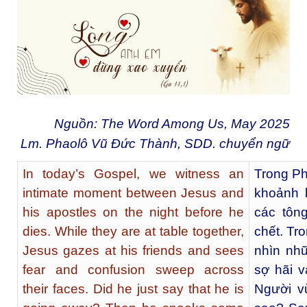
Nguồn: The Word Among Us, May 2025
Lm. Phaolô Vũ Đức Thành, SDD. chuyển ngữ
In today’s Gospel, we witness an
Trong Ph
intimate moment between Jesus and
​​khoản
his apostles on the night before he
các tôn
dies. While they are at table together,
chết. Tr
Jesus gazes at his friends and sees
nhìn nh
fear and confusion sweep across
sợ hãi v
their faces. Did he just say that he is
Người v