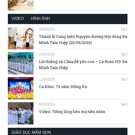
VIDEO
HÌNH ẢNH
25/06/2026
0
Thánh lễ Cung hiến Nguyện đường Hội dòng Đa
Minh Tam Hiệp (25/06/2016)
14/05/2026
0
Lời thiêng và Chúa đã yêu con – Ca đoàn HD. Đa
Minh Tam Hiệp
11/05/2026
0
Ca khúc: 75 năm Hồng Ân
06/05/2026
0
Video: Tiếng lòng bên mộ tiền nhân
GIÁO DỤC MẦM NON