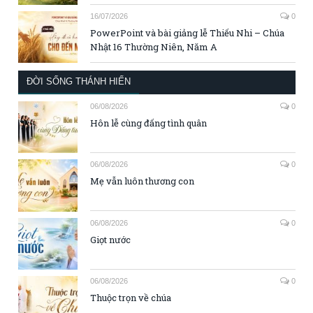
16/07/2026
0
PowerPoint và bài giảng lễ Thiếu Nhi – Chúa
Nhật 16 Thường Niên, Năm A
ĐỜI SỐNG THÁNH HIẾN
06/08/2026
0
Hôn lễ cùng đấng tình quân
06/08/2026
0
Mẹ vẫn luôn thương con
06/08/2026
0
Giọt nước
06/08/2026
0
Thuộc trọn về chúa