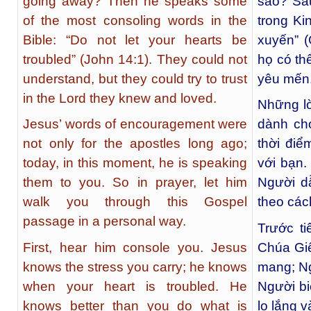
going away? Then he speaks some
sao? Sau
of the most consoling words in the
trong Ki
Bible: “Do not let your hearts be
xuyến” (
troubled” (John 14:1). They could not
họ có th
understand, but they could try to trust
yêu mến
in the Lord they knew and loved.
Những lờ
Jesus’ words of encouragement were
dành cho
not only for the apostles long ago;
thời điể
today, in this moment, he is speaking
với bạn.
them to you. So in prayer, let him
Người d
walk you through this Gospel
theo cách
passage in a personal way.
Trước ti
First, hear him console you. Jesus
Chúa Gi
knows the stress you carry; he knows
mang; Ng
when your heart is troubled. He
Người bi
knows better than you do what is
lo lắng 