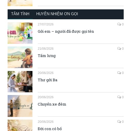
TÂM TÌNH
HUYỀN NHIỆM ƠN GỌI
27/07/2026
0
Gởi em – người đã được gọi tên
21/06/2026
0
Tấm lưng
20/06/2026
0
Thư gởi Ba
20/06/2026
0
Chuyến xe đêm
20/06/2026
0
Đời con có bố