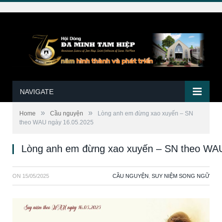
NAVIGATE
»
»
Home
Cầu nguyện
Lòng anh em đừng xao xuyến – SN
theo WAU ngày 16.05.2025
Lòng anh em đừng xao xuyến – SN theo WAU
ON
15/05/2025
CẦU NGUYỆN
,
SUY NIỆM SONG NGỮ