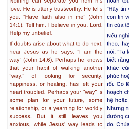
Nothing can separate you from his
hoàn toà
love. He is utterly trustworthy. He tells
“Hãy tin
you, “Have faith also in me” (John
con tin 
14:1). Tell him, I believe in you, Lord.
tín của tô
Help my unbelief.
Nếu nghi
If doubts arise about what to do next,
theo, h
hear Jesus as he says, “I am the
nói, “Ta
way” (John 14:6). Perhaps he knows
biết rằn
that your habit of walking another
khác củ
“way,” of looking for security,
phúc hoặ
happiness, or healing, has left your
rối. Có 
heart troubled. Perhaps your “way” is
hoạch ch
some plan for your future, some
hệ hoặc 
relationship, or a yearning for worldly
Nhưng nó
success. But it still leaves you
đường củ
anxious, while Jesus’ way leads to
do. Chúa