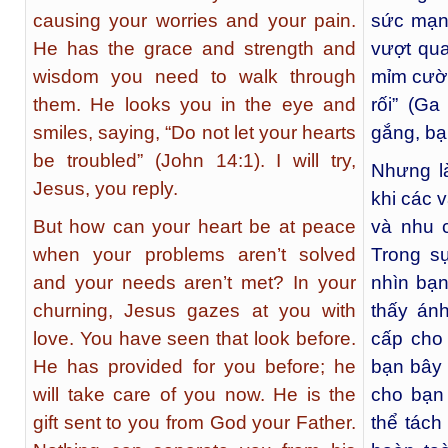
causing your worries and your pain.
sức mạn
He has the grace and strength and
vượt qu
wisdom you need to walk through
mỉm cười
them. He looks you in the eye and
rối” (G
smiles, saying, “Do not let your hearts
gắng, bạn
be troubled” (John 14:1). I will try,
Nhưng l
Jesus, you reply.
khi các 
But how can your heart be at peace
và nhu 
when your problems aren’t solved
Trong s
and your needs aren’t met? In your
nhìn bạn
churning, Jesus gazes at you with
thấy án
love. You have seen that look before.
cấp cho
He has provided for you before; he
bạn bây 
will take care of you now. He is the
cho bạn
gift sent to you from God your Father.
thể tách