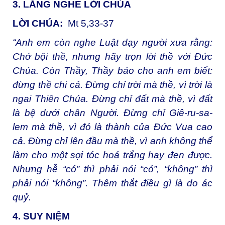
3. LẮNG NGHE LỜI CHÚA
LỜI CHÚA:
Mt 5,33-37
“Anh em còn nghe Luật dạy người xưa rằng:
Chớ bội thề, nhưng hãy trọn lời thề với Đức
Chúa. Còn Thầy, Thầy bảo cho anh em biết:
đừng thề chi cả. Đừng chỉ trời mà thề, vì trời là
ngai Thiên Chúa. Đừng chỉ đất mà thề, vì đất
là bệ dưới chân Người. Đừng chỉ Giê-ru-sa-
lem mà thề, vì đó là thành của Đức Vua cao
cả. Đừng chỉ lên đầu mà thề, vì anh không thể
làm cho một sợi tóc hoá trắng hay đen được.
Nhưng hễ “có” thì phải nói “có”, “không” thì
phải nói “không”. Thêm thắt điều gì là do ác
quỷ.
4. SUY NIỆM