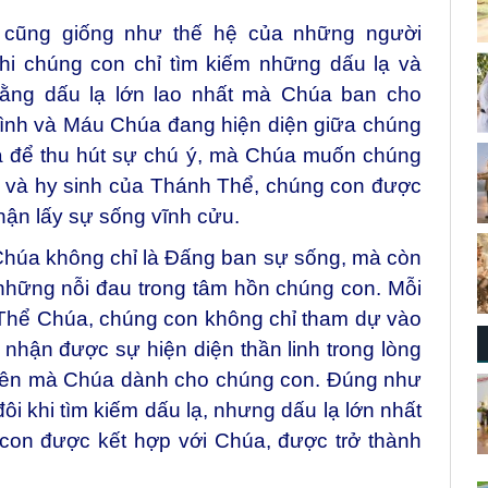
 cũng giống như thế hệ của những người
khi chúng con chỉ tìm kiếm những dấu lạ và
rằng dấu lạ lớn lao nhất mà Chúa ban cho
Mình và Máu Chúa đang hiện diện giữa chúng
ạ để thu hút sự chú ý, mà Chúa muốn chúng
 và hy sinh của Thánh Thể, chúng con được
hận lấy sự sống vĩnh cửu.
Chúa không chỉ là Đấng ban sự sống, mà còn
những nỗi đau trong tâm hồn chúng con. Mỗi
 Thể Chúa, chúng con không chỉ tham dự vào
nhận được sự hiện diện thần linh trong lòng
biên mà Chúa dành cho chúng con. Đúng như
ôi khi tìm kiếm dấu lạ, nhưng dấu lạ lớn nhất
con được kết hợp với Chúa, được trở thành