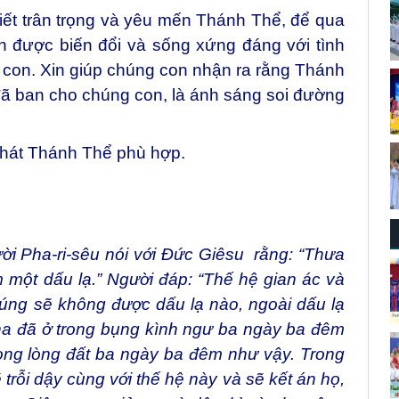
iết trân trọng và yêu mến Thánh Thể, để qua
n được biến đổi và sống xứng đáng với tình
con. Xin giúp chúng con nhận ra rằng Thánh
đã ban cho chúng con, là ánh sáng soi đường
 hát Thánh Thể phù hợp.
i Pha-ri-sêu nói với Đức Giêsu rằng: “Thưa
 một dấu lạ.” Người đáp: “Thế hệ gian ác và
húng sẽ không được dấu lạ nào, ngoài dấu lạ
na đã ở trong bụng kình ngư ba ngày ba đêm
rong lòng đất ba ngày ba đêm như vậy. Trong
 trỗi dậy cùng với thế hệ này và sẽ kết án họ,