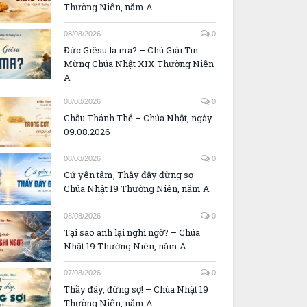
Thường Niên, năm A
08/08/2026
0
Đức Giêsu là ma? – Chú Giải Tin
Mừng Chúa Nhật XIX Thường Niên
A
08/08/2026
0
Chầu Thánh Thể – Chúa Nhật, ngày
09.08.2026
08/08/2026
0
Cứ yên tâm, Thầy đây đừng sợ –
Chúa Nhật 19 Thường Niên, năm A
08/08/2026
0
Tại sao anh lại nghi ngờ? – Chúa
Nhật 19 Thường Niên, năm A
07/08/2026
0
Thầy đây, đừng sợ! – Chúa Nhật 19
Thường Niên, năm A