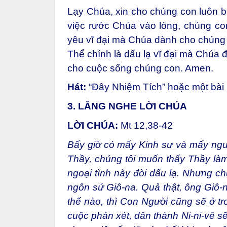
Lạy Chúa, xin cho chúng con luôn b
việc rước Chúa vào lòng, chúng co
yêu vĩ đại mà Chúa dành cho chúng 
Thể chính là dấu lạ vĩ đại mà Chúa 
cho cuộc sống chúng con. Amen.
Hát:
“Đây Nhiệm Tích” hoặc một bài
3. LẮNG NGHE LỜI CHÚA
LỜI CHÚA:
Mt 12,38-42
Bấy giờ có mấy Kinh sư và mấy ngườ
Thầy, chúng tôi muốn thấy Thầy làm
ngoại tình này đòi dấu lạ. Nhưng c
ngôn sứ Giô-na. Quả thật, ông Giô-
thế nào, thì Con Người cũng sẽ ở t
cuộc phán xét, dân thành Ni-ni-vê sẽ