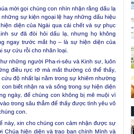
húa mời gọi chúng con nhìn nhận rằng dấu lạ
là những sự kiện ngoại lệ hay những dấu hiệu
 hiện diện của Ngài qua cái chết và sự phục
Kinh sư đã đòi hỏi dấu lạ, nhưng họ không
ng ngay trước mắt họ – là sự hiện diện của
 sự cứu rỗi cho nhân loại.
hư những người Pha-ri-sêu và Kinh sư, luôn
ững điều rực rỡ mà mắt thường có thể thấy,
à cứu độ nhất lại nằm trong sự khiêm nhường
con biết nhận ra và sống trong sự hiện diện
ng ngày, để chúng con không bị mê muội vì
vào trong sâu thẳm để thấy được tình yêu vô
chúng con.
ể này, xin cho chúng con cảm nhận được sự
i Chúa hiện diện và trao ban chính Mình và