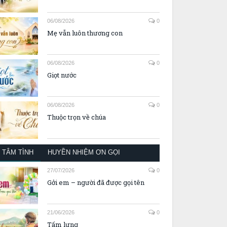
06/08/2026
0
Mẹ vẫn luôn thương con
06/08/2026
0
Giọt nước
06/08/2026
0
Thuộc trọn về chúa
TÂM TÌNH
HUYỀN NHIỆM ƠN GỌI
27/07/2026
0
Gởi em – người đã được gọi tên
21/06/2026
0
Tấm lưng