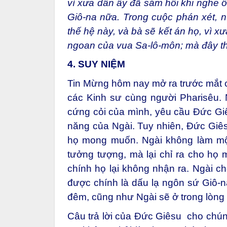
vì xưa dân ấy đã sám hối khi nghe ô
Giô-na nữa. Trong cuộc phán xét,
thế hệ này, và bà sẽ kết án họ, vì xư
ngoan của vua Sa-lô-môn; mà đây th
4. SUY NIỆM
Tin Mừng hôm nay mở ra trước mắt c
các Kinh sư cùng người Pharisêu. 
cứng cỏi của mình, yêu cầu Đức Gi
năng của Ngài. Tuy nhiên, Đức Gi
họ mong muốn. Ngài không làm một
tưởng tượng, mà lại chỉ ra cho họ 
chính họ lại không nhận ra. Ngài ch
được chính là dấu lạ ngôn sứ Giô-n
đêm, cũng như Ngài sẽ ở trong lòng
Câu trả lời của Đức Giêsu cho chúng