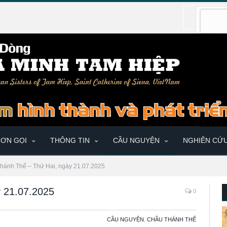
ƠN GỌI
THÔNG TIN
CẦU NGUYỆN
NGHIÊN CỨ
hánh Thể – Thứ Hai, ngày 21.07.2025
 21.07.2025
0
CẦU NGUYỆN
,
CHẦU THÁNH THỂ