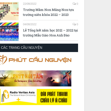
22/08/2022
0
Trường Mầm Non Măng Non tựu
trường niên khóa 2022 – 2023
04/08/2022
0
Lễ Tổng kết năm học 2021 – 2022 tại
trường Mẫu Giáo Hoa Anh Đào
CÁC TRANG CẦU NGUYỆN