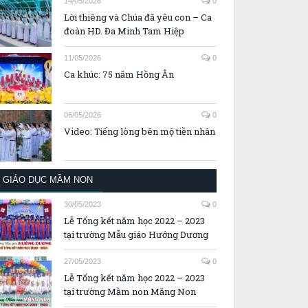
14/05/2026
0
Lời thiêng và Chúa đã yêu con – Ca
đoàn HD. Đa Minh Tam Hiệp
11/05/2026
0
Ca khúc: 75 năm Hồng Ân
06/05/2026
0
Video: Tiếng lòng bên mộ tiền nhân
GIÁO DỤC MẦM NON
30/05/2023
0
Lễ Tổng kết năm học 2022 – 2023
tại trường Mẫu giáo Hướng Dương
27/05/2023
0
Lễ Tổng kết năm học 2022 – 2023
tại trường Mầm non Măng Non