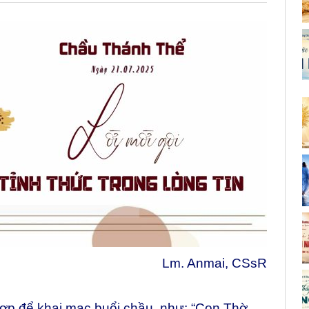
Lm. Anmai, CSsR
hợp để khai mạc buổi chầu, như: “Con Thờ