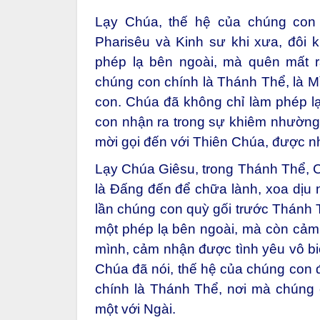
Lạy Chúa, thế hệ của chúng con
Pharisêu và Kinh sư khi xưa, đôi 
phép lạ bên ngoài, mà quên mất 
chúng con chính là Thánh Thể, là 
con. Chúa đã không chỉ làm phép l
con nhận ra trong sự khiêm nhường
mời gọi đến với Thiên Chúa, được n
Lạy Chúa Giêsu, trong Thánh Thể, 
là Đấng đến để chữa lành, xoa dịu 
lần chúng con quỳ gối trước Thánh
một phép lạ bên ngoài, mà còn cảm 
mình, cảm nhận được tình yêu vô 
Chúa đã nói, thế hệ của chúng con đ
chính là Thánh Thể, nơi mà chúng 
một với Ngài.