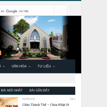
U
VĂN HÓA
TƯ LIỆU
BÀI MỚI NHẤT
BÀI GẦN ĐÂY
08/08/2026
0
Chầu Thánh Thể – Chúa Nhật 19