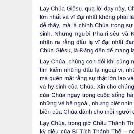
Lạy Chúa Giêsu, qua lời dạy này, C
lớn nhất và vĩ đại nhất không phải 
dễ thấy, mà là chính Chúa trong sự
sinh. Những người Pha-ri-sêu và 
nhận ra rằng dấu lạ vĩ đại nhất đa
Chúa Giêsu, là Đấng đến để mang lại
Lạy Chúa, chúng con đôi khi cũng n
tìm kiếm những dấu lạ ngoại vi, nh
mà quên mất rằng sự thật lớn lao v
và hy sinh của Chúa. Xin cho chúng 
của Chúa ngay trong cuộc sống hà
những vẻ bề ngoài, nhưng biết nhìn 
biên của Chúa dành cho mỗi người 
Lạy Chúa, trong giờ Chầu Thánh Th
kỳ diệu của Bí Tích Thánh Thể – nơ