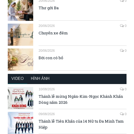
20/06/2026
0
Thư gởi Ba
20/06/2026
0
Chuyến xe đêm
20/06/2026
0
Đời con có bố
VIDEO
HÌNH ẢNH
10/08/2026
0
Thánh lễ mừng Ngân-Kim-Ngọc Khánh Khấn
Dòng năm 2026
09/08/2026
0
Thánh lễ Tiên Khấn của 14 Nữ tu Đa Minh Tam
Hiệp