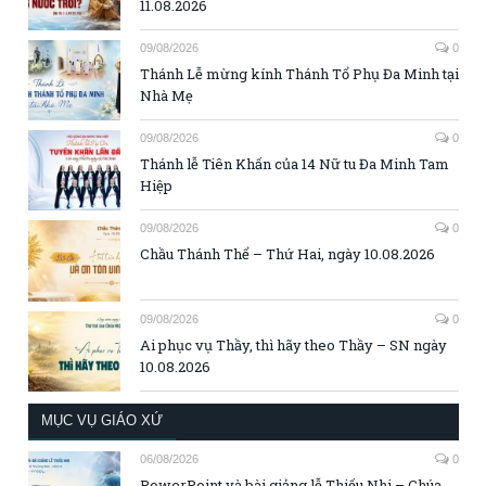
11.08.2026
09/08/2026
0
Thánh Lễ mừng kính Thánh Tổ Phụ Đa Minh tại
Nhà Mẹ
09/08/2026
0
Thánh lễ Tiên Khấn của 14 Nữ tu Đa Minh Tam
Hiệp
09/08/2026
0
Chầu Thánh Thể – Thứ Hai, ngày 10.08.2026
09/08/2026
0
Ai phục vụ Thầy, thì hãy theo Thầy – SN ngày
10.08.2026
MỤC VỤ GIÁO XỨ
06/08/2026
0
PowerPoint và bài giảng lễ Thiếu Nhi – Chúa