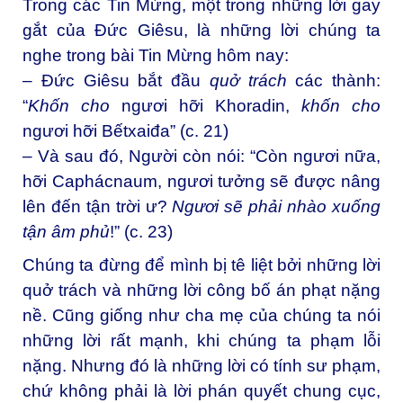
Trong các Tin Mừng, một trong những lời gay
gắt của Đức Giêsu, là những lời chúng ta
nghe trong bài Tin Mừng hôm nay:
– Đức Giêsu bắt đầu
quở trách
các thành:
“
Khốn cho
ngươi hỡi Khoradin,
khốn cho
ngươi hỡi Bếtxaiđa” (c. 21)
– Và sau đó, Người còn nói: “Còn ngươi nữa,
hỡi Caphácnaum, ngươi tưởng sẽ được nâng
lên đến tận trời ư?
Ngươi sẽ phải nhào xuống
tận âm phủ
!” (c. 23)
Chúng ta đừng để mình bị tê liệt bởi những lời
quở trách và những lời công bố án phạt nặng
nề. Cũng giống như cha mẹ của chúng ta nói
những lời rất mạnh, khi chúng ta phạm lỗi
nặng. Nhưng đó là những lời có tính sư phạm,
chứ không phải là lời phán quyết chung cục,