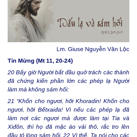
Lm. Giuse Nguyễn Văn Lộc
Tin Mừng (Mt 11, 20-24)
20
Bấy giờ Người bắt đầu quở trách các thành
đã chứng kiến phần lớn các phép lạ Người
làm mà không sám hối:
21
“Khốn cho ngươi, hỡi Khoradin! Khốn cho
ngươi, hỡi Bếtxaiđa! Vì nếu các phép lạ đã
làm nơi các ngươi mà được làm tại Tia và
Xiđôn, thì họ đã mặc áo vải thô, rắc tro lên
đầu tỏ lòng sám hối.
22
Vì thế, Ta nói cho các