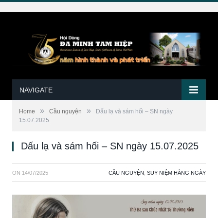
NAVIGATE
»
»
Home
Cầu nguyện
Dấu lạ và sám hối – SN ngày
15.07.2025
Dấu lạ và sám hối – SN ngày 15.07.2025
ON
14/07/2025
CẦU NGUYỆN
,
SUY NIỆM HẰNG NGÀY