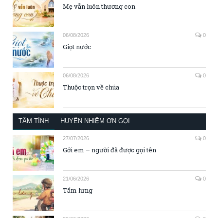
Mẹ vẫn luôn thương con
06/08/2026
0
Giọt nước
06/08/2026
0
Thuộc trọn về chúa
TÂM TÌNH
HUYỀN NHIỆM ƠN GỌI
27/07/2026
0
Gởi em – người đã được gọi tên
21/06/2026
0
Tấm lưng