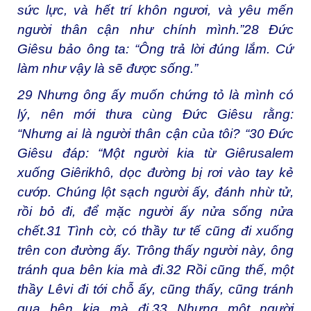
sức lực, và hết trí khôn ngươi, và yêu mến
người thân cận như chính mình.”
28
Đức
Giêsu bảo ông ta: “Ông trả lời đúng lắm. Cứ
làm như vậy là sẽ được sống.”
29
Nhưng ông ấy muốn chứng tỏ là mình có
lý, nên mới thưa cùng Đức Giêsu rằng:
“Nhưng ai là người thân cận của tôi? “
30
Đức
Giêsu đáp: “Một người kia từ Giêrusalem
xuống Giêrikhô, dọc đường bị rơi vào tay kẻ
cướp. Chúng lột sạch người ấy, đánh nhừ tử,
rồi bỏ đi, để mặc người ấy nửa sống nửa
chết.
31
Tình cờ, có thầy tư tế cũng đi xuống
trên con đường ấy. Trông thấy người này, ông
tránh qua bên kia mà đi.
32
Rồi cũng thế, một
thầy Lêvi đi tới chỗ ấy, cũng thấy, cũng tránh
qua bên kia mà đi.
33
Nhưng một người