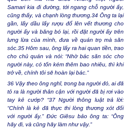
Samari kia đi đường, tới ngang chỗ người ấy,
cũng thấy, và chạnh lòng thương.
34
Ông ta lại
gần, lấy dầu lấy rượu đổ lên vết thương cho
người ấy và băng bó lại, rồi đặt người ấy trên
lưng lừa của mình, đưa về quán trọ mà săn
sóc.
35
Hôm sau, ông lấy ra hai quan tiền, trao
cho chủ quán và nói: “Nhờ bác săn sóc cho
người này, có tốn kém thêm bao nhiêu, thì khi
trở về, chính tôi sẽ hoàn lại bác.”
36
Vậy theo ông nghĩ, trong ba người đó, ai đã
tỏ ra là người thân cận với người đã bị rơi vào
tay kẻ cướp? “
37
Người thông luật trả lời:
“Chính là kẻ đã thực thi lòng thương xót đối
với người ấy.” Đức Giêsu bảo ông ta: “Ông
hãy đi, và cũng hãy làm như vậy.”