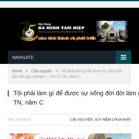
NAVIGATE
»
»
Home
Cầu nguyện
Tôi phải làm gì để được sự sống đời
đời làm gia nghiệp? – CN 15 TN, năm C
Tôi phải làm gì để được sự sống đời đời làm
TN, năm C
ON
12/07/2025
CẦU NGUYỆN
,
SUY NIỆM CHÚA NHẬT