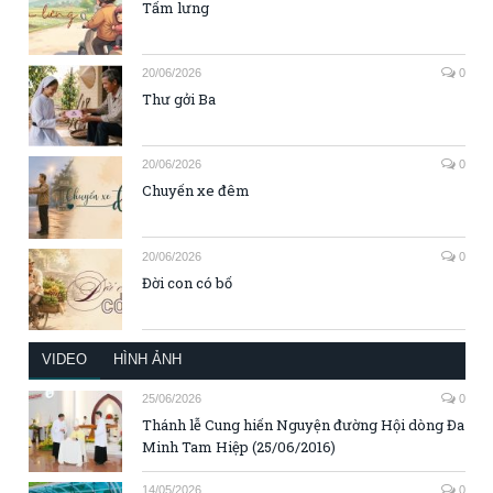
Tấm lưng
20/06/2026
0
Thư gởi Ba
20/06/2026
0
Chuyến xe đêm
20/06/2026
0
Đời con có bố
VIDEO
HÌNH ẢNH
25/06/2026
0
Thánh lễ Cung hiến Nguyện đường Hội dòng Đa
Minh Tam Hiệp (25/06/2016)
14/05/2026
0