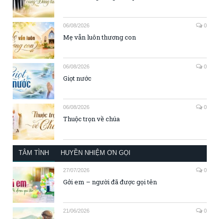
06/08/2026
0
Mẹ vẫn luôn thương con
06/08/2026
0
Giọt nước
06/08/2026
0
Thuộc trọn về chúa
TÂM TÌNH
HUYỀN NHIỆM ƠN GỌI
27/07/2026
0
Gởi em – người đã được gọi tên
21/06/2026
0