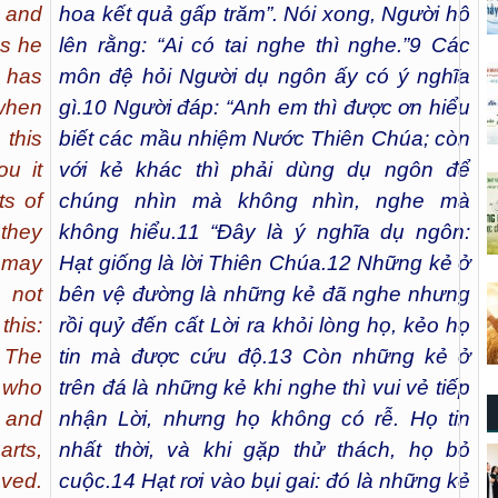
l and
hoa kết quả gấp trăm”. Nói xong, Người hô
As he
lên rằng: “Ai có tai nghe thì nghe.”
9
Các
o has
môn đệ hỏi Người dụ ngôn ấy có ý nghĩa
 when
gì.
10
Người đáp: “Anh em thì được ơn hiểu
this
biết các mầu nhiệm Nước Thiên Chúa; còn
ou it
với kẻ khác thì phải dùng dụ ngôn để
ts of
chúng nhìn mà không nhìn, nghe mà
 they
không hiểu.
11
“Đây là ý nghĩa dụ ngôn:
y may
Hạt giống là lời Thiên Chúa.
12
Những kẻ ở
 not
bên vệ đường là những kẻ đã nghe nhưng
this:
rồi quỷ đến cất Lời ra khỏi lòng họ, kẻo họ
 The
tin mà được cứu độ.
13
Còn những kẻ ở
 who
trên đá là những kẻ khi nghe thì vui vẻ tiếp
 and
nhận Lời, nhưng họ không có rễ. Họ tin
arts,
nhất thời, và khi gặp thử thách, họ bỏ
aved.
cuộc.
14
Hạt rơi vào bụi gai: đó là những kẻ