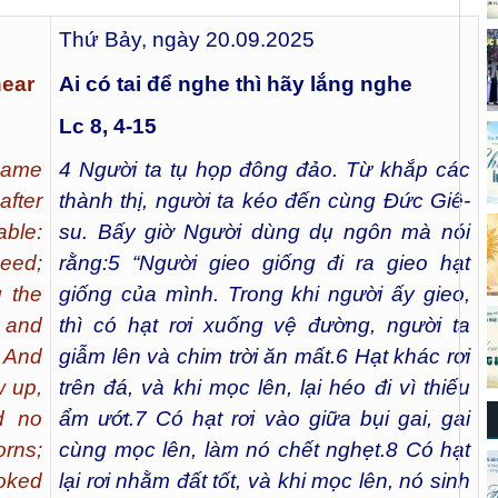
Thứ Bảy, ngày 20.09.2025
hear
Ai có tai để nghe thì hãy lắng nghe
Lc 8, 4-15
came
4
Người ta tụ họp đông đảo. Từ khắp các
fter
thành thị, người ta kéo đến cùng Đức Giê-
able:
su. Bấy giờ Người dùng dụ ngôn mà nói
eed;
rằng:
5
“Người gieo giống đi ra gieo hạt
 the
giống của mình. Trong khi người ấy gieo,
, and
thì có hạt rơi xuống vệ đường, người ta
6 And
giẫm lên và chim trời ăn mất.
6
Hạt khác rơi
w up,
trên đá, và khi mọc lên, lại héo đi vì thiếu
d no
ẩm ướt.
7
Có hạt rơi vào giữa bụi gai, gai
orns;
cùng mọc lên, làm nó chết nghẹt.
8
Có hạt
hoked
lại rơi nhằm đất tốt, và khi mọc lên, nó sinh