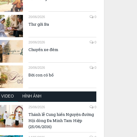
20/06/2026
0
Thư gởi Ba
20/06/2026
0
Chuyến xe đêm
20/06/2026
0
Đời con có bố
VIDEO
HÌNH ẢNH
25/06/2026
0
Thánh lễ Cung hiến Nguyện đường
Hội dòng Đa Minh Tam Hiệp
(25/06/2016)