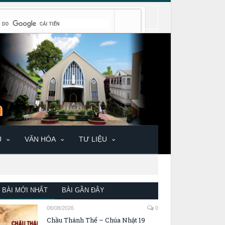
U
VĂN HÓA
TƯ LIỆU
BÀI MỚI NHẤT
BÀI GẦN ĐÂY
08/08/2026
0
Chầu Thánh Thể – Chúa Nhật 19