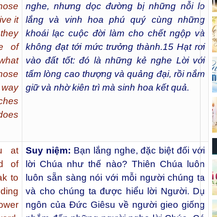
those
nghe, nhưng dọc đường bị những nỗi lo
ve it
lắng và vinh hoa phú quý cùng những
 they
khoái lạc cuộc đời làm cho chết ngộp và
e of
không đạt tới mức trưởng thành.
15
Hạt rơi
 what
vào đất tốt: đó là những kẻ nghe Lời với
those
tấm lòng cao thượng và quảng đại, rồi nắm
r way
giữ và nhờ kiên trì mà sinh hoa kết quả.
iches
 does
 at
Suy niệm:
Bạn lắng nghe, đặc biệt đối với
rd of
lời Chúa như thế nào? Thiên Chúa luôn
k to
luôn sẵn sàng nói với mỗi người chúng ta
nding
và cho chúng ta được hiểu lời Người. Dụ
sower
ngôn của Đức Giêsu về người gieo giống