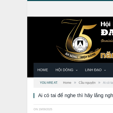
HOME
HỘI DÒNG
LINH ĐẠO
»
»
YOU ARE AT:
Home
Cầu nguyện
Ai có t
Ai có tai để nghe thì hãy lắng n
ON
19/09/2025