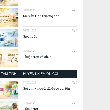
06/08/2026
0
Mẹ vẫn luôn thương con
06/08/2026
0
Giọt nước
06/08/2026
0
Thuộc trọn về chúa
TÂM TÌNH
HUYỀN NHIỆM ƠN GỌI
27/07/2026
0
Gởi em – người đã được gọi tên
21/06/2026
0
Tấm lưng