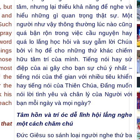
, but
tâm, nhưng lại thiếu khả năng để nghe và
 and
hiểu những gì quan trọng thật sự. Một
 Such
người như vậy thông thường lúc nào cũng
 pray
quá bận rộn trong việc cầu nguyện hay
 word
quá lo lắng học hỏi và suy gẫm lời Chúa
hings
bởi vì họ để cho những thứ khác chiếm
Whose
hữu tâm trí của mình. Tiếng nói hay sứ
most
điệp của ai gây cho bạn sự chú ý nhất –
f the
tiếng nói của thế gian với nhiều tiêu khiển
r the
hay tiếng nói của Thiên Chúa, Đấng muốn
 his
nói lời tình yêu và chân lý của Người với
each
bạn mỗi ngày và mọi ngày?
Tâm hồn và trí óc dễ lĩnh hội
lắng nghe
that
một cách chăm chú
Đức Giêsu so sánh loại người nghe thứ ba