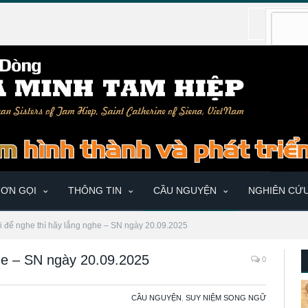
ƠN GỌI
THÔNG TIN
CẦU NGUYỆN
NGHIÊN CỨ
ai để nghe thì hãy lắng nghe – SN ngày 20.09.2025
ghe – SN ngày 20.09.2025
0
CẦU NGUYỆN
,
SUY NIỆM SONG NGỮ