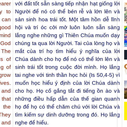
earer
với đất tốt sẵn sàng tiếp nhận hạt giống lời
y to
Người để nó có thể bén rễ và lớn lên và
t can
sản sinh hoa trái tốt. Một tâm hồn dễ lĩnh
good
hội và trí óc cởi mở luôn luôn sẵn sàng
 mind
lắng nghe những gì Thiên Chúa muốn dạy
 God
chúng ta qua lời Người. Tai của lòng họ và
. The
mắt của trí họ tìm hiểu ý nghĩa của lời
es of
Chúa dành cho họ để nó có thể lớn lên và
ng of
sinh trái tốt trong cuộc đời mình. Họ lắng
 grow
tai nghe với tinh thần học hỏi (Is 50,4-5) vì
ives.
muốn học hiểu ý định của lời Chúa dành
 and
cho họ. Họ cố gắng tắt đi tiếng ồn ào và
 that
những điều hấp dẫn của thế gian quanh
 the
họ để họ có thể chăm chú với lời Chúa và
 They
tìm kiếm sự dinh dưỡng trong đó. Họ lắng
 and
nghe để hiểu.