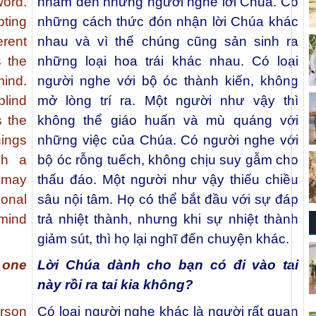
ord.
nhắm đến những người nghe lời Chúa. Có
pting
những cách thức đón nhận lời Chúa khác
erent
nhau và vì thế chúng cũng sản sinh ra
s the
những loại hoa trái khác nhau. Có loại
mind.
người nghe với bộ óc thành kiến, không
blind
mở lòng trí ra. Một người như vậy thì
s the
không thể giáo huấn và mù quáng với
hings
những việc của Chúa. Có người nghe với
ch a
bộ óc rỗng tuếch, không chịu suy gẫm cho
y may
thấu đáo. Một người như vậy thiếu chiều
onal
sâu nội tâm. Họ có thể bắt đầu với sự đáp
 mind
trả nhiệt thành, nhưng khi sự nhiệt thành
giảm sút, thì họ lại nghĩ đến chuyện khác.
 one
Lời Chúa dành cho bạn có đi vào tai
này rồi ra tai kia không?
rson
Có loại người nghe khác là người rất quan