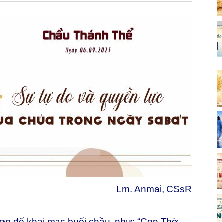
Lm. Anmai, CSsR
hợp để khai mạc buổi chầu, như: “Con Thờ