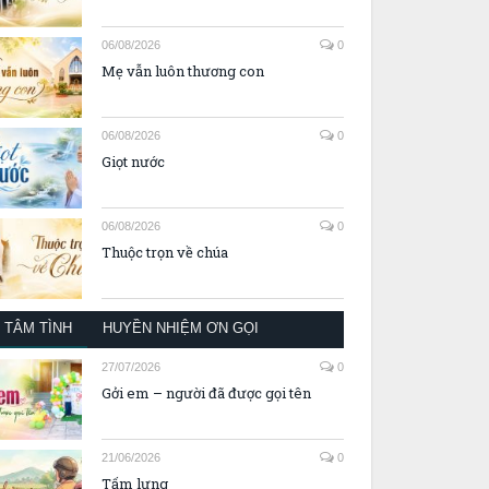
06/08/2026
0
Mẹ vẫn luôn thương con
06/08/2026
0
Giọt nước
06/08/2026
0
Thuộc trọn về chúa
TÂM TÌNH
HUYỀN NHIỆM ƠN GỌI
27/07/2026
0
Gởi em – người đã được gọi tên
21/06/2026
0
Tấm lưng