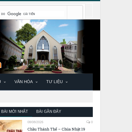
U
VĂN HÓA
TƯ LIỆU
BÀI MỚI NHẤT
BÀI GẦN ĐÂY
08/08/2026
0
Chầu Thánh Thể – Chúa Nhật 19