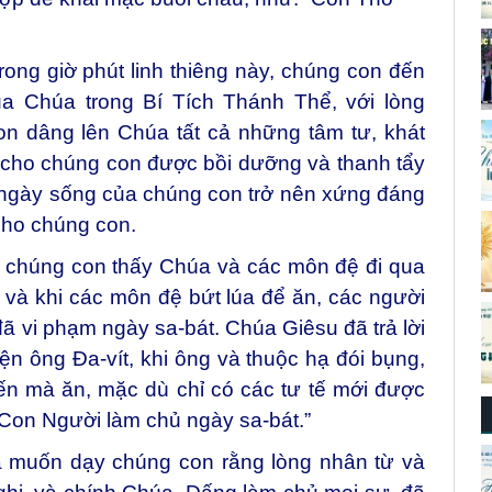
ong giờ phút linh thiêng này, chúng con đến
ủa Chúa trong Bí Tích Thánh Thể, với lòng
n dâng lên Chúa tất cả những tâm tư, khát
 cho chúng con được bồi dưỡng và thanh tẩy
ngày sống của chúng con trở nên xứng đáng
cho chúng con.
 chúng con thấy Chúa và các môn đệ đi qua
 và khi các môn đệ bứt lúa để ăn, các người
đã vi phạm ngày sa-bát. Chúa Giêsu đã trả lời
n ông Đa-vít, khi ông và thuộc hạ đói bụng,
ến mà ăn, mặc dù chỉ có các tư tế mới được
“Con Người làm chủ ngày sa-bát.”
a muốn dạy chúng con rằng lòng nhân từ và