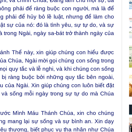
hi, và chính Chúa, Đấng làm chủ mọi sự, đã
không phải để ràng buộc con người, mà là để
 phải để hủy bỏ lề luật, nhưng để làm cho
ật sự của nó: đó là tình yêu, sự tự do, và sự
 trong Ngài, ngày sa-bát trở thành ngày của
ánh Thể này, xin giúp chúng con hiểu được
của Chúa, Ngài mời gọi chúng con sống trong
mọi quy tắc và lễ nghi, và khi chúng con sống
bị ràng buộc bởi những quy tắc bên ngoài,
u của Ngài. Xin giúp chúng con luôn biết đặt
ả, và sống mỗi ngày trong sự tự do mà Chúa
trước Mình Máu Thánh Chúa, xin cho chúng
ng mang lại sự sống và sự bình an. Xin dạy
yêu thương, biết phục vụ tha nhân như Chúa