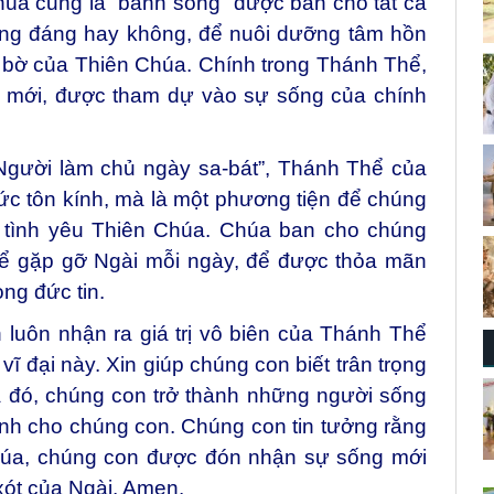
úa cũng là “bánh sống” được ban cho tất cả
ứng đáng hay không, để nuôi dưỡng tâm hồn
 bờ của Thiên Chúa. Chính trong Thánh Thể,
 mới, được tham dự vào sự sống của chính
Người làm chủ ngày sa-bát”, Thánh Thể của
hức tôn kính, mà là một phương tiện để chúng
 tình yêu Thiên Chúa. Chúa ban cho chúng
ể gặp gỡ Ngài mỗi ngày, để được thỏa mãn
ong đức tin.
luôn nhận ra giá trị vô biên của Thánh Thể
 đại này. Xin giúp chúng con biết trân trọng
a đó, chúng con trở thành những người sống
nh cho chúng con. Chúng con tin tưởng rằng
húa, chúng con được đón nhận sự sống mới
xót của Ngài. Amen.