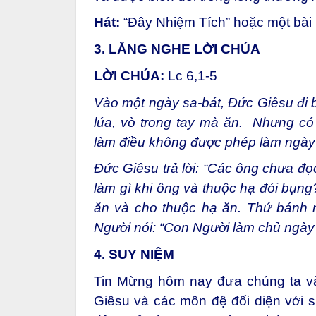
Hát:
“Đây Nhiệm Tích” hoặc một bài
3. LẮNG NGHE LỜI CHÚA
LỜI CHÚA:
Lc 6,1-5
Vào một ngày sa-bát, Đức Giêsu đi 
lúa, vò trong tay mà ăn. Nhưng có 
làm điều không được phép làm ngày 
Đức Giêsu trả lời: “Các ông chưa đ
làm gì khi ông và thuộc hạ đói bụn
ăn và cho thuộc hạ ăn. Thứ bánh n
Người nói: “Con Người làm chủ ngày 
4. SUY NIỆM
Tin Mừng hôm nay đưa chúng ta và
Giêsu và các môn đệ đối diện với sự