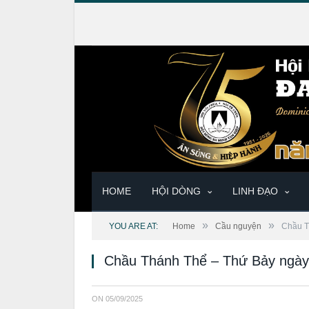
HOME
HỘI DÒNG
LINH ĐẠO
»
»
YOU ARE AT:
Home
Cầu nguyện
Chầu T
Chầu Thánh Thể – Thứ Bảy ngày
ON
05/09/2025