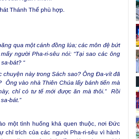
 hát Thánh Thể phù hợp.
băng qua một cánh đồng lúa; các môn đệ bứt
mấy người Pha-ri-sêu nói: “Tại sao các ông
sa-bát? “
ọc chuyện này trong Sách sao? Ông Đa-vít đã
g? Ông vào nhà Thiên Chúa lấy bánh tiến mà
ày, chỉ có tư tế mới được ăn mà thôi.” Rồi
sa-bát.”
o một tình huống khá quen thuộc, nơi Đức
 chỉ trích của các người Pha-ri-sêu vì hành