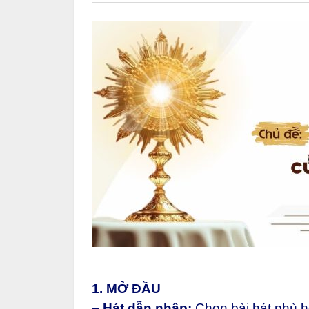
1. MỞ ĐẦU
– Hát dẫn nhập:
Chọn bài hát phù 