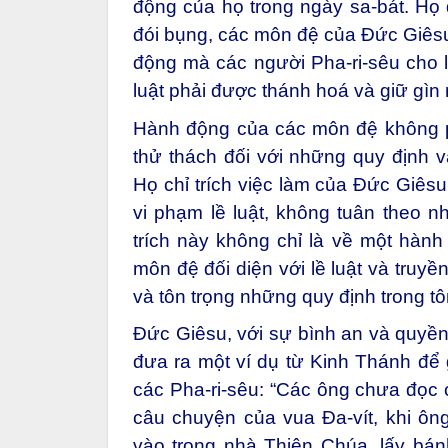
động của họ trong ngày sa-bát. Họ 
đói bụng, các môn đệ của Đức Giêsu 
động mà các người Pha-ri-sêu cho l
luật phải được thánh hoá và giữ gìn
Hành động của các môn đệ không p
thử thách đối với những quy định v
Họ chỉ trích việc làm của Đức Giêsu
vi phạm lề luật, không tuân theo n
trích này không chỉ là về một hàn
môn đệ đối diện với lề luật và truy
và tôn trọng những quy định trong tô
Đức Giêsu, với sự bình an và quyền
đưa ra một ví dụ từ Kinh Thánh để 
các Pha-ri-sêu: “Các ông chưa đọc
câu chuyện của vua Đa-vít, khi ôn
vào trong nhà Thiên Chúa, lấy bán