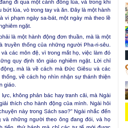
đang đi qua một cánh đồng lúa, và trong khi
bứt lúa, vò trong tay và ăn. Đây là một hành
à vi phạm ngày sa-bát, một ngày mà theo lề
 nghiêm ngặt.
hải là một hành động đơn thuần, mà là một
à truyền thống của những người Pha-ri-sêu.
 và các môn đệ, vì trong mắt họ, việc làm đó
hững quy định tôn giáo nghiêm ngặt. Lời chỉ
h động, mà là về cách mà Đức Giêsu và các
ền thống, về cách họ nhìn nhận sự thánh thiện
n giáo.
 lực, không phản bác hay tranh cãi, mà Ngài
giải thích cho hành động của mình. Ngài hỏi
 chuyện này trong Sách sao?” Ngài nhắc đến
g và những người theo ông đang đói, và họ
h tiến, thứ bánh mà chỉ các tư tế mới được