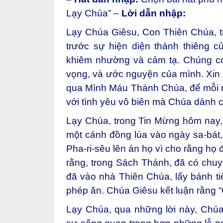
Lạy Chúa” –
Lời dẫn nhập:
Lạy Chúa Giêsu, Con Thiên Chúa, tr
trước sự hiện diện thánh thiêng c
khiêm nhường và cảm tạ. Chúng co
vọng, và ước nguyện của mình. Xin
qua Mình Máu Thánh Chúa, để mỗi 
với tình yêu vô biên mà Chúa dành 
Lạy Chúa, trong Tin Mừng hôm nay,
một cánh đồng lúa vào ngày sa-bát,
Pha-ri-sêu lên án họ vì cho rằng họ 
rằng, trong Sách Thánh, đã có chuyệ
đã vào nhà Thiên Chúa, lấy bánh ti
phép ăn. Chúa Giêsu kết luận rằng 
Lạy Chúa, qua những lời này, Chú