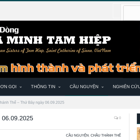
ƠN GỌI
THÔNG TIN
CẦU NGUYỆN
NGHIÊN CỨ
hánh Thể – Thứ Bảy ngày 06.09.2025
 06.09.2025
0
CẦU NGUYỆN
,
CHẦU THÁNH THỂ