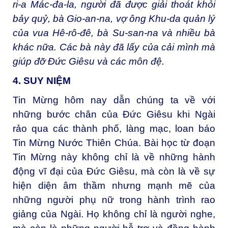
ri-a Mác-đa-la, người đã được giải thoát khỏi
bảy quỷ, bà Gio-an-na, vợ ông Khu-da quản lý
của vua Hê-rô-đê, bà Su-san-na và nhiều bà
khác nữa. Các bà này đã lấy của cải mình mà
giúp đỡ Đức Giêsu và các môn đệ.
4. SUY NIỆM
Tin Mừng hôm nay dẫn chúng ta về với
những bước chân của Đức Giêsu khi Ngài
rảo qua các thành phố, làng mạc, loan báo
Tin Mừng Nước Thiên Chúa. Bài học từ đoạn
Tin Mừng này không chỉ là về những hành
động vĩ đại của Đức Giêsu, mà còn là về sự
hiện diện âm thầm nhưng mạnh mẽ của
những người phụ nữ trong hành trình rao
giảng của Ngài. Họ không chỉ là người nghe,