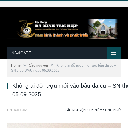
NAVIGATE
»
»
Home
Cầu nguyện
Không ai đỗ rượu mới vào bầu da cũ –
SN theo WAU ngày 05.09.2025
Không ai đỗ rượu mới vào bầu da cũ – SN t
05.09.2025
ON
04/09/2025
CẦU NGUYỆN
,
SUY NIỆM SONG NGỮ