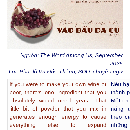
Nguồn: The Word Among Us, September
2025
Lm. Phaolô Vũ Đức Thành, SDD. chuyển ngữ
If you were to make your own wine or
Nếu bạn
beer, there’s one ingredient that you
thành 
absolutely would need: yeast. That
Một chú
little bit of powder that you mix in
năng l
generates enough energy to cause
theo c
everything else to expand
những 