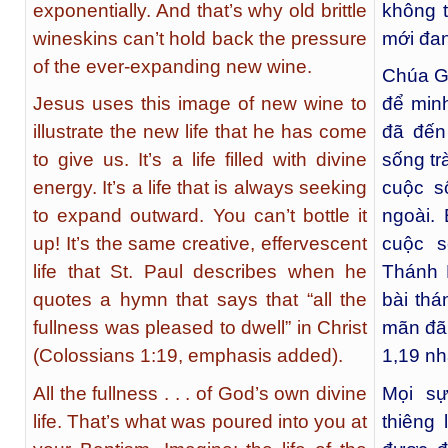
exponentially. And that’s why old brittle
không 
wineskins can’t hold back the pressure
mới đan
of the ever-expanding new wine.
Chúa G
Jesus uses this image of new wine to
để min
illustrate the new life that he has come
đã đến
to give us. It’s a life filled with divine
sống tr
energy. It’s a life that is always seeking
cuộc s
to expand outward. You can’t bottle it
ngoài.
up! It’s the same creative, effervescent
cuộc s
life that St. Paul describes when he
Thánh 
quotes a hymn that says that “all the
bài thá
fullness was pleased to dwell” in Christ
mãn đã 
(Colossians 1:19, emphasis added).
1,19 n
All the fullness . . . of God’s own divine
Mọi s
life. That’s what was poured into you at
thiêng