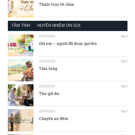
Thuộc trọn về chúa
TÂM TÌNH
HUYỀN NHIỆM ƠN GỌI
27/07/2026
0
Gởi em – người đã được gọi tên
21/06/2026
0
Tấm lưng
20/06/2026
0
Thư gởi Ba
20/06/2026
0
Chuyến xe đêm