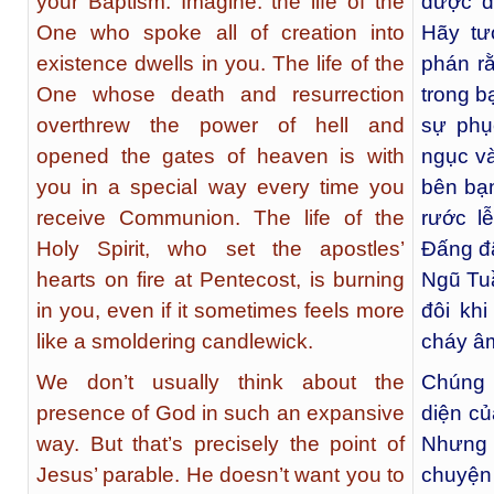
your Baptism. Imagine: the life of the
được đ
One who spoke all of creation into
Hãy tư
existence dwells in you. The life of the
phán rằ
One whose death and resurrection
trong b
overthrew the power of hell and
sự phụ
opened the gates of heaven is with
ngục và
you in a special way every time you
bên bạn
receive Communion. The life of the
rước l
Holy Spirit, who set the apostles’
Đấng đã
hearts on fire at Pentecost, is burning
Ngũ Tuầ
in you, even if it sometimes feels more
đôi kh
like a smoldering candlewick.
cháy âm
We don’t usually think about the
Chúng 
presence of God in such an expansive
diện c
way. But that’s precisely the point of
Nhưng 
Jesus’ parable. He doesn’t want you to
chuyện