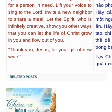
for a person in need. Lift your voice to
hào phó
sing to the Lord. Invite a new neighbor
Hãy cấ
to share a meal. Let the Spirit, who is
một ng
infinitely creative, show you other ways
ăn. Hã
that you can let the life of Christ grow
tạo, ch
in you and flow out of you.
thể để
trong b
“Thank you, Jesus, for your gift of new
wine!”
Lạy Ch
quà rư
RELATED POSTS