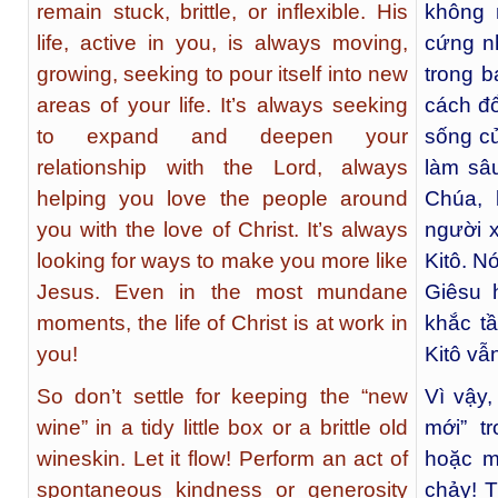
remain stuck, brittle, or inflexible. His
không 
life, active in you, is always moving,
cứng n
growing, seeking to pour itself into new
trong b
areas of your life. It’s always seeking
cách đổ
to expand and deepen your
sống củ
relationship with the Lord, always
làm sâ
helping you love the people around
Chúa, 
you with the love of Christ. It’s always
người 
looking for ways to make you more like
Kitô. N
Jesus. Even in the most mundane
Giêsu 
moments, the life of Christ is at work in
khắc t
you!
Kitô vẫ
So don’t settle for keeping the “new
Vì vậy,
wine” in a tidy little box or a brittle old
mới” t
wineskin. Let it flow! Perform an act of
hoặc m
spontaneous kindness or generosity
chảy! 