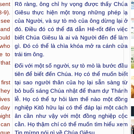
sent
Rõ ràng, ông chỉ hy vọng được thấy Chúa
-9).
Giêsu thực hiện một trong những phép lạ
 see
của Người, và sự tò mò của ông dừng lại ở
 and
đó. Điều đó có thể đã dẫn Hê-rốt đến việc
ould
biết Chúa Giêsu là ai và Người đến để làm
 who
gì. Đó có thể là chìa khóa mở ra cánh cửa
e to
trái tim ông.
that
Đối với một số người, sự tò mò là bước đầu
tiên để biết đến Chúa. Họ có thể muốn biết
irst
tại sao người thân của họ lại sẵn sàng từ
They
bỏ buổi sáng Chúa nhật để tham dự Thánh
ives
lễ. Họ có thể tự hỏi làm thế nào một đồng
nday
nghiệp Kitô hữu lại có thể đáp lại một cách
ight
ân cần như vậy với một đồng nghiệp cộc
 can
cằn. Họ thậm chí có thể muốn tìm hiểu xem
sque
Tin mừng nói gì về Chúa Giêsu.