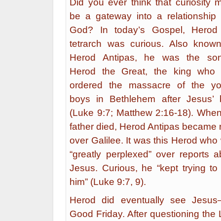
Did you ever think that curiosity m
be a gateway into a relationship 
God? In today’s Gospel, Herod
tetrarch was curious. Also know
Herod Antipas, he was the so
Herod the Great, the king who
ordered the massacre of the y
boys in Bethlehem after Jesus’ b
(Luke 9:7; Matthew 2:16-18). When
father died, Herod Antipas became r
over Galilee. It was this Herod who
“greatly perplexed” over reports a
Jesus. Curious, he “kept trying to
him” (Luke 9:7, 9).
Herod did eventually see Jesu
Good Friday. After questioning the 