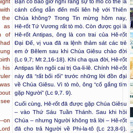
ight
Bạn có bao giờ nghĩ rằng sự tò mò có thể là
with
cánh cổng dẫn đến mối liên hệ với Thiên
 the
Chúa không? Trong Tin mừng hôm nay,
n as
Hê-rốt Tứ Vương rất tò mò. Còn được gọi là
n of
Hê-rốt Antipas, ông là con trai của Hê-rốt
 had
Đại Đế, vị vua đã ra lệnh thảm sát các trẻ
oung
em ở Bêlem sau khi Chúa Giêsu chào đời
irth
(Lc 9,7; Mt 2,16-18). Khi cha qua đời, Hê-rốt
 his
Antipas lên ngôi cai trị Ga-li-lê. Chính Hê-rốt
uler
này đã “rất bối rối” trước những lời đồn đại
 was
về Chúa Giêsu. Vì tò mò, ông “cố gắng tìm
bout
gặp Người” (Lc 9,7. 9).
 see
Cuối cùng, Hê-rốt đã được gặp Chúa Giêsu
– vào Thứ Sáu Tuần Thánh. Sau khi hỏi
s—on
Chúa – nhưng Người không trả lời – Hê-rốt
Lord
đã cho trả Người về Phi-la-tô (Lc 23,8-9).