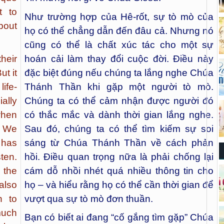
t to
Như trường hợp của Hê-rốt, sự tò mò của
bout
họ có thể chẳng dẫn đến đâu cả. Nhưng nó
cũng có thể là chất xúc tác cho một sự
heir
hoán cải làm thay đổi cuộc đời. Điều này
ut it
đặc biệt đúng nếu chúng ta lắng nghe Chúa
ife-
Thánh Thần khi gặp một người tò mò.
ally
Chúng ta có thể cảm nhận được người đó
 when
có thắc mắc và dành thời gian lắng nghe.
. We
Sau đó, chúng ta có thể tìm kiếm sự soi
has
sáng từ Chúa Thánh Thần về cách phản
ten.
hồi. Điều quan trọng nữa là phải chống lại
 the
cám dỗ nhồi nhét quá nhiều thông tin cho
also
họ – và hiểu rằng họ có thể cần thời gian để
n to
vượt qua sự tò mò đơn thuần.
uch
Bạn có biết ai đang “cố gắng tìm gặp” Chúa