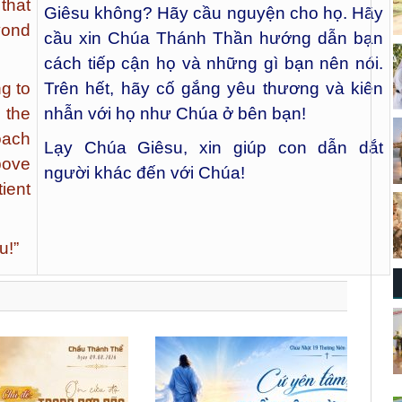
that
Giêsu không? Hãy cầu nguyện cho họ. Hãy
yond
cầu xin Chúa Thánh Thần hướng dẫn bạn
cách tiếp cận họ và những gì bạn nên nói.
g to
Trên hết, hãy cố gắng yêu thương và kiên
 the
nhẫn với họ như Chúa ở bên bạn!
oach
Lạy Chúa Giêsu, xin giúp con dẫn dắt
bove
người khác đến với Chúa!
ient
u!”