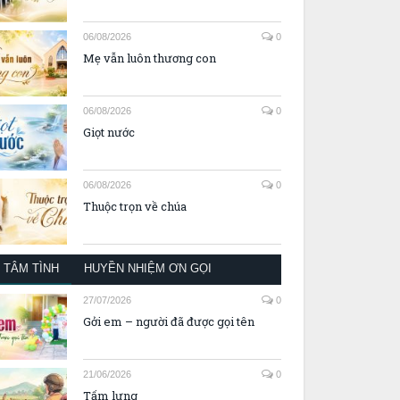
06/08/2026
0
Mẹ vẫn luôn thương con
06/08/2026
0
Giọt nước
06/08/2026
0
Thuộc trọn về chúa
TÂM TÌNH
HUYỀN NHIỆM ƠN GỌI
27/07/2026
0
Gởi em – người đã được gọi tên
21/06/2026
0
Tấm lưng