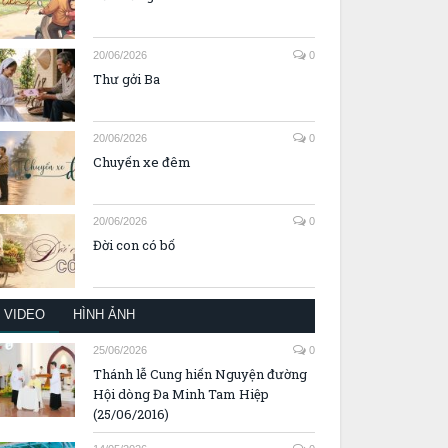
20/06/2026
0
Thư gởi Ba
20/06/2026
0
Chuyến xe đêm
20/06/2026
0
Đời con có bố
VIDEO
HÌNH ẢNH
25/06/2026
0
Thánh lễ Cung hiến Nguyện đường
Hội dòng Đa Minh Tam Hiệp
(25/06/2016)