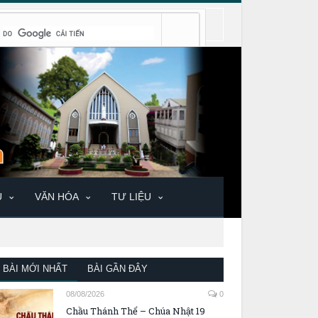
U
VĂN HÓA
TƯ LIỆU
BÀI MỚI NHẤT
BÀI GẦN ĐÂY
08/08/2026
0
Chầu Thánh Thể – Chúa Nhật 19