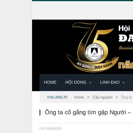
HOME
HỘI DÒNG
LINH ĐẠO
»
»
YOU ARE AT:
Home
Cầu nguyện
Ông ta
Ông ta cố gắng tìm gặp Người –
ON
24/09/2025