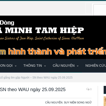
ƠN GỌI
THÔNG TIN
CẦU NGUYỆN
NGHIÊN CỨ
 cố gắng tìm gặp Người – SN theo WAU ngày 25.09.2025
 SN theo WAU ngày 25.09.2025
0
CẦU NGUYỆN
,
SUY NIỆM SONG NGỮ