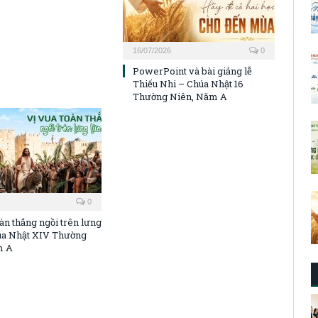
16/07/2026
0
PowerPoint và bài giảng lễ
Thiếu Nhi – Chúa Nhật 16
Thường Niên, Năm A
0
àn thắng ngồi trên lưng
úa Nhật XIV Thường
m A