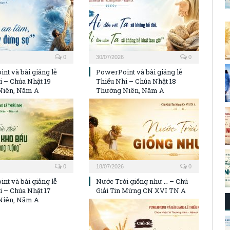
0
30/07/2026
0
nt và bài giảng lễ
PowerPoint và bài giảng lễ
i – Chúa Nhật 19
Thiếu Nhi – Chúa Nhật 18
Niên, Năm A
Thường Niên, Năm A
0
18/07/2026
0
nt và bài giảng lễ
Nước Trời giống như … – Chú
i – Chúa Nhật 17
Giải Tin Mừng CN XVI TN A
Niên, Năm A