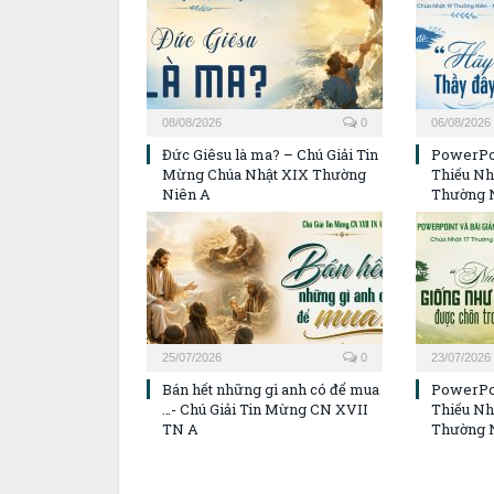
08/08/2026
0
06/08/2026
Đức Giêsu là ma? – Chú Giải Tin
PowerPoi
Mừng Chúa Nhật XIX Thường
Thiếu Nh
Niên A
Thường 
25/07/2026
0
23/07/2026
Bán hết những gì anh có để mua
PowerPoi
…- Chú Giải Tin Mừng CN XVII
Thiếu Nh
TN A
Thường 