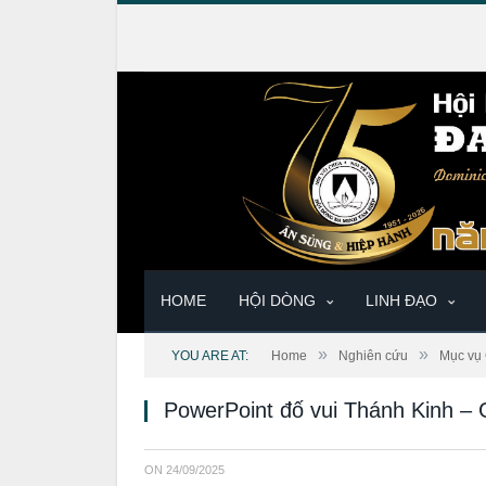
HOME
HỘI DÒNG
LINH ĐẠO
»
»
YOU ARE AT:
Home
Nghiên cứu
Mục vụ 
PowerPoint đố vui Thánh Kinh – 
ON
24/09/2025