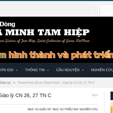
ƠN GỌI
THÔNG TIN
CẦU NGUYỆN
NGHIÊN CỨ
»
Giáo xứ
PowerPoint đố vui Thánh Kinh – Giáo lý CN 26, 27 TN C
Giáo lý CN 26, 27 TN C
0
MỤC VỤ GIÁO XỨ
,
MỤC VỤ THIẾU NHI
,
NGHIÊN CỨU