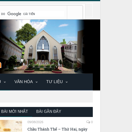
U
VĂN HÓA
TƯ LIỆU
BÀI MỚI NHẤT
BÀI GẦN ĐÂY
09/08/2026
0
Chầu Thánh Thể – Thứ Hai, ngày