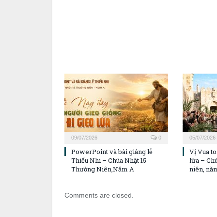
09/07/2026
0
05/07/2026
PowerPoint và bài giảng lễ
Vị Vua to
Thiếu Nhi – Chúa Nhật 15
lừa – Ch
Thường Niên,Năm A
niên, nă
Comments are closed.