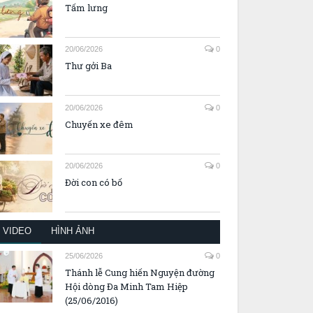
Tấm lưng
20/06/2026
0
Thư gởi Ba
20/06/2026
0
Chuyến xe đêm
20/06/2026
0
Đời con có bố
VIDEO
HÌNH ẢNH
25/06/2026
0
Thánh lễ Cung hiến Nguyện đường
Hội dòng Đa Minh Tam Hiệp
(25/06/2016)