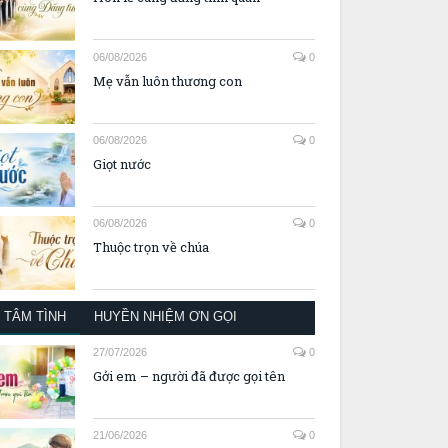
06/08/2026
0
Mẹ vẫn luôn thương con
06/08/2026
0
Giọt nước
06/08/2026
0
Thuộc trọn về chúa
TÂM TÌNH
HUYỀN NHIỆM ƠN GỌI
27/07/2026
0
Gởi em – người đã được gọi tên
21/06/2026
0