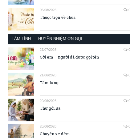
06/08/2026
0
Thuộc trọn về chúa
TÂM TÌNH
HUYỀN NHIỆM ƠN GỌI
27/07/2026
0
Gởi em – người đã được gọi tên
21/06/2026
0
Tấm lưng
20/06/2026
0
Thư gởi Ba
20/06/2026
0
Chuyến xe đêm