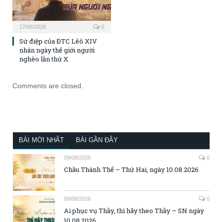
17/06/2026
0
Sứ điệp của ĐTC Lêô XIV
nhân ngày thế giới người
nghèo lần thứ X
Comments are closed.
BÀI MỚI NHẤT
BÀI GẦN ĐÂY
09/08/2026
0
Chầu Thánh Thể – Thứ Hai, ngày 10.08.2026
09/08/2026
0
Ai phục vụ Thầy, thì hãy theo Thầy – SN ngày
10.08.2026