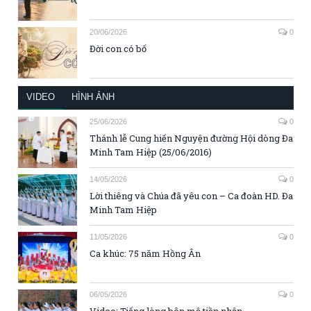
20/06/2026
0
Đời con có bố
VIDEO
HÌNH ẢNH
25/06/2026
0
Thánh lễ Cung hiến Nguyện đường Hội dòng Đa
Minh Tam Hiệp (25/06/2016)
14/05/2026
0
Lời thiêng và Chúa đã yêu con – Ca đoàn HD. Đa
Minh Tam Hiệp
11/05/2026
0
Ca khúc: 75 năm Hồng Ân
06/05/2026
0