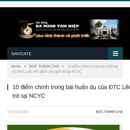
NAVIGATE
»
»
Home
ĐỨC THÁNH CHA
10 điểm chính trong bài huấn dụ
của ĐTC Lêô XIV dành cho giới trẻ tại NCYC
10 điểm chính trong bài huấn dụ của ĐTC Lê
trẻ tại NCYC
ON
24/11/2025
ĐỨC THÁNH CHA