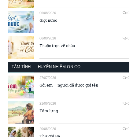
06/08/2026
0
Giọt nước
06/08/2026
0
Thuộc trọn về chúa
TÂM TÌNH
HUYỀN NHIỆM ƠN GỌI
27/07/2026
0
Gởi em – người đã được gọi tên
21/06/2026
0
Tấm lưng
20/06/2026
0
Thư gởi Ba