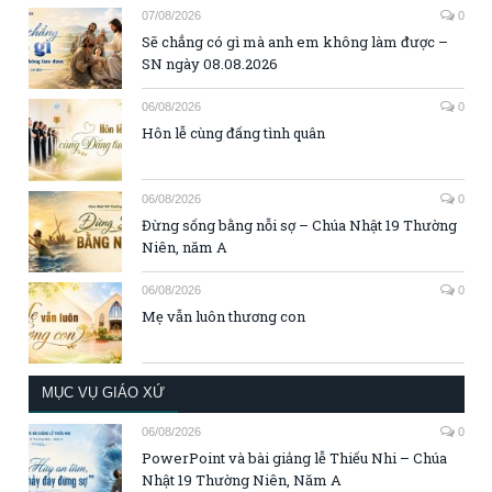
07/08/2026
0
Sẽ chẳng có gì mà anh em không làm được –
SN ngày 08.08.2026
06/08/2026
0
Hôn lễ cùng đấng tình quân
06/08/2026
0
Đừng sống bằng nỗi sợ – Chúa Nhật 19 Thường
Niên, năm A
06/08/2026
0
Mẹ vẫn luôn thương con
MỤC VỤ GIÁO XỨ
06/08/2026
0
PowerPoint và bài giảng lễ Thiếu Nhi – Chúa
Nhật 19 Thường Niên, Năm A