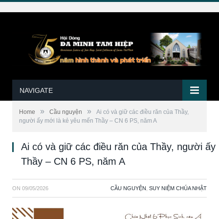
NAVIGATE
»
»
Home
Cầu nguyện
Ai có và giữ các điều răn của Thầy,
người ấy mới là kẻ yêu mến Thầy – CN 6 PS, năm A
Ai có và giữ các điều răn của Thầy, người ấy
Thầy – CN 6 PS, năm A
ON
09/05/2026
CẦU NGUYỆN
,
SUY NIỆM CHÚA NHẬT