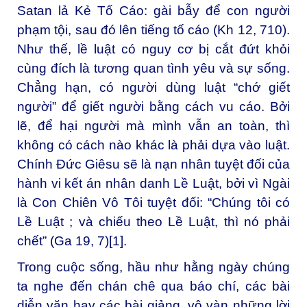
Satan lả Kẻ Tố Cáo: gài bẫy để con người
phạm tội, sau đó lên tiếng tố cáo (Kh 12, 710).
Như thế, lề luật có nguy cơ bị cắt đứt khỏi
cùng đích là tương quan tình yêu và sự sống.
Chẳng hạn, có người dùng luật “chớ giết
người” để giết người bằng cách vu cáo. Bởi
lẽ, để hại người mà mình vẫn an toàn, thì
không có cách nào khác là phải dựa vào luật.
Chính Đức Giêsu sẽ là nạn nhân tuyệt đối của
hành vi kết án nhân danh Lề Luật, bởi vì Ngài
là Con Chiên Vô Tôi tuyệt đối: “Chúng tôi có
Lề Luật ; và chiếu theo Lề Luật, thì nó phải
chết” (Ga 19, 7)
[1]
.
Trong cuộc sống, hầu như hằng ngày chúng
ta nghe đến chán chê qua báo chí, các bài
diễn văn hay các bài giảng, vô vàn những lời