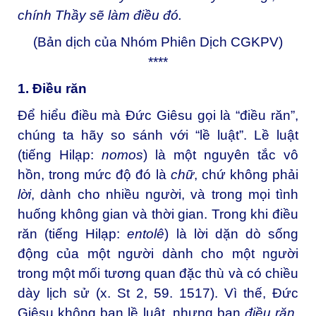
chính Thầy sẽ làm điều đó.
(Bản dịch của Nhóm Phiên Dịch CGKPV)
****
1. Điều răn
Để hiểu điều mà Đức Giêsu gọi là “điều răn”,
chúng ta hãy so sánh với “lề luật”. Lề luật
(tiếng Hilạp:
nomos
) là một nguyên tắc vô
hồn, trong mức độ đó là
chữ
, chứ không phải
lời
, dành cho nhiều người, và trong mọi tình
huống không gian và thời gian. Trong khi điều
răn (tiếng Hilạp:
entolê
) là lời dặn dò sống
động của một người dành cho một người
trong một mối tương quan đặc thù và có chiều
dày lịch sử (x. St 2, 59. 1517). Vì thế, Đức
Giêsu không ban lề luật, nhưng ban
điều răn
,