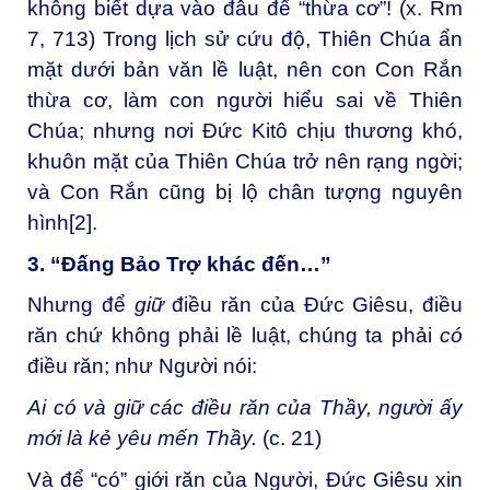
không biết dựa vào đâu để “thừa cơ”! (x. Rm
7, 713) Trong lịch sử cứu độ, Thiên Chúa ẩn
mặt dưới bản văn lề luật, nên con Con Rắn
thừa cơ, làm con người hiểu sai về Thiên
Chúa; nhưng nơi Đức Kitô chịu thương khó,
khuôn mặt của Thiên Chúa trở nên rạng ngời;
và Con Rắn cũng bị lộ chân tượng nguyên
hình
[2]
.
3. “Đấng Bảo Trợ khác đến…”
Nhưng để
giữ
điều răn của Đức Giêsu, điều
răn chứ không phải lề luật, chúng ta phải
có
điều răn; như Người nói:
Ai có và giữ các điều răn của Thầy, người ấy
mới là kẻ yêu mến Thầy.
(c. 21)
Và để “có” giới răn của Người, Đức Giêsu xin