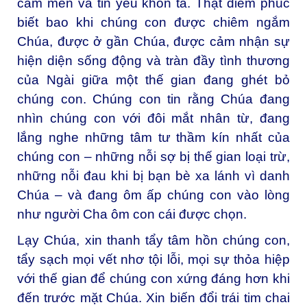
cảm mến và tin yêu khôn tả. Thật diễm phúc
biết bao khi chúng con được chiêm ngắm
Chúa, được ở gần Chúa, được cảm nhận sự
hiện diện sống động và tràn đầy tình thương
của Ngài giữa một thế gian đang ghét bỏ
chúng con. Chúng con tin rằng Chúa đang
nhìn chúng con với đôi mắt nhân từ, đang
lắng nghe những tâm tư thầm kín nhất của
chúng con – những nỗi sợ bị thế gian loại trừ,
những nỗi đau khi bị bạn bè xa lánh vì danh
Chúa – và đang ôm ấp chúng con vào lòng
như người Cha ôm con cái được chọn.
Lạy Chúa, xin thanh tẩy tâm hồn chúng con,
tẩy sạch mọi vết nhơ tội lỗi, mọi sự thỏa hiệp
với thế gian để chúng con xứng đáng hơn khi
đến trước mặt Chúa. Xin biến đổi trái tim chai