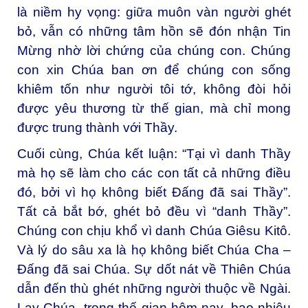
là niềm hy vọng: giữa muôn vàn người ghét
bỏ, vẫn có những tâm hồn sẽ đón nhận Tin
Mừng nhờ lời chứng của chúng con. Chúng
con xin Chúa ban ơn để chúng con sống
khiêm tốn như người tôi tớ, không đòi hỏi
được yêu thương từ thế gian, mà chỉ mong
được trung thành với Thầy.
Cuối cùng, Chúa kết luận: “Tại vì danh Thầy
mà họ sẽ làm cho các con tất cả những điều
đó, bởi vì họ không biết Ðấng đã sai Thầy”.
Tất cả bắt bớ, ghét bỏ đều vì “danh Thầy”.
Chúng con chịu khổ vì danh Chúa Giêsu Kitô.
Và lý do sâu xa là họ không biết Chúa Cha –
Đấng đã sai Chúa. Sự dốt nát về Thiên Chúa
dẫn đến thù ghét những người thuộc về Ngài.
Lạy Chúa, trong thế gian hôm nay, bao nhiêu