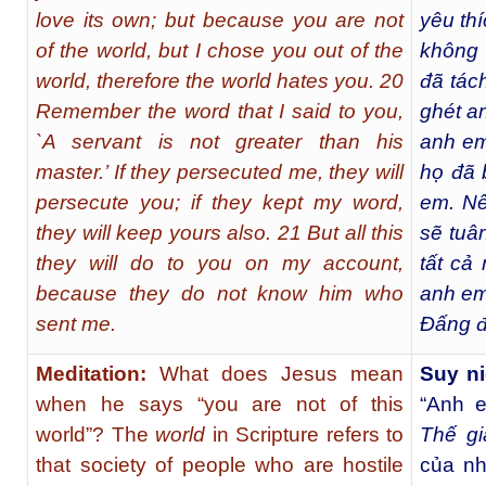
love its own; but because you are not
yêu th
of the world, but I chose you out of the
không 
world, therefore the world hates you. 20
đã tác
Remember the word that I said to you,
ghét a
`A servant is not greater than his
anh em
master.’ If they persecuted me, they will
họ đã 
persecute you; if they kept my word,
em. Nế
they will keep yours also. 21 But all this
sẽ tuân
they will do to you on my account,
tất cả
because they do not know him who
anh em
sent me.
Đấng đ
Meditation:
What does Jesus mean
Suy n
when he says “you are not of this
“Anh e
world”? The
world
in Scripture refers to
Thế gi
that society of people who are hostile
của nh