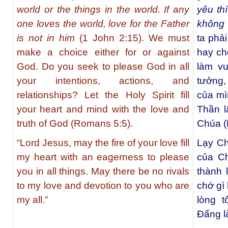
world or the things in the world. If any
yêu th
one loves the world, love for the Father
không 
is not in him
(1 John 2:15). We must
ta phả
make a choice either for or against
hay ch
God. Do you seek to please God in all
làm vu
your intentions, actions, and
tưởng,
relationships? Let the Holy Spirit fill
của mì
your heart and mind with the love and
Thần l
truth of God (Romans 5:5).
Chúa (
“Lord Jesus, may the fire of your love fill
Lạy Ch
my heart with an eagerness to please
của Ch
you in all things. May there be no rivals
thành 
to my love and devotion to you who are
chớ gì 
my all.”
lòng 
Ðấng là