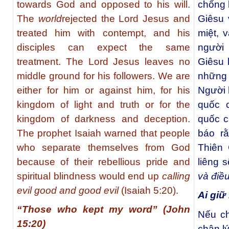
towards God and opposed to his will.
chống 
The
world
rejected the Lord Jesus and
Giêsu 
treated him with contempt, and his
miệt, 
disciples can expect the same
người
treatment. The Lord Jesus leaves no
Giêsu 
middle ground for his followers. We are
những
either for him or against him, for his
Người 
kingdom of light and truth or for the
quốc 
kingdom of darkness and deception.
quốc c
The prophet Isaiah warned that people
báo rằ
who separate themselves from God
Thiên 
because of their rebellious pride and
liêng 
spiritual blindness would end up
calling
và điều
evil good and good evil
(Isaiah 5:20).
Ai giữ 
“Those who kept my word” (John
Nếu ch
15:20)
chân l