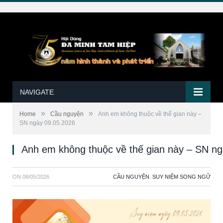
NAVIGATE
»
»
Home
Cầu nguyện
Anh em không thuộc về thế gian này –
SN ngày 09.05.2026
Anh em không thuộc về thế gian này – SN n
ON
08/05/2026
CẦU NGUYỆN
,
SUY NIỆM SONG NGỮ