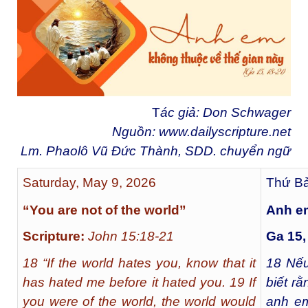
T
ác giả: Don Schwager
Nguồn:
www.dailyscripture.net
Lm. Phaolô Vũ Đức Thành, SDD. chuyển ng
ữ
Saturday, May 9, 2026
Thứ Bả
“You are not of the world”
Anh em
Scripture:
John 15:18-21
Ga 15,
18 “If the world hates you, know that it
18
Nếu
has hated me before it hated you. 19 If
biết rằ
you were of the world, the world would
anh em