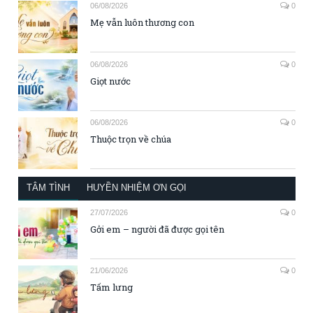
06/08/2026
0
Mẹ vẫn luôn thương con
06/08/2026
0
Giọt nước
06/08/2026
0
Thuộc trọn về chúa
TÂM TÌNH
HUYỀN NHIỆM ƠN GỌI
27/07/2026
0
Gởi em – người đã được gọi tên
21/06/2026
0
Tấm lưng