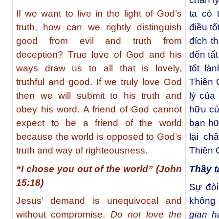
If we want to live in the light of God’s
ta có 
truth, how can we rightly distinguish
điều t
good from evil and truth from
đích t
deception? True love of God and his
đến tấ
ways draw us to all that is lovely,
tốt là
truthful and good. If we truly love God
Thiên 
then we will submit to his truth and
lý của
obey his word. A friend of God cannot
hữu củ
expect to be a friend of the world
bạn hữ
because the world is opposed to God’s
lại ch
truth and way of righteousness.
Thiên 
“I chose you out of the world” (John
Thầy t
15:18)
Sự đòi
Jesus’ demand is unequivocal and
không 
without compromise.
Do not love the
gian h